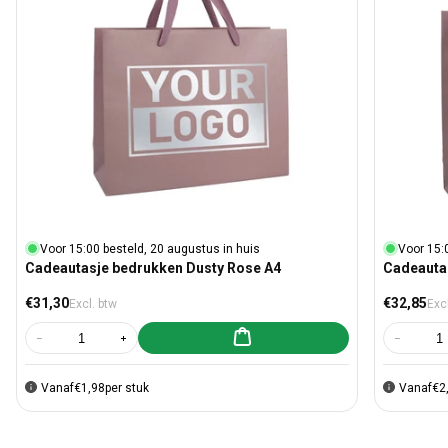
Voor 15:00 besteld, 20 augustus in huis
Voor 15:
Cadeautasje bedrukken Dusty Rose A4
Cadeauta
Normale prijs
Normale pr
€31,30
€32,85
Excl. btw
Excl
Aan winkelwagen toevoegen
Aantal verlagen voor Cadeautasje bedrukken Dusty Rose A4
Aantal verhogen voor Cadeautasje bedrukken Dusty Ro
Aantal v
Vanaf
€1,98
per stuk
Vanaf
€2