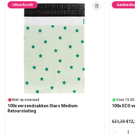
Uitverkocht
Aanbiedin
Niet op voorraad
Voor 15:00
100x verzendzakken Stars Medium
100x ECO v
Retoursluiting
Normale prij
Aanb
€21,30
€12,
Aantal ver