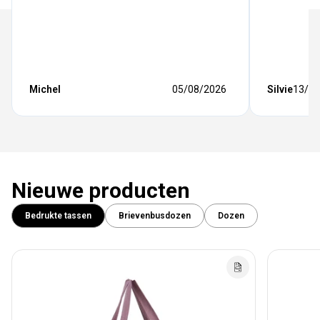
Michel
05/08/2026
Silvie
13/07
Nieuwe producten
Bedrukte tassen
Brievenbusdozen
Dozen