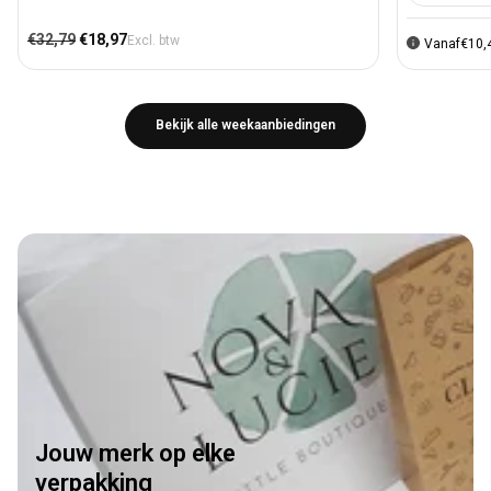
Normale prijs
Aanbiedingsprijs
€32,79
€18,97
Excl. btw
Vanaf
€10,
Bekijk alle weekaanbiedingen
Jouw merk op elke
verpakking