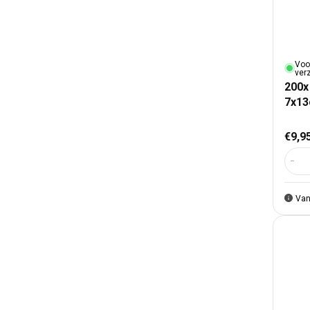
Voo
ver
200x
7x1
Nor
€9,9
Aant
Van