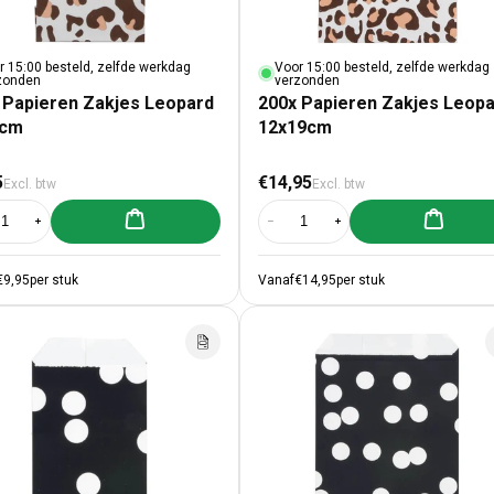
r 15:00 besteld, zelfde werkdag
Voor 15:00 besteld, zelfde werkdag
zonden
verzonden
 Papieren Zakjes Leopard
200x Papieren Zakjes Leop
3cm
12x19cm
male prijs
Normale prijs
5
€14,95
Excl. btw
Excl. btw
Aan winkelwagen toevoegen
Aan winke
al verlagen voor 200x Papieren Zakjes Leopard 7x13cm
Aantal verhogen voor 200x Papieren Zakjes Leopard 7x13cm
Aantal verlagen voor 200x Papier
Aantal verhogen voor 2
€9,95
per stuk
Vanaf
€14,95
per stuk