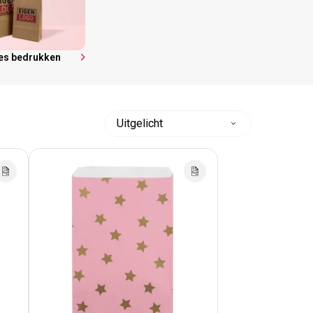
jes bedrukken
Sorteer
op: