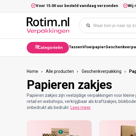
Meteen naar de content
5,- excl. btw.
Voor 15.00 uur besteld vandaag verzonden
Wij 
Tassen
Vloeipapier
Geschenkverpa
Categorieën
Home
›
Alle producten
›
Geschenkverpakking
›
Pap
Papieren zakjes
Papieren zakjes zijn veelzijdige verpakkingen voor kleine
retail en webshops, verkrijgbaar als kraftzakjes, blokb
onbedrukt als bedrukt.
Lees meer