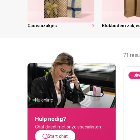
Cadeauzakjes
Blokbodem zakje
71 resu
Uit
Nu online
Hulp nodig?
Chat direct met onze specialisten
Start chat