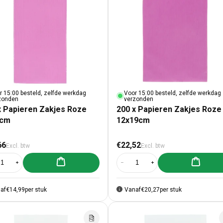
r 15:00 besteld, zelfde werkdag
Voor 15:00 besteld, zelfde werkdag
zonden
verzonden
x Papieren Zakjes Roze
200 x Papieren Zakjes Roze
3cm
12x19cm
male prijs
Normale prijs
66
€22,52
Excl. btw
Excl. btw
Aan winkelwagen toevoegen
Aan winke
al verlagen voor 200 x Papieren Zakjes Roze 7x13cm
Aantal verhogen voor 200 x Papieren Zakjes Roze 7x13cm
Aantal verlagen voor 200 x Papie
Aantal verhogen voor 2
af
€14,99
per stuk
Vanaf
€20,27
per stuk