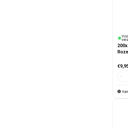
Voo
ver
200x
Roze
Nor
€9,9
Aant
Van