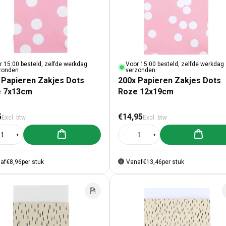
Voor 15:00 besteld, zelfde werkdag
r 15:00 besteld, zelfde werkdag
verzonden
zonden
200x Papieren Zakjes Dots
 Papieren Zakjes Dots
Roze 12x19cm
 7x13cm
male prijs
Normale prijs
5
€14,95
Excl. btw
Excl. btw
Aan winkelwagen toevoegen
Aan winke
al verlagen voor 200x Papieren Zakjes Dots Roze 7x13cm
Aantal verhogen voor 200x Papieren Zakjes Dots Roze 7x13cm
Aantal verlagen voor 200x Papier
Aantal verhogen voor 2
af
€8,96
per stuk
Vanaf
€13,46
per stuk