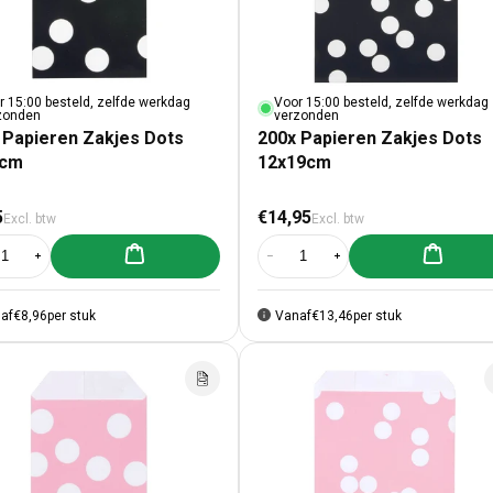
r 15:00 besteld, zelfde werkdag
Voor 15:00 besteld, zelfde werkdag
zonden
verzonden
 Papieren Zakjes Dots
200x Papieren Zakjes Dots
3cm
12x19cm
male prijs
Normale prijs
5
€14,95
Excl. btw
Excl. btw
Aan winkelwagen toevoegen
Aan winke
al verlagen voor 200x Papieren Zakjes Dots 7x13cm
Aantal verhogen voor 200x Papieren Zakjes Dots 7x13cm
Aantal verlagen voor 200x Papier
Aantal verhogen voor 2
af
€8,96
per stuk
Vanaf
€13,46
per stuk