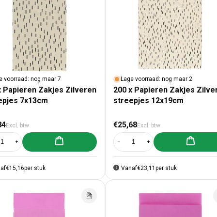
e voorraad: nog maar 7
Lage voorraad: nog maar 2
x Papieren Zakjes Zilveren
200 x Papieren Zakjes Zilve
epjes 7x13cm
streepjes 12x19cm
male prijs
Normale prijs
84
€25,68
Excl. btw
Excl. btw
Aan winkelwagen toevoegen
Aan winke
al verlagen voor 200 x Papieren Zakjes Zilveren streepjes 7x13cm
Aantal verhogen voor 200 x Papieren Zakjes Zilveren streepjes 7x13cm
Aantal verlagen voor 200 x Papier
Aantal verhogen voor 20
af
€15,16
per stuk
Vanaf
€23,11
per stuk