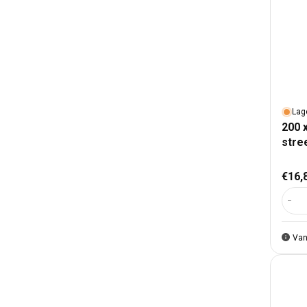
Lag
200 
stre
Nor
€16,
Aant
Van