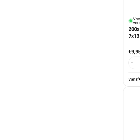
Voo
ver
200x
7x1
Nor
€9,9
Aant
Vanaf