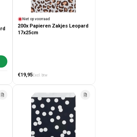
Niet op voorraad
200x Papieren Zakjes Leopard
ard
17x25cm
lwagen toevoegen
en Zakjes Leopard 12x19cm
00x Papieren Zakjes Leopard 12x19cm
Normale prijs
€19,95
Excl. btw