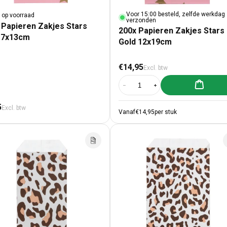
Voor 15:00 besteld, zelfde werkdag
t op voorraad
verzonden
 Papieren Zakjes Stars
200x Papieren Zakjes Stars
 7x13cm
Gold 12x19cm
Normale prijs
€14,95
Excl. btw
Aan winke
Aantal verlagen voor 200x Papier
Aantal verhogen voor 2
male prijs
5
Excl. btw
Vanaf
€14,95
per stuk