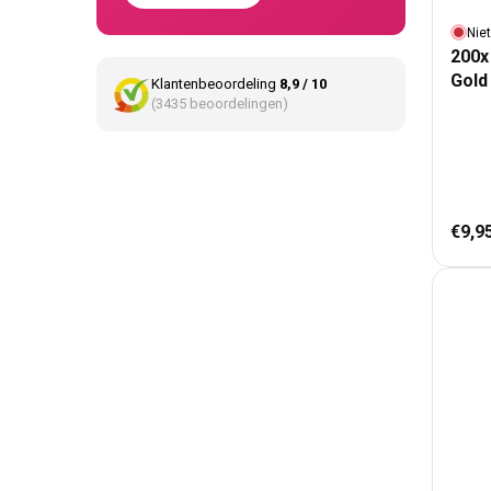
Nie
200x
Gold
Klantenbeoordeling
8,9 / 10
(3435 beoordelingen)
Nor
€9,9