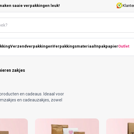
maken saaie verpakkingen leuk!
Klante
kking
Verzendverpakkingen
Verpakkingsmateriaal
Inpakpapier
Outlet
ieren zakjes
 producten en cadeaus. Ideaal voor
odemzakjes en cadeauzakjes, zowel