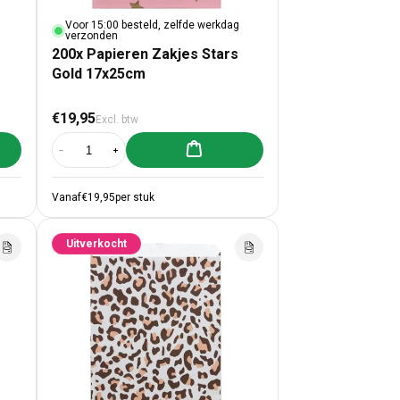
Voor 15:00 besteld, zelfde werkdag
verzonden
200x Papieren Zakjes Stars
Gold 17x25cm
Normale prijs
€19,95
Excl. btw
lwagen toevoegen
Aan winkelwagen toevoegen
en Zakjes Stars Gold 12x19cm
00x Papieren Zakjes Stars Gold 12x19cm
Aantal verlagen voor 200x Papieren Zakjes Stars Gold 17x25cm
Aantal verhogen voor 200x Papieren Zakjes Stars Gol
Vanaf
€19,95
per stuk
Uitverkocht