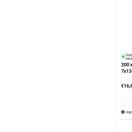
Voo
ver
200 
7x1
Nor
€16,
Aant
Van