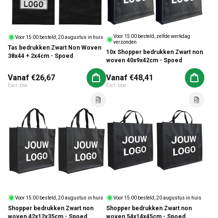
Voor 15:00 besteld, zelfde werkdag
Voor 15:00 besteld, 20 augustus in huis
verzonden
Tas bedrukken Zwart Non Woven
10x Shopper bedrukken Zwart non
38x44 + 2x4cm - Spoed
woven 40x9x42cm - Spoed
Normale prijs
Vanaf €26,67
Normale prijs
Vanaf €48,41
Aan winkelwagen toevoegen
Aan win
Excl. btw
Excl. btw
Voor 15:00 besteld, 20 augustus in huis
Voor 15:00 besteld, 20 augustus in huis
Shopper bedrukken Zwart non
Shopper bedrukken Zwart non
woven 42x12x35cm - Spoed
woven 54x14x45cm - Spoed