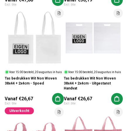
Aan winkelwagen toevoegen
Aan win
Excl. btw
Excl. btw
Voor 15:00 besteld, 20 augustus in huis
Voor 15:00 besteld, 20 augustus in huis
Tas bedrukken Wit Non Woven
Tas bedrukken Wit Non Woven
38x44 + 2x4cm - Spoed
38x44 + 2x4cm - Uitgestanst
Handvat
Normale prijs
Vanaf €26,67
Normale prijs
Vanaf €26,67
Aan winkelwagen toevoegen
Aan win
Excl. btw
Excl. btw
Uitverkocht