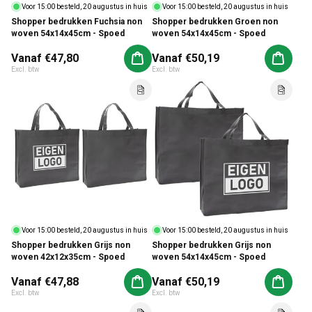
Voor 15:00 besteld, 20 augustus in huis
Voor 15:00 besteld, 20 augustus in huis
Shopper bedrukken Groen non
Shopper bedrukken Fuchsia non
woven 54x14x45cm - Spoed
woven 54x14x45cm - Spoed
Normale prijs
Vanaf €47,80
Normale prijs
Vanaf €50,19
Aan winkelwagen toevoegen
Aan win
Excl. btw
Excl. btw
Voor 15:00 besteld, 20 augustus in huis
Voor 15:00 besteld, 20 augustus in huis
Shopper bedrukken Grijs non
Shopper bedrukken Grijs non
woven 42x12x35cm - Spoed
woven 54x14x45cm - Spoed
Normale prijs
Vanaf €47,88
Normale prijs
Vanaf €50,19
Aan winkelwagen toevoegen
Aan win
Excl. btw
Excl. btw