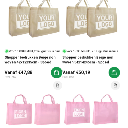
Voor 15:00 besteld, 20 augustus in huis
Voor 15:00 besteld, 20 augustus in huis
Shopper bedrukken Beige non
Shopper bedrukken Beige non
woven 42x12x35cm - Spoed
woven 54x14x45cm - Spoed
Normale prijs
Vanaf €47,88
Normale prijs
Vanaf €50,19
Aan winkelwagen toevoegen
Aan win
Excl. btw
Excl. btw