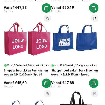
Normale prijs
Vanaf €47,88
Normale prijs
Vanaf €50,19
Aan winkelwagen toevoegen
Aan win
Excl. btw
Excl. btw
Voor 15:00 besteld, 20 augustus in huis
Voor 15:00 besteld, 20 augustus in huis
Shopper bedrukken Fuchsia non
Shopper bedrukken Dark Blue non
woven 42x12x35cm - Spoed
woven 42x12x35cm - Spoed
Normale prijs
Vanaf €45,60
Normale prijs
Vanaf €47,88
Aan winkelwagen toevoegen
Aan win
Excl. btw
Excl. btw