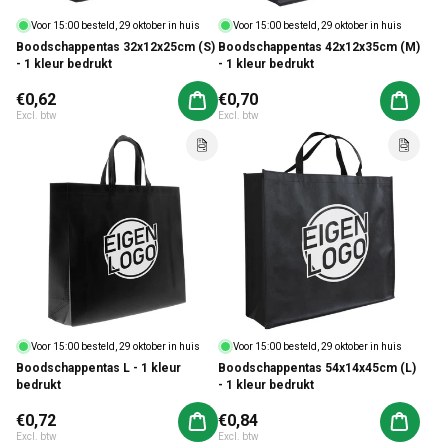
Voor 15:00 besteld, 29 oktober in huis
Voor 15:00 besteld, 29 oktober in huis
Boodschappentas 32x12x25cm (S)
Boodschappentas 42x12x35cm (M)
- 1 kleur bedrukt
- 1 kleur bedrukt
Normale prijs
€0,62
Normale prijs
€0,70
Aan winkelwagen toevoegen
Aan win
Excl. btw
Excl. btw
Voor 15:00 besteld, 29 oktober in huis
Voor 15:00 besteld, 29 oktober in huis
Boodschappentas L - 1 kleur
Boodschappentas 54x14x45cm (L)
bedrukt
- 1 kleur bedrukt
Normale prijs
€0,72
Normale prijs
€0,84
Aan winkelwagen toevoegen
Aan win
Excl. btw
Excl. btw