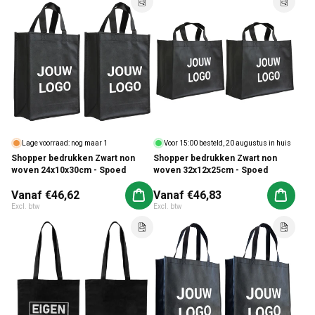
Lage voorraad: nog maar 1
Voor 15:00 besteld, 20 augustus in huis
Shopper bedrukken Zwart non
Shopper bedrukken Zwart non
woven 24x10x30cm - Spoed
woven 32x12x25cm - Spoed
Normale prijs
Vanaf €46,62
Normale prijs
Vanaf €46,83
Aan winkelwagen toevoegen
Aan win
Excl. btw
Excl. btw