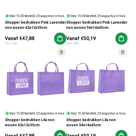
Voor 15:00 besteld, 20 augustus in huis
Voor 15:00 besteld, 20 augustus in huis
Shopper bedrukken Pink Lavender
Shopper bedrukken Pink Lavender
non woven 42x12x35cm
non woven 54x14x45cm
Normale prijs
Vanaf €47,88
Normale prijs
Vanaf €50,19
Aan winkelwagen toevoegen
Aan win
Excl. btw
Excl. btw
Voor 15:00 besteld, 20 augustus in huis
Voor 15:00 besteld, 20 augustus in huis
Shopper bedrukken Lila non
Shopper bedrukken Lila non
woven 42x12x35cm
woven 54x14x45cm
Normale prijs
Vanaf €47,88
Normale prijs
Vanaf €50,19