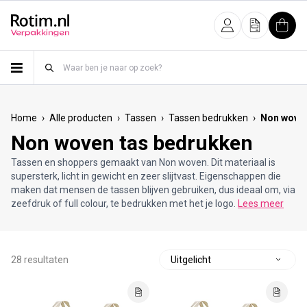
Meteen naar de content
Inloggen
Offerte
Wink
›
›
›
›
Home
Alle producten
Tassen
Tassen bedrukken
Non woven
Non woven tas bedrukken
Tassen en shoppers gemaakt van Non woven. Dit materiaal is
supersterk, licht in gewicht en zeer slijtvast. Eigenschappen die
maken dat mensen de tassen blijven gebruiken, dus ideaal om, via
zeefdruk of full colour, te bedrukken met het je logo.
Lees meer
28 resultaten
S
o