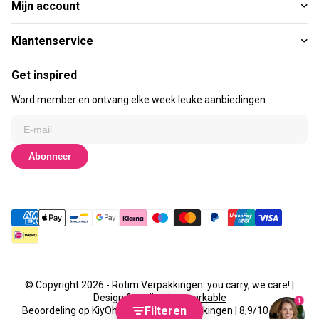
Mijn account
Klantenservice
Get inspired
Word member en ontvang elke week leuke aanbiedingen
Abonneer
© Copyright 2026 - Rotim Verpakkingen: you carry, we care! |
Design & realisatie
emarkable
1
Filteren
Beoordeling op
KiyOh
voor Rotim Verpakkingen | 8,9/10 (3435