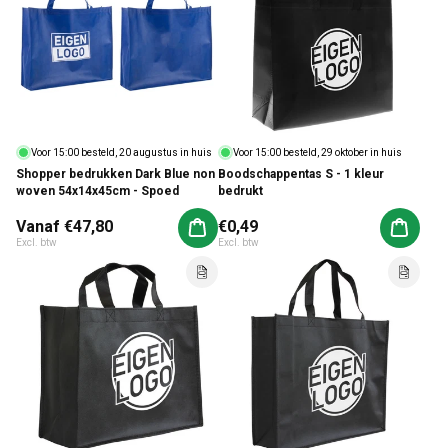
Voor 15:00 besteld, 20 augustus in huis
Voor 15:00 besteld, 29 oktober in huis
Shopper bedrukken Dark Blue non
Boodschappentas S - 1 kleur
woven 54x14x45cm - Spoed
bedrukt
Normale prijs
Vanaf €47,80
Normale prijs
€0,49
Aan winkelwagen toevoegen
Aan win
Excl. btw
Excl. btw