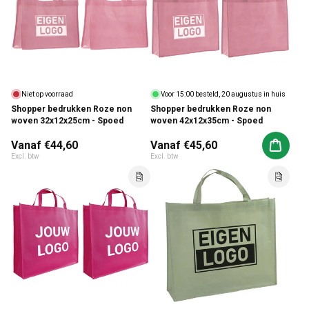
Niet op voorraad
Voor 15:00 besteld, 20 augustus in huis
Shopper bedrukken Roze non
Shopper bedrukken Roze non
woven 32x12x25cm - Spoed
woven 42x12x35cm - Spoed
Normale prijs
Vanaf €44,60
Normale prijs
Vanaf €45,60
Aan win
Excl. btw
Excl. btw