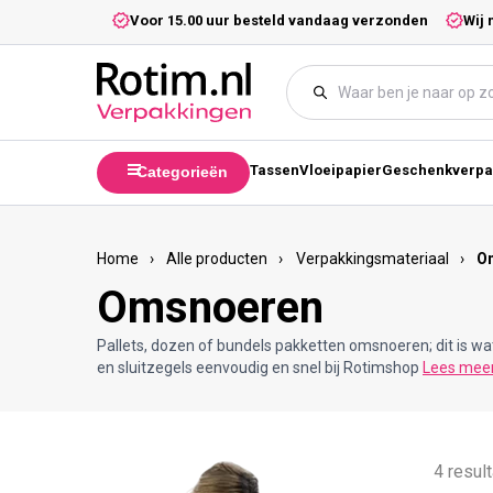
Meteen naar de content
5,- excl. btw.
Voor 15.00 uur besteld vandaag verzonden
Wij 
Tassen
Vloeipapier
Geschenkverpa
Categorieën
Home
›
Alle producten
›
Verpakkingsmateriaal
›
O
Omsnoeren
Pallets, dozen of bundels pakketten omsnoeren; dit is w
en sluitzegels eenvoudig en snel bij Rotimshop
Lees mee
4 resul