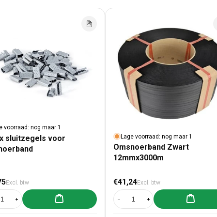
e voorraad: nog maar 1
Lage voorraad: nog maar 1
x sluitzegels voor
Omsnoerband Zwart
noerband
12mmx3000m
male prijs
Normale prijs
75
€41,24
Excl. btw
Excl. btw
Aan winkelwagen toevoegen
Aan winke
al verlagen voor 3000x sluitzegels voor omsnoerband
Aantal verhogen voor 3000x sluitzegels voor omsnoerband
Aantal verlagen voor Omsnoerba
Aantal verhogen voor 