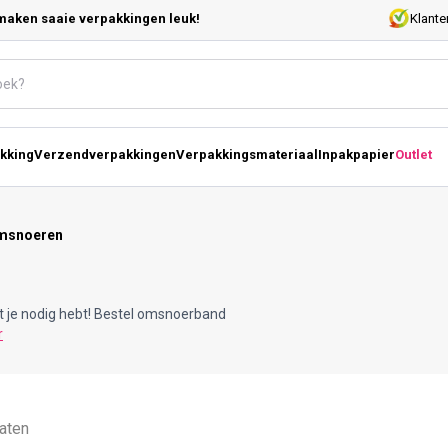
maken saaie verpakkingen leuk!
Klante
kking
Verzendverpakkingen
Verpakkingsmateriaal
Inpakpapier
Outlet
msnoeren
at je nodig hebt! Bestel omsnoerband
r
taten