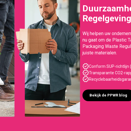
Duurzaamhe
Regelgevin
Wij helpen uw ondernem
nu gaat om de Plastic 
Packaging Waste Regula
juiste materialen.
Conform SUP-richtlijn (
Transparante CO2-rapp
Recyclebaarheidsgara
Bekijk de PPWR blog