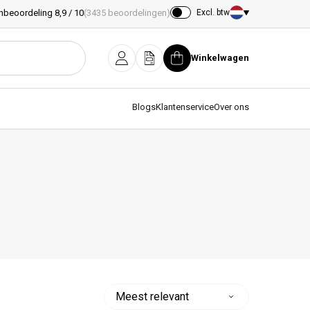
nbeoordeling 8,9 / 10
(3435 beoordelingen)
Excl. btw
Land/regio
Winkelwagen
Inloggen
Offerte
Winkelwagen
Blogs
Klantenservice
Over ons
Sorteer