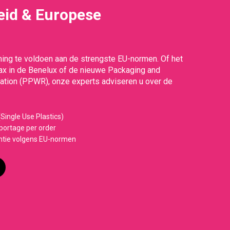
id & Europese
g
ing te voldoen aan de strengste EU-normen. Of het
Tax in de Benelux of de nieuwe Packaging and
tion (PPWR), onze experts adviseren u over de
Single Use Plastics)
ortage per order
ntie volgens EU-normen