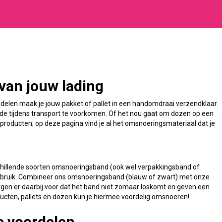
van jouw lading
elen maak je jouw pakket of pallet in een handomdraai verzendklaar.
e tijdens transport te voorkomen. Of het nou gaat om dozen op een
 producten; op deze pagina vind je al het omsnoeringsmateriaal dat je
chillende soorten omsnoeringsband (ook wel verpakkingsband of
ebruik. Combineer ons omsnoeringsband (blauw of zwart) met onze
orgen er daarbij voor dat het band niet zomaar loskomt en geven een
oducten, pallets en dozen kun je hiermee voordelig omsnoeren!
ke voordelen