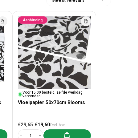
Sorteer
op:
Aanbieding
Voor 15:00 besteld, zelfde werkdag
verzonden
s
Vloeipapier 50x70cm Blooms
ijs
Normale prijs
Aanbiedingsprijs
€29,65
€19,60
Excl. btw
lwagen toevoegen
Aan winkelwagen toevoegen
dzakken Blooms Large
00x verzendzakken Blooms Large
Aantal verlagen voor Vloeipapier 50x70cm Blooms
Aantal verhogen voor Vloeipapier 50x70cm Blooms