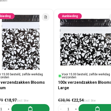
taten
bieding
Aanbieding
r 15:00 besteld, zelfde werkdag
Voor 15:00 besteld, zelfde werkdag
zonden
verzonden
 verzendzakken Blooms
100x verzendzakken Bloom
ium
Large
male prijs
Aanbiedingsprijs
Normale prijs
Aanbiedingspr
79
€18,97
€38,96
€22,54
Excl. btw
Excl. btw
Aan winkelwagen toevoegen
Aan winke
al verlagen voor 100x verzendzakken Blooms Medium
Aantal verhogen voor 100x verzendzakken Blooms Medium
Aantal verlagen voor 100x verzen
Aantal verhogen voor 1