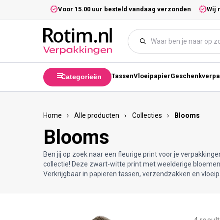
Meteen naar de content
5,- excl. btw.
Voor 15.00 uur besteld vandaag verzonden
Wij 
Tassen
Vloeipapier
Geschenkverpa
Categorieën
Home
›
Alle producten
›
Collecties
›
Blooms
Blooms
Ben jij op zoek naar een fleurige print voor je verpakkin
collectie! Deze zwart-witte print met weelderige bloemen zi
Verkrijgbaar in papieren tassen, verzendzakken en vloeipapi