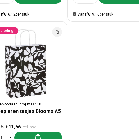
af
€16,12
per stuk
Vanaf
€19,16
per stuk
bieding
e voorraad: nog maar 10
papieren tasjes Blooms A5
male prijs
Aanbiedingsprijs
15
€11,66
Excl. btw
Aan winkelwagen toevoegen