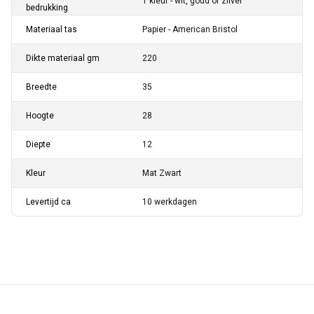
1 kleur - wit, goud of zilver
bedrukking
Materiaal tas
Papier - American Bristol
Dikte materiaal gm
220
Breedte
35
Hoogte
28
Diepte
12
Kleur
Mat Zwart
Levertijd ca
10 werkdagen