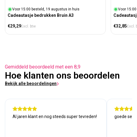
Voor 15:00 besteld, 19 augustus in huis
Voor 15:00 
Cadeautasje bedrukken Bruin A3
Cadeautasj
Normale prijs
Normale prij
€29,29
€32,85
Excl. btw
Excl. 
Gemiddeld beoordeeld met een 8,9
Hoe klanten ons beoordelen
Bekijk alle beoordelingen
Al jaren klant en nog steeds super tevreden!
goede serv