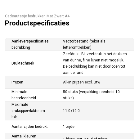
Cadeautasje bedrukken Mat Zwart A4
Productspecificaties
Aanleverspecificaties
Vectorbestand (tekst als
bedrukking
letteromtrekken)
Zeefdruk - Bij zeefdruk is het drukken
van dunne, fijne lijnen niet mogelijk.
Druktechniek
De bedrukking kan niet doorlopen tot
aan de rand
Prijzen
All-in prijzen excl. Btw
Minimale
50 stuks (verpakkingseenheid 10
besteleenheid
stuks)
Maximale
drukoppervlakte cm
11.0x19.0
bxh
Aantal zijden bedrukt
1 zijde
Aantal kleuren