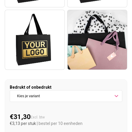
Bedrukt of onbedrukt
€31,30
Normale prijs
Excl. btw
€3,13 per stuk
| bestel per 10 eenheden