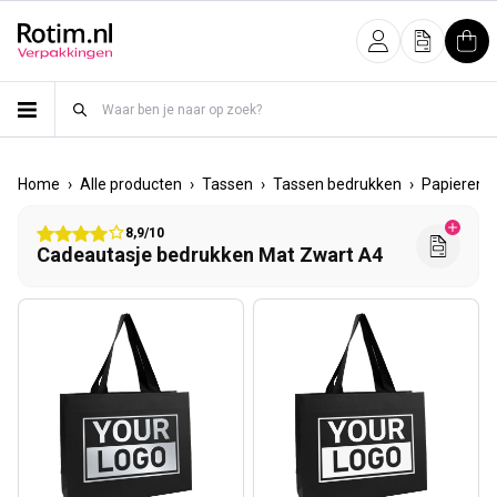
Meteen naar de content
Inloggen
Offerte
Win
›
›
›
›
Home
Alle producten
Tassen
Tassen bedrukken
Papieren 
8,9/10
Cadeautasje bedrukken Mat Zwart A4