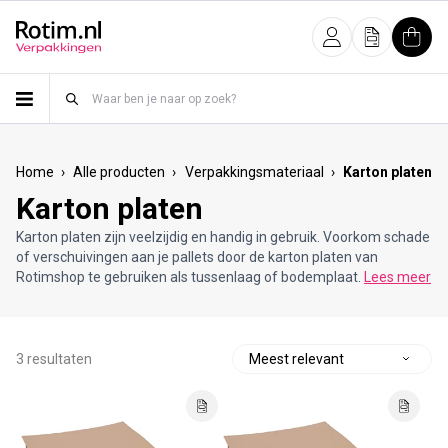
Meteen naar de content
Inloggen
Offerte
Wink
›
›
›
Home
Alle producten
Verpakkingsmateriaal
Karton platen
Karton platen
Karton platen zijn veelzijdig en handig in gebruik. Voorkom schade
of verschuivingen aan je pallets door de karton platen van
Rotimshop te gebruiken als tussenlaag of bodemplaat.
Lees meer
3 resultaten
S
o