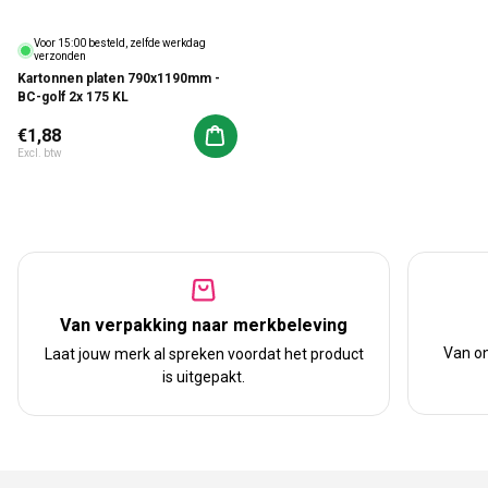
Voor 15:00 besteld, zelfde werkdag
verzonden
Kartonnen platen 790x1190mm -
BC-golf 2x 175 KL
Normale prijs
€1,88
Aan winkelwagen toevoegen
Excl. btw
Van verpakking naar merkbeleving
Van on
Laat jouw merk al spreken voordat het product
is uitgepakt.