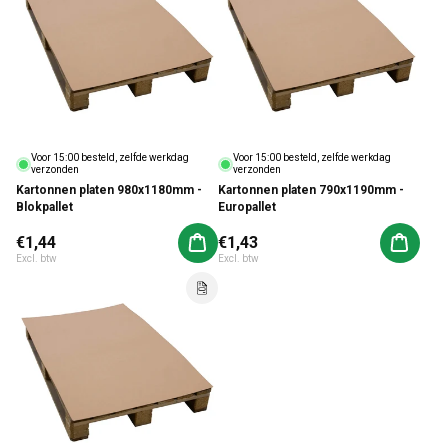
Voor 15:00 besteld, zelfde werkdag
Voor 15:00 besteld, zelfde werkdag
verzonden
verzonden
Kartonnen platen 980x1180mm -
Kartonnen platen 790x1190mm -
Blokpallet
Europallet
Normale prijs
€1,44
Normale prijs
€1,43
Aan winkelwagen toevoegen
Aan win
Excl. btw
Excl. btw