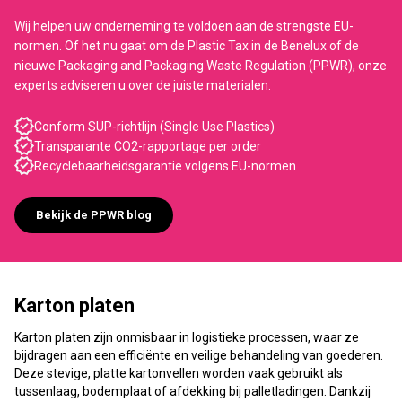
Wij helpen uw onderneming te voldoen aan de strengste EU-
normen. Of het nu gaat om de Plastic Tax in de Benelux of de
nieuwe Packaging and Packaging Waste Regulation (PPWR), onze
experts adviseren u over de juiste materialen.
Conform SUP-richtlijn (Single Use Plastics)
Transparante CO2-rapportage per order
Recyclebaarheidsgarantie volgens EU-normen
Bekijk de PPWR blog
Karton platen
Karton platen zijn onmisbaar in logistieke processen, waar ze
bijdragen aan een efficiënte en veilige behandeling van goederen.
Deze stevige, platte kartonvellen worden vaak gebruikt als
tussenlaag, bodemplaat of afdekking bij palletladingen. Dankzij