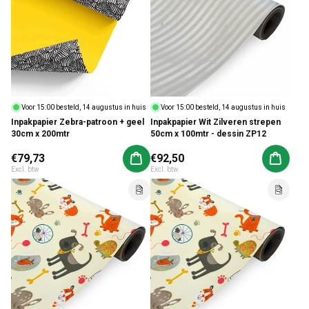
Voor 15:00 besteld, 14 augustus in huis
Voor 15:00 besteld, 14 augustus in huis
Inpakpapier Zebra-patroon + geel
Inpakpapier Wit Zilveren strepen
30cm x 200mtr
50cm x 100mtr - dessin ZP12
Normale prijs
€79,73
Normale prijs
€92,50
Aan winkelwagen toevoegen
Aan win
Excl. btw
Excl. btw