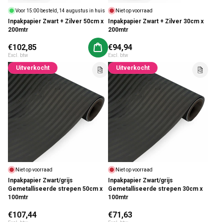
Voor 15:00 besteld, 14 augustus in huis
Niet op voorraad
Inpakpapier Zwart + Zilver 50cm x
Inpakpapier Zwart + Zilver 30cm x
200mtr
200mtr
Normale prijs
€102,85
Normale prijs
€94,94
Aan winkelwagen toevoegen
Excl. btw
Excl. btw
Uitverkocht
Uitverkocht
Niet op voorraad
Niet op voorraad
Inpakpapier Zwart/grijs
Inpakpapier Zwart/grijs
Gemetalliseerde strepen 50cm x
Gemetalliseerde strepen 30cm x
100mtr
100mtr
Normale prijs
€107,44
Normale prijs
€71,63