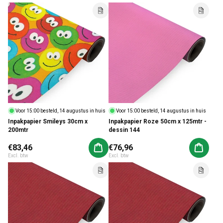
Voor 15:00 besteld, 14 augustus in huis
Voor 15:00 besteld, 14 augustus in huis
Inpakpapier Smileys 30cm x
Inpakpapier Roze 50cm x 125mtr -
200mtr
dessin 144
Normale prijs
€83,46
Normale prijs
€76,96
Aan winkelwagen toevoegen
Aan win
Excl. btw
Excl. btw