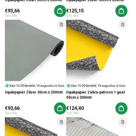
Inpakpapier Zwart 30cm x 200mtr
Inpakpapier Zilver 50cm x 200mtr
Normale prijs
€93,66
Normale prijs
€125,15
Aan winkelwagen toevoegen
Aan win
Excl. btw
Excl. btw
Voor 15:00 besteld, 14 augustus in huis
Voor 15:00 besteld, 14 augustus in huis
Inpakpapier Zilver 30cm x 200mtr
Inpakpapier Zebra-patroon + geel
50cm x 200mtr
Normale prijs
€93,66
Normale prijs
€124,40
Aan winkelwagen toevoegen
Aan win
Excl. btw
Excl. btw