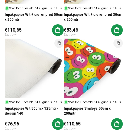
Voor 15:00 besteld, 14 augustus in huis
Voor 15:00 besteld, 14 augustus in huis
Inpakpapier Wit + dierenprint 50cm
Inpakpapier Wit + dierenprint 30cm
x 200mtr
x 200mtr
Normale prijs
€110,65
Normale prijs
€83,46
Aan winkelwagen toevoegen
Aan win
Excl. btw
Excl. btw
Voor 15:00 besteld, 14 augustus in huis
Voor 15:00 besteld, 14 augustus in huis
Inpakpapier Wit 50cm x 125mtr -
Inpakpapier Smileys 50cm x
dessin 140
200mtr
Normale prijs
€76,96
Normale prijs
€110,65
Aan winkelwagen toevoegen
Aan win
Excl. btw
Excl. btw