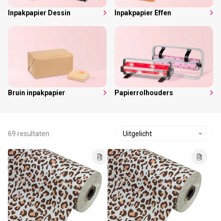
Inpakpapier Dessin
Inpakpapier Effen
Bruin inpakpapier
Papierrolhouders
69 resultaten
S
o