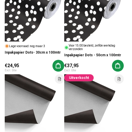
Voor 15:00 besteld, zelfde werkdag
Lage voorraad: nog maar 3
verzonden
Inpakpapier Dots- 30cm x 100mtr
Inpakpapier Dots - 50cm x 100mtr
Normale prijs
€24,95
Normale prijs
€37,95
Aan winkelwagen toevoegen
Aan win
Excl. btw
Excl. btw
Uitverkocht