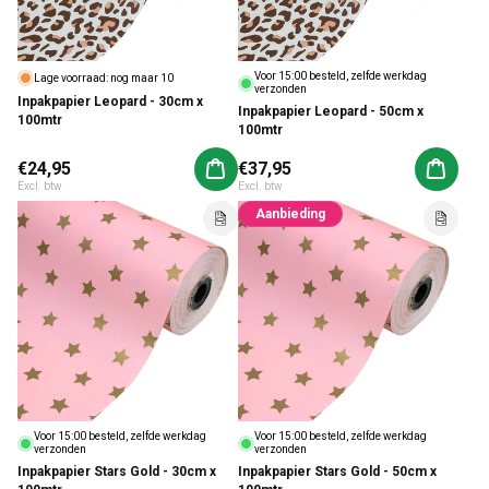
Voor 15:00 besteld, zelfde werkdag
Lage voorraad: nog maar 10
verzonden
Inpakpapier Leopard - 30cm x
Inpakpapier Leopard - 50cm x
100mtr
100mtr
Normale prijs
€24,95
Normale prijs
€37,95
Aan winkelwagen toevoegen
Aan win
Excl. btw
Excl. btw
Aanbieding
Voor 15:00 besteld, zelfde werkdag
Voor 15:00 besteld, zelfde werkdag
verzonden
verzonden
Inpakpapier Stars Gold - 30cm x
Inpakpapier Stars Gold - 50cm x