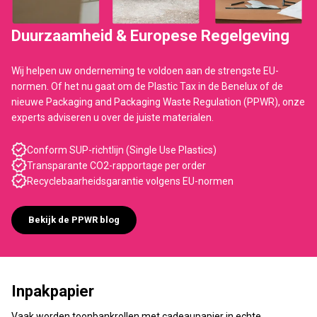
Duurzaamheid & Europese Regelgeving
Wij helpen uw onderneming te voldoen aan de strengste EU-
normen. Of het nu gaat om de Plastic Tax in de Benelux of de
nieuwe Packaging and Packaging Waste Regulation (PPWR), onze
experts adviseren u over de juiste materialen.
Conform SUP-richtlijn (Single Use Plastics)
Transparante CO2-rapportage per order
Recyclebaarheidsgarantie volgens EU-normen
Bekijk de PPWR blog
Inpakpapier
Vaak worden toonbankrollen met cadeaupapier in echte