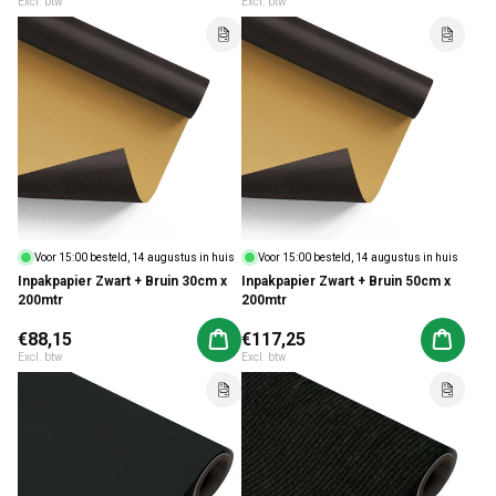
Excl. btw
Excl. btw
Voor 15:00 besteld, 14 augustus in huis
Voor 15:00 besteld, 14 augustus in huis
Inpakpapier Zwart + Bruin 30cm x
Inpakpapier Zwart + Bruin 50cm x
200mtr
200mtr
Normale prijs
€88,15
Normale prijs
€117,25
Aan winkelwagen toevoegen
Aan win
Excl. btw
Excl. btw