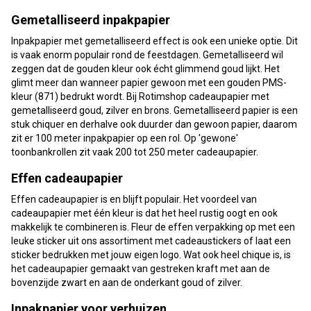
Gemetalliseerd inpakpapier
Inpakpapier met gemetalliseerd effect is ook een unieke optie. Dit
is vaak enorm populair rond de feestdagen. Gemetalliseerd wil
zeggen dat de gouden kleur ook écht glimmend goud lijkt. Het
glimt meer dan wanneer papier gewoon met een gouden PMS-
kleur (871) bedrukt wordt. Bij Rotimshop cadeaupapier met
gemetalliseerd goud, zilver en brons. Gemetalliseerd papier is een
stuk chiquer en derhalve ook duurder dan gewoon papier, daarom
zit er 100 meter inpakpapier op een rol. Op 'gewone'
toonbankrollen zit vaak 200 tot 250 meter cadeaupapier.
Effen cadeaupapier
Effen cadeaupapier is en blijft populair. Het voordeel van
cadeaupapier met één kleur is dat het heel rustig oogt en ook
makkelijk te combineren is. Fleur de effen verpakking op met een
leuke sticker uit ons assortiment met cadeaustickers of laat een
sticker bedrukken met jouw eigen logo. Wat ook heel chique is, is
het cadeaupapier gemaakt van gestreken kraft met aan de
bovenzijde zwart en aan de onderkant goud of zilver.
Inpakpapier voor verhuizen