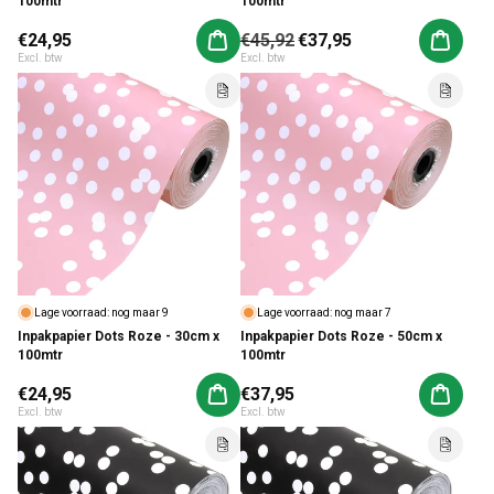
100mtr
100mtr
Normale prijs
€24,95
Normale prijs
€45,92
Aanbiedingsprijs
€37,95
Aan winkelwagen toevoegen
Aan win
Excl. btw
Excl. btw
Lage voorraad: nog maar 9
Lage voorraad: nog maar 7
Inpakpapier Dots Roze - 30cm x
Inpakpapier Dots Roze - 50cm x
100mtr
100mtr
Normale prijs
€24,95
Normale prijs
€37,95
Aan winkelwagen toevoegen
Aan win
Excl. btw
Excl. btw