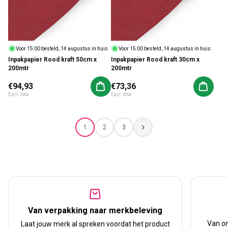
Voor 15:00 besteld, 14 augustus in huis
Voor 15:00 besteld, 14 augustus in huis
Inpakpapier Rood kraft 50cm x
Inpakpapier Rood kraft 30cm x
200mtr
200mtr
Normale prijs
€94,93
Normale prijs
€73,36
Aan winkelwagen toevoegen
Aan win
Excl. btw
Excl. btw
1
2
3
Van verpakking naar merkbeleving
Van on
Laat jouw merk al spreken voordat het product