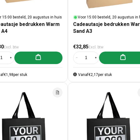
r 15:00 besteld, 20 augustus in huis
Voor 15:00 besteld, 20 augustus in 
autasje bedrukken Warm
Cadeautasje bedrukken Wa
 A4
Sand A3
male prijs
Normale prijs
30
€32,85
Excl. btw
Excl. btw
Aan winkelwagen toevoegen
Aan winke
al verlagen voor Cadeautasje bedrukken Warm Sand A4
Aantal verhogen voor Cadeautasje bedrukken Warm Sand A4
Aantal verlagen voor Cadeautasj
Aantal verhogen voor C
af
€1,98
per stuk
Vanaf
€2,17
per stuk