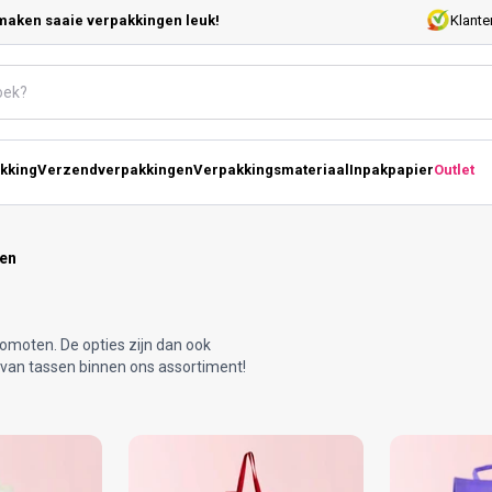
maken saaie verpakkingen leuk!
Klante
kking
Verzendverpakkingen
Verpakkingsmateriaal
Inpakpapier
Outlet
en
romoten. De opties zijn dan ook
 van tassen binnen ons assortiment!