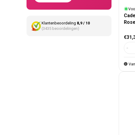
Voo
Cade
Rose
Klantenbeoordeling
8,9 / 10
(3435 beoordelingen)
Nor
€31,
Aant
Van