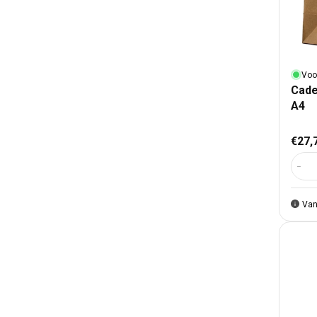
Voo
Cade
A4
Nor
€27,
Aant
Van