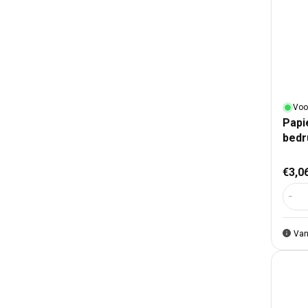
Voo
Papi
bedr
Nor
€3,0
Aant
Van