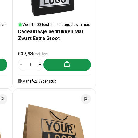
huis
Voor 15:00 besteld, 20 augustus in huis
Cadeautasje bedrukken Mat
Zwart Extra Groot
Normale prijs
€37,98
Excl. btw
lwagen toevoegen
Aan winkelwagen toevoegen
 bedrukken Mat Zwart A3
adeautasje bedrukken Mat Zwart A3
Aantal verlagen voor Cadeautasje bedrukken Mat Zwart Extra Gro
Aantal verhogen voor Cadeautasje bedrukken Mat Zwar
Vanaf
€2,59
per stuk