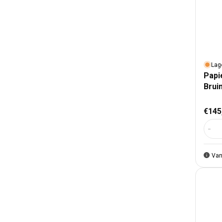
Lag
Papi
Brui
Nor
€145
Aant
Van