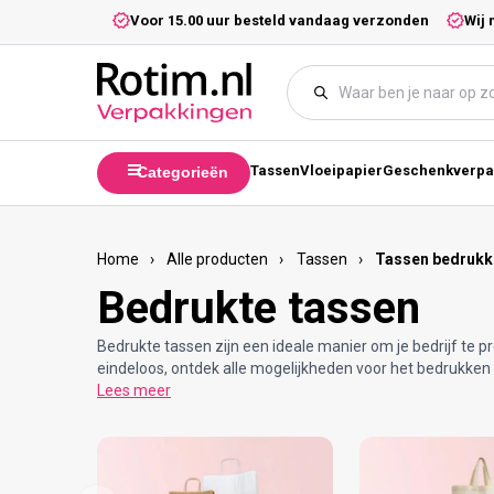
Meteen naar de content
5,- excl. btw.
Voor 15.00 uur besteld vandaag verzonden
Wij 
Tassen
Vloeipapier
Geschenkverpa
Categorieën
Home
›
Alle producten
›
Tassen
›
Tassen bedrukk
Bedrukte tassen
Bedrukte tassen zijn een ideale manier om je bedrijf te p
eindeloos, ontdek alle mogelijkheden voor het bedrukken
Lees meer