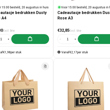
r 15:00 besteld, 20 augustus in huis
Voor 15:00 besteld, 20 augustus in 
autasje bedrukken Dusty
Cadeautasje bedrukken Dus
 A4
Rose A3
male prijs
Normale prijs
30
€32,85
Excl. btw
Excl. btw
Aan winkelwagen toevoegen
Aan winke
al verlagen voor Cadeautasje bedrukken Dusty Rose A4
Aantal verhogen voor Cadeautasje bedrukken Dusty Rose A4
Aantal verlagen voor Cadeautasje
Aantal verhogen voor C
af
€1,98
per stuk
Vanaf
€2,17
per stuk