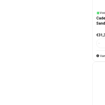
Voo
Cade
Sand
Nor
€31,
Aant
Van