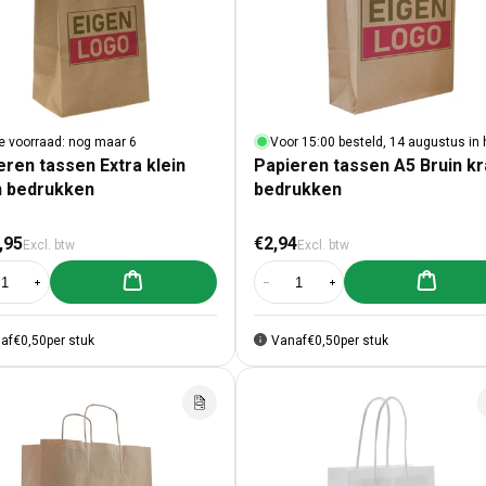
e voorraad: nog maar 6
Voor 15:00 besteld, 14 augustus in 
eren tassen Extra klein
Papieren tassen A5 Bruin kr
n bedrukken
bedrukken
male prijs
Normale prijs
,95
€2,94
Excl. btw
Excl. btw
Aan winkelwagen toevoegen
Aan winke
al verlagen voor Papieren tassen Extra klein Bruin bedrukken
Aantal verhogen voor Papieren tassen Extra klein Bruin bedrukken
Aantal verlagen voor Papieren tass
Aantal verhogen voor Pa
af
€0,50
per stuk
Vanaf
€0,50
per stuk