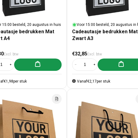
r 15:00 besteld, 20 augustus in huis
Voor 15:00 besteld, 20 augustus in 
autasje bedrukken Mat
Cadeautasje bedrukken Mat
t A4
Zwart A3
male prijs
Normale prijs
30
€32,85
Excl. btw
Excl. btw
Aan winkelwagen toevoegen
Aan winke
al verlagen voor Cadeautasje bedrukken Mat Zwart A4
Aantal verhogen voor Cadeautasje bedrukken Mat Zwart A4
Aantal verlagen voor Cadeautasje
Aantal verhogen voor C
af
€1,98
per stuk
Vanaf
€2,17
per stuk