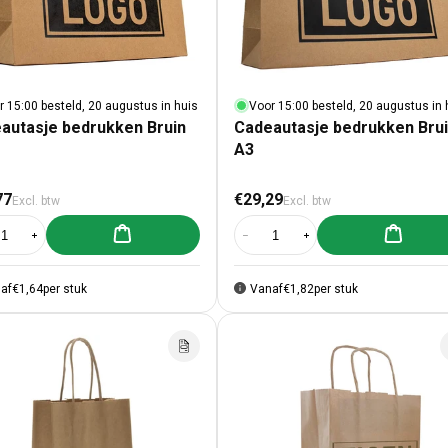
r 15:00 besteld, 20 augustus in huis
Voor 15:00 besteld, 20 augustus in 
autasje bedrukken Bruin
Cadeautasje bedrukken Bru
A3
male prijs
Normale prijs
77
€29,29
Excl. btw
Excl. btw
Aan winkelwagen toevoegen
Aan winke
al verlagen voor Cadeautasje bedrukken Bruin A4
Aantal verhogen voor Cadeautasje bedrukken Bruin A4
Aantal verlagen voor Cadeautasje 
Aantal verhogen voor Ca
af
€1,64
per stuk
Vanaf
€1,82
per stuk