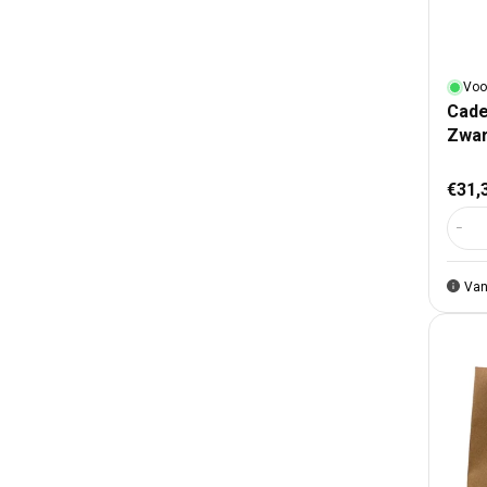
Voo
Cade
Zwar
Nor
€31,
Aant
Van