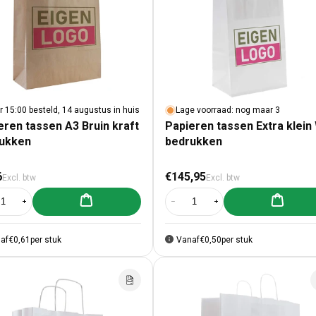
r 15:00 besteld, 14 augustus in huis
Lage voorraad: nog maar 3
eren tassen A3 Bruin kraft
Papieren tassen Extra klein 
ukken
bedrukken
male prijs
Normale prijs
6
€145,95
Excl. btw
Excl. btw
Aan winkelwagen toevoegen
Aan winke
al verlagen voor Papieren tassen A3 Bruin kraft bedrukken
Aantal verhogen voor Papieren tassen A3 Bruin kraft bedrukken
Aantal verlagen voor Papieren tass
Aantal verhogen voor Pa
af
€0,61
per stuk
Vanaf
€0,50
per stuk