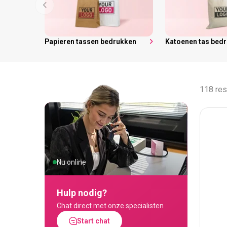
Papieren tassen bedrukken
Katoenen tas bed
118 res
Nu online
Hulp nodig?
Chat direct met onze specialisten
Start chat