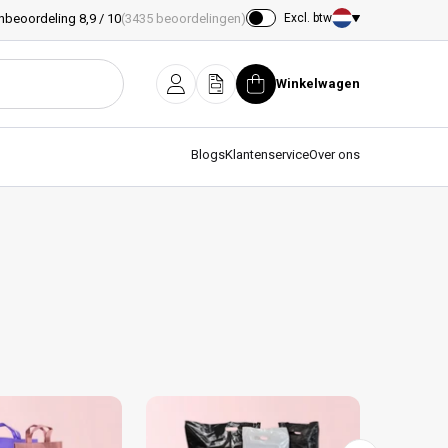
nbeoordeling 8,9 / 10
(3435 beoordelingen)
Excl. btw
Land/regio
Winkelwagen
Inloggen
Offerte
Winkelwagen
Blogs
Klantenservice
Over ons