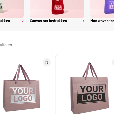
rukken
Canvas tas bedrukken
Non woven ta
ultaten