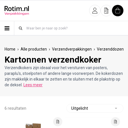
Meteen naar de content
Inloggen
Offerte
Wink
›
›
›
›
Home
Alle producten
Verzendverpakkingen
Verzenddozen
Kartonnen verzendkoker
Verzendkokers zijn ideaal voor het versturen van posters,
paraplu's, stoelpoten of andere lange voorwerpen. De kokerdozen
zijn makkelijk in elkaar te zetten en te sluiten met de plakstrip op
de deksel.
Lees meer
6 resultaten
S
o