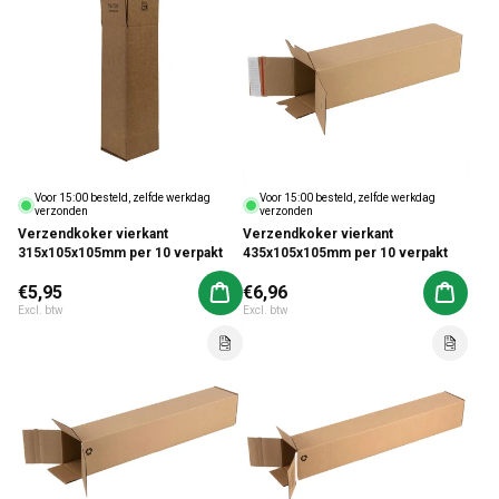
Voor 15:00 besteld, zelfde werkdag
Voor 15:00 besteld, zelfde werkdag
verzonden
verzonden
Verzendkoker vierkant
Verzendkoker vierkant
315x105x105mm per 10 verpakt
435x105x105mm per 10 verpakt
Normale prijs
€5,95
Normale prijs
€6,96
Aan winkelwagen toevoegen
Aan win
Excl. btw
Excl. btw