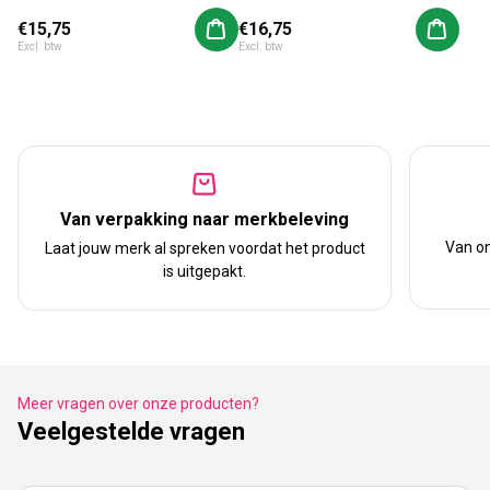
Normale prijs
€15,75
Normale prijs
€16,75
Aan winkelwagen toevoegen
Aan win
Excl. btw
Excl. btw
Van verpakking naar merkbeleving
Van on
Laat jouw merk al spreken voordat het product
is uitgepakt.
Meer vragen over onze producten?
Veelgestelde vragen