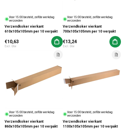
Voor 15:00 besteld, zelfde werkdag
Voor 15:00 besteld, zelfde werkdag
verzonden
verzonden
Verzendkoker vierkant
Verzendkoker vierkant
610x105x105mm per 10 verpakt
700x105x105mm per 10 verpakt
Normale prijs
€10,63
Normale prijs
€13,24
Aan winkelwagen toevoegen
Aan win
Excl. btw
Excl. btw
Voor 15:00 besteld, zelfde werkdag
Voor 15:00 besteld, zelfde werkdag
verzonden
verzonden
Verzendkoker vierkant
Verzendkoker vierkant
860x105x105mm per 10 verpakt
1100x105x105mm per 10 verpakt