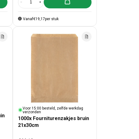
lwagen toevoegen
Aan winkelwagen toevoegen
turenzakjes bruin 10x16cm
00x Fourniturenzakjes bruin 10x16cm
Aantal verlagen voor 1000x Fourniturenzakjes bruin 12x19cm
Aantal verhogen voor 1000x Fourniturenzakjes bruin 
Vanaf
€19,17
per stuk
Voor 15:00 besteld, zelfde werkdag
verzonden
in
1000x Fourniturenzakjes bruin
21x30cm