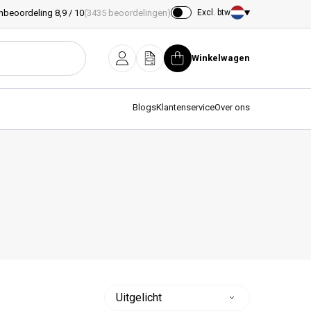
nbeoordeling 8,9 / 10
(3435 beoordelingen)
Excl. btw
Land/regio
Winkelwagen
Inloggen
Offerte
Winkelwagen
Blogs
Klantenservice
Over ons
Sorteer