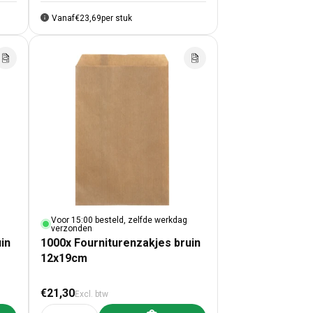
Vanaf
€23,69
per stuk
Voor 15:00 besteld, zelfde werkdag
verzonden
in
1000x Fourniturenzakjes bruin
12x19cm
Normale prijs
€21,30
Excl. btw