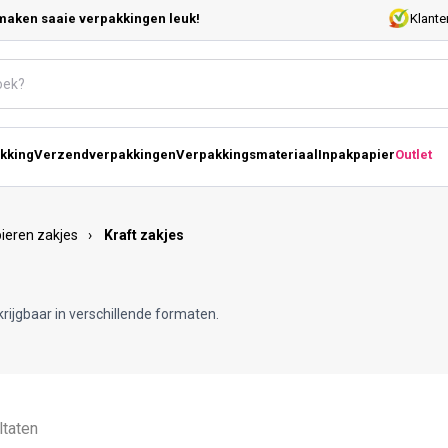
maken saaie verpakkingen leuk!
Klante
kking
Verzendverpakkingen
Verpakkingsmateriaal
Inpakpapier
Outlet
ieren zakjes
›
Kraft zakjes
krijgbaar in verschillende formaten.
ltaten