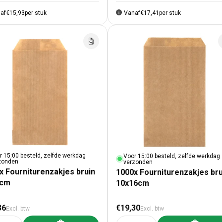
af
€15,93
per stuk
Vanaf
€17,41
per stuk
r 15:00 besteld, zelfde werkdag
Voor 15:00 besteld, zelfde werkdag
zonden
verzonden
x Fourniturenzakjes bruin
1000x Fourniturenzakjes bru
3cm
10x16cm
male prijs
Normale prijs
36
€19,30
Excl. btw
Excl. btw