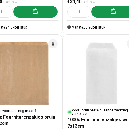
male prijs
Normale prijs
30
€34,40
Excl. btw
Excl. btw
Aan winkelwagen toevoegen
Aan winke
al verlagen voor 1000x Fourniturenzakjes bruin 15x22cm
Aantal verhogen voor 1000x Fourniturenzakjes bruin 15x22cm
Aantal verlagen voor 1000x Fourni
Aantal verhogen voor 10
af
€24,57
per stuk
Vanaf
€30,96
per stuk
Voor 15:00 besteld, zelfde werkdag
e voorraad: nog maar 3
verzonden
x Fourniturenzakjes bruin
1000x Fourniturenzakjes wit
32cm
7x13cm