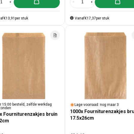
Aan winkelwagen toevoegen
Aan winke
al verlagen voor 1000x Fourniturenzakjes bruin 7x13cm
Aantal verhogen voor 1000x Fourniturenzakjes bruin 7x13cm
Aantal verlagen voor 1000x Fourni
Aantal verhogen voor 10
af
€13,91
per stuk
Vanaf
€17,37
per stuk
r 15:00 besteld, zelfde werkdag
Lage voorraad: nog maar 3
zonden
1000x Fourniturenzakjes bru
x Fourniturenzakjes bruin
17.5x26cm
22cm