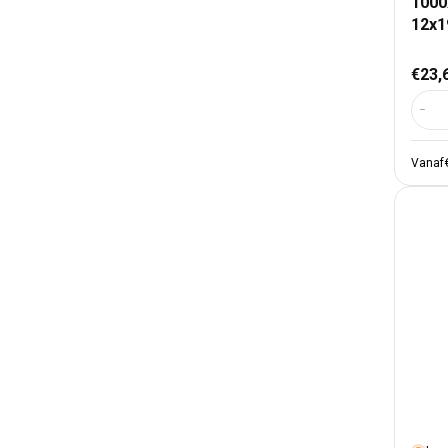
1000
12x
Nor
€23,
Aant
Vanaf