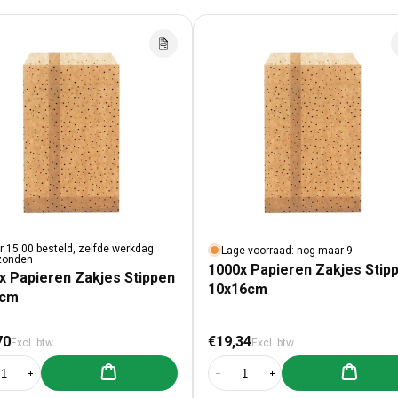
r 15:00 besteld, zelfde werkdag
Lage voorraad: nog maar 9
zonden
1000x Papieren Zakjes Stip
x Papieren Zakjes Stippen
10x16cm
3cm
male prijs
Normale prijs
70
€19,34
Excl. btw
Excl. btw
Aan winkelwagen toevoegen
Aan winke
al verlagen voor 1000x Papieren Zakjes Stippen 7x13cm
Aantal verhogen voor 1000x Papieren Zakjes Stippen 7x13cm
Aantal verlagen voor 1000x Papie
Aantal verhogen voor 1