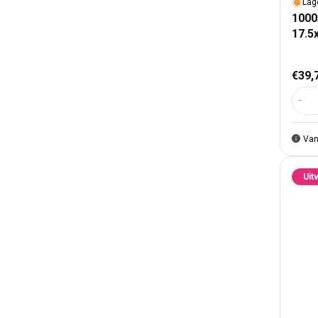
Lag
1000
17.5
Nor
€39,
Aant
Van
Uit