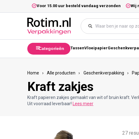
Meteen naar de content
5,- excl. btw.
Voor 15.00 uur besteld vandaag verzonden
Wij 
Tassen
Vloeipapier
Geschenkverpa
Categorieën
Home
›
Alle producten
›
Geschenkverpakking
›
Pap
Kraft zakjes
Kraft papieren zakjes gemaakt van wit of bruin kraft. Ver
Uit voorraad leverbaar!
Lees meer
27 resu