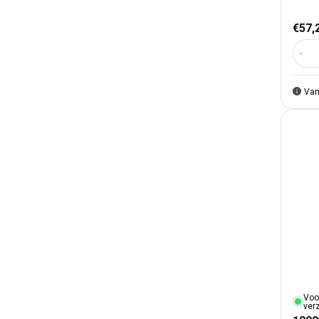
Nor
€57,
Aant
Van
Voo
ver