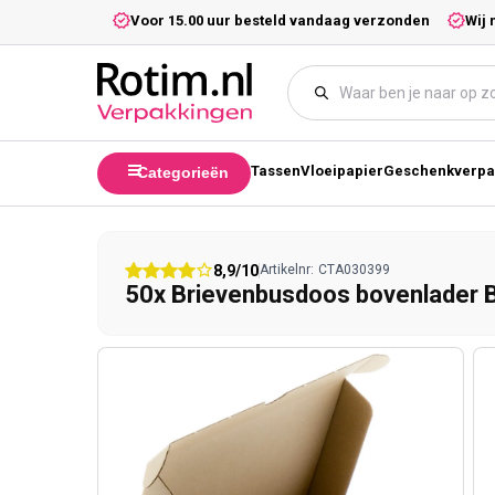
Meteen naar de content
5,- excl. btw.
Voor 15.00 uur besteld vandaag verzonden
Wij 
Tassen
Vloeipapier
Geschenkverpa
Categorieën
8,9/10
Artikelnr:
CTA030399
50x Brievenbusdoos bovenlader B