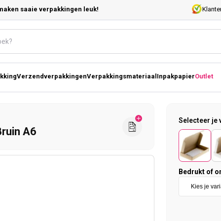
maken saaie verpakkingen leuk!
Klante
kking
Verzendverpakkingen
Verpakkingsmateriaal
Inpakpapier
Outlet
Selecteer je 
ruin A6
Bedrukt of o