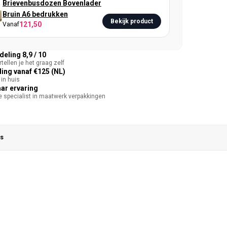
Brievenbusdozen Bovenlader
Bruin A6 bedrukken
Bekijk product
121,50
Vanaf
eling 8,9 / 10
tellen je het graag zelf
ing vanaf €125 (NL)
in huis
aar ervaring
te specialist in maatwerk verpakkingen
s