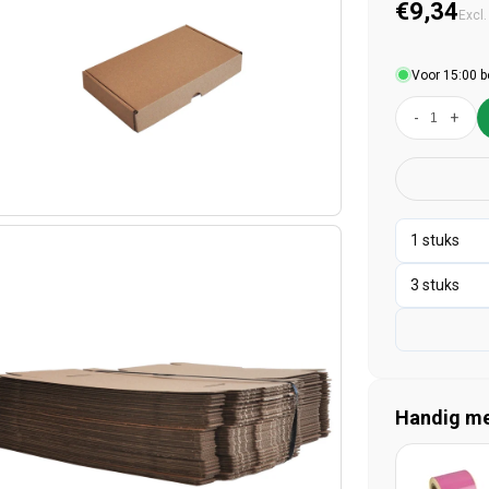
Normal
€9,34
Excl.
Voor 15:00 b
-
+
Handig mee