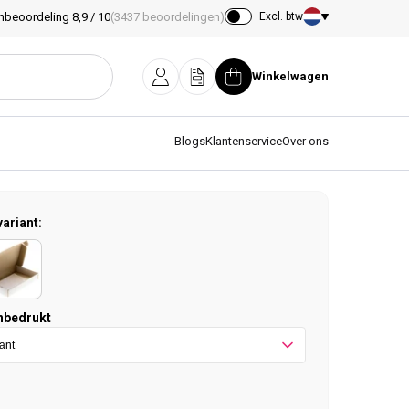
nbeoordeling 8,9 / 10
(3437 beoordelingen)
Excl. btw
Land/regio
Winkelwagen
Inloggen
Offerte
Winkelwagen
Blogs
Klantenservice
Over ons
variant:
nbedrukt