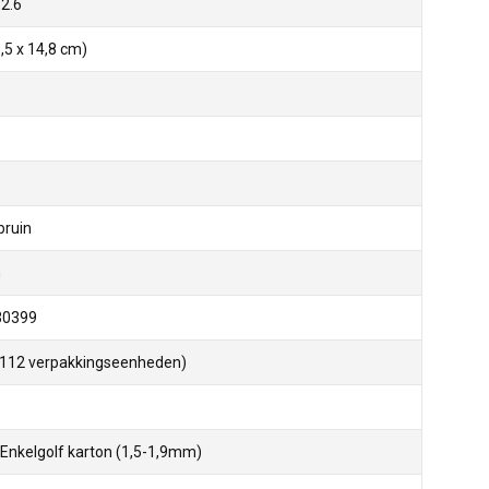
2.6
,5 x 14,8 cm)
bruin
n
30399
(112 verpakkingseenheden)
 Enkelgolf karton (1,5-1,9mm)