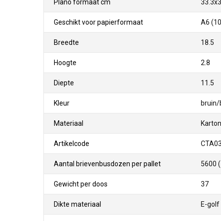
Plano formaat cm
33.3x3
Geschikt voor papierformaat
A6 (10
Breedte
18.5
Hoogte
2.8
Diepte
11.5
Kleur
bruin/
Materiaal
Karto
Artikelcode
CTA0
Aantal brievenbusdozen per pallet
5600 
Gewicht per doos
37
Dikte materiaal
E-golf