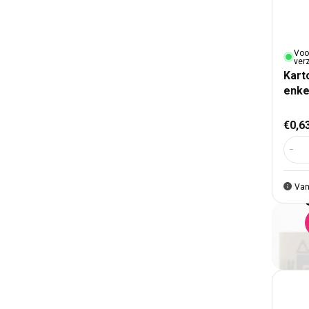
Voo
ver
Kart
enke
Nor
€0,6
Aant
Van