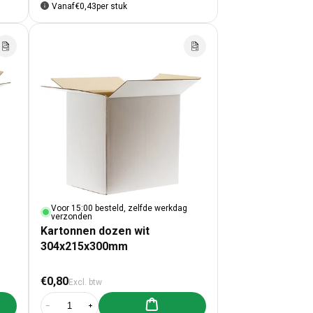
Vanaf
€0,43
per stuk
Voor 15:00 besteld, zelfde werkdag
verzonden
Kartonnen dozen wit
304x215x300mm
Normale prijs
€0,80
Excl. btw
lwagen toevoegen
Aan winkelwagen toevoegen
m
ozen wit 300x300x300mm
artonnen dozen wit 300x300x300mm
Aantal verlagen voor Kartonnen dozen wit 304x215x300mm
Aantal verhogen voor Kartonnen dozen wit 304x215x