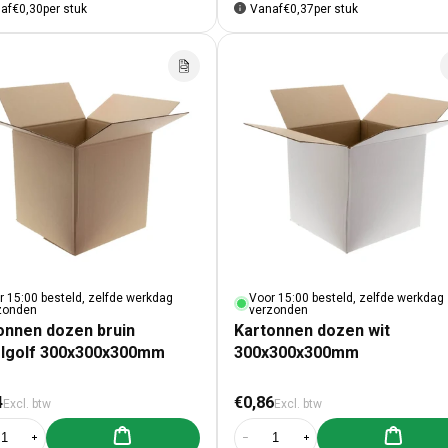
af
€0,30
per stuk
Vanaf
€0,37
per stuk
r 15:00 besteld, zelfde werkdag
Voor 15:00 besteld, zelfde werkdag
zonden
verzonden
onnen dozen bruin
Kartonnen dozen wit
lgolf 300x300x300mm
300x300x300mm
male prijs
Normale prijs
4
€0,86
Excl. btw
Excl. btw
Aan winkelwagen toevoegen
Aan winke
al verlagen voor Kartonnen dozen bruin enkelgolf 300x300x300mm
Aantal verhogen voor Kartonnen dozen bruin enkelgolf 300x300x300m
Aantal verlagen voor Kartonnen d
Aantal verhogen voor K