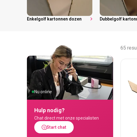
Enkelgolf kartonnen dozen
Dubbelgolf karto
65 resu
Nu online
Hulp nodig?
Chat direct met onze specialisten
Start chat