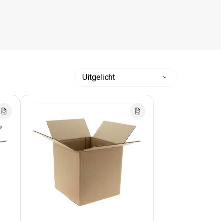
Sorteer
op: