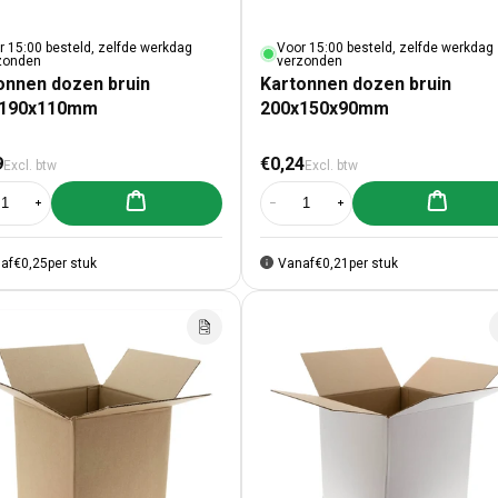
r 15:00 besteld, zelfde werkdag
Voor 15:00 besteld, zelfde werkdag
zonden
verzonden
onnen dozen bruin
Kartonnen dozen bruin
x190x110mm
200x150x90mm
male prijs
Normale prijs
9
€0,24
Excl. btw
Excl. btw
Aan winkelwagen toevoegen
Aan winke
al verlagen voor Kartonnen dozen bruin 190x190x110mm
Aantal verhogen voor Kartonnen dozen bruin 190x190x110mm
Aantal verlagen voor Kartonnen d
Aantal verhogen voor K
af
€0,25
per stuk
Vanaf
€0,21
per stuk