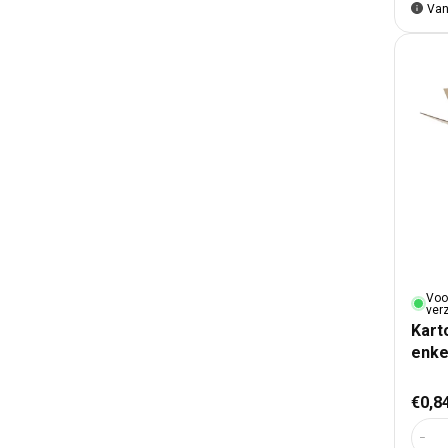
Van
Voo
ver
Kart
enke
Nor
€0,8
Aant