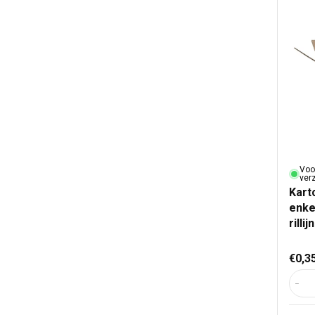
Voo
ver
Kart
enke
rillijn
Nor
€0,3
Aant