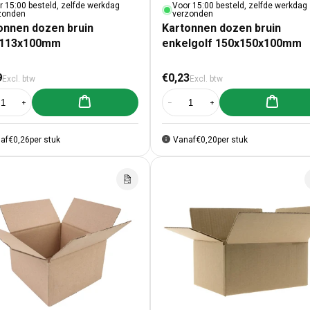
r 15:00 besteld, zelfde werkdag
Voor 15:00 besteld, zelfde werkdag
zonden
verzonden
onnen dozen bruin
Kartonnen dozen bruin
x113x100mm
enkelgolf 150x150x100mm
male prijs
Normale prijs
9
€0,23
Excl. btw
Excl. btw
Aan winkelwagen toevoegen
Aan winke
al verlagen voor Kartonnen dozen bruin 113x113x100mm
Aantal verhogen voor Kartonnen dozen bruin 113x113x100mm
Aantal verlagen voor Kartonnen d
Aantal verhogen voor K
af
€0,26
per stuk
Vanaf
€0,20
per stuk