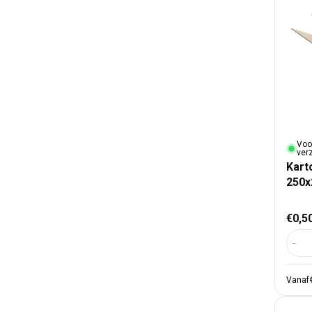
Voo
ver
Kart
250
Nor
€0,5
Aant
Vanaf