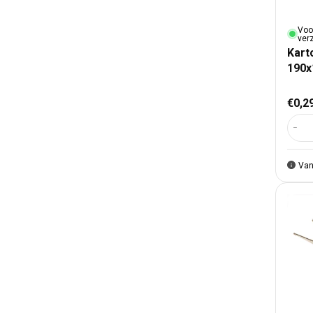
Voo
ver
Kart
190
Nor
€0,2
Aant
Van