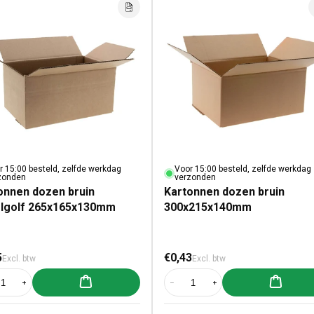
r 15:00 besteld, zelfde werkdag
Voor 15:00 besteld, zelfde werkdag
zonden
verzonden
onnen dozen bruin
Kartonnen dozen bruin
lgolf 265x165x130mm
300x215x140mm
male prijs
Normale prijs
5
€0,43
Excl. btw
Excl. btw
Aan winkelwagen toevoegen
Aan winke
al verlagen voor Kartonnen dozen bruin enkelgolf 265x165x130mm rillijn
Aantal verhogen voor Kartonnen dozen bruin enkelgolf 265x165x130mm r
Aantal verlagen voor Kartonnen d
Aantal verhogen voor K