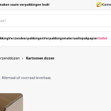
maken saaie verpakkingen leuk!
Klante
kking
Verzendverpakkingen
Verpakkingsmateriaal
Inpakpapier
Outlet
erzenddozen
›
Kartonnen dozen
. Allemaal uit voorraad leverbaar,