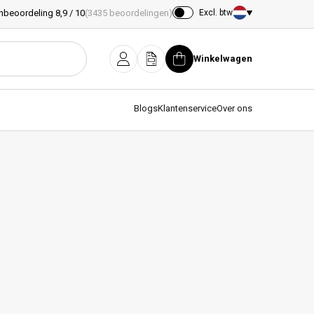
nbeoordeling 8,9 / 10
(3435 beoordelingen)
Excl. btw
Land/regio
Winkelwagen
Inloggen
Offerte
Winkelwagen
Blogs
Klantenservice
Over ons