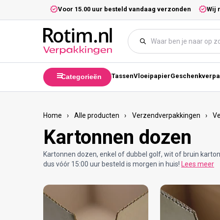
Meteen naar de content
5,- excl. btw.
Voor 15.00 uur besteld vandaag verzonden
Wij 
Tassen
Vloeipapier
Geschenkverpa
Categorieën
Home
›
Alle producten
›
Verzendverpakkingen
›
V
Kartonnen dozen
Kartonnen dozen, enkel of dubbel golf, wit of bruin karton
dus vóór 15:00 uur besteld is morgen in huis!
Lees meer