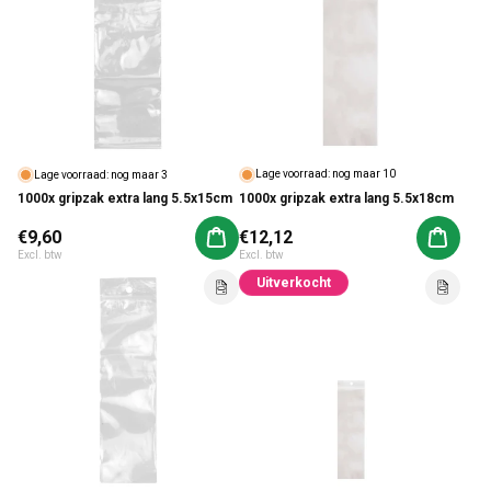
Lage voorraad: nog maar 10
Lage voorraad: nog maar 3
1000x gripzak extra lang 5.5x18cm
1000x gripzak extra lang 5.5x15cm
Normale prijs
€9,60
Normale prijs
€12,12
Aan winkelwagen toevoegen
Aan win
Excl. btw
Excl. btw
Uitverkocht