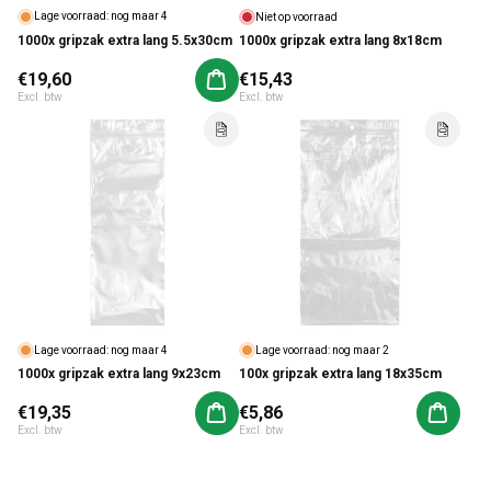
Lage voorraad: nog maar 4
Niet op voorraad
1000x gripzak extra lang 5.5x30cm
1000x gripzak extra lang 8x18cm
Normale prijs
€19,60
Normale prijs
€15,43
Aan winkelwagen toevoegen
Excl. btw
Excl. btw
Lage voorraad: nog maar 4
Lage voorraad: nog maar 2
1000x gripzak extra lang 9x23cm
100x gripzak extra lang 18x35cm
Normale prijs
€19,35
Normale prijs
€5,86
Aan winkelwagen toevoegen
Aan win
Excl. btw
Excl. btw