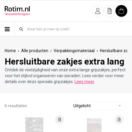
Meteen naar de content
Inloggen
Offerte
Wink
›
›
›
Home
Alle producten
Verpakkingsmateriaal
Hersluitbare zakj
Hersluitbare zakjes extra lang
Ontdek de veelzijdigheid van onze extra lange gripzakjes, perfect
voor het stijlvol organiseren van sieraden. Lees verder voor meer
details over deze speciale gripzakjes.
Lees meer
6 resultaten
S
o