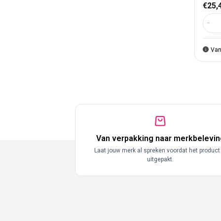
Nor
€25,
Aant
Van
Van verpakking naar merkbelevin
Laat jouw merk al spreken voordat het product
uitgepakt.