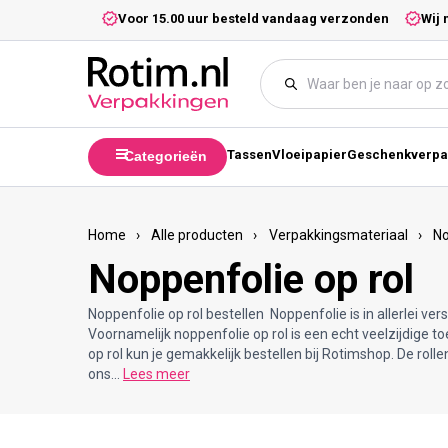
Meteen naar de content
5,- excl. btw.
Voor 15.00 uur besteld vandaag verzonden
Wij 
Tassen
Vloeipapier
Geschenkverpa
Categorieën
Home
›
Alle producten
›
Verpakkingsmateriaal
›
No
Noppenfolie op rol
Noppenfolie op rol bestellen Noppenfolie is in allerlei vers
Voornamelijk noppenfolie op rol is een echt veelzijdige t
op rol kun je gemakkelijk bestellen bij Rotimshop. De rolle
ons...
Lees meer