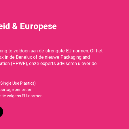
id & Europese
g
ing te voldoen aan de strengste EU-normen. Of het
Tax in de Benelux of de nieuwe Packaging and
tion (PPWR), onze experts adviseren u over de
Single Use Plastics)
ortage per order
ntie volgens EU-normen