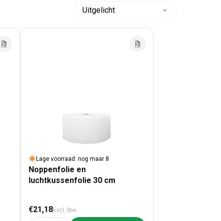
Sorteer
op:
Lage voorraad: nog maar 8
Noppenfolie en
luchtkussenfolie 30 cm
Normale prijs
€21,18
Excl. btw