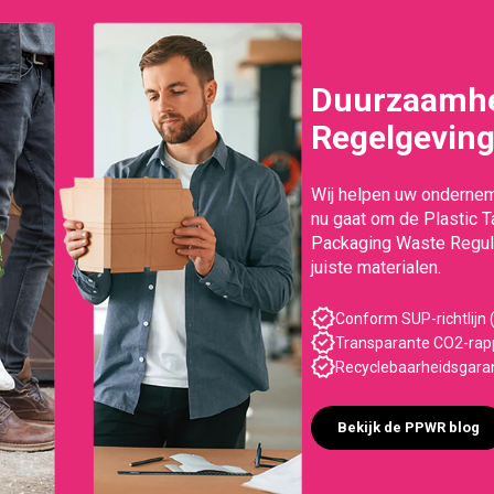
Duurzaamhe
Regelgevin
Wij helpen uw ondernem
nu gaat om de Plastic 
Packaging Waste Regula
juiste materialen.
Conform SUP-richtlijn (
Transparante CO2-rapp
Recyclebaarheidsgara
Bekijk de PPWR blog