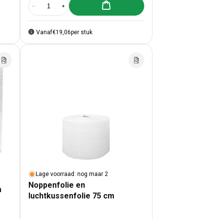
Aan winkelwagen toevoegen
Aantal verlagen voor Noppenfolie en luchtkussenfolie 30 cm
Aantal verhogen voor Noppenfolie en luchtkussenfolie
Vanaf
€19,06
per stuk
Lage voorraad: nog maar 2
Noppenfolie en
m
luchtkussenfolie 75 cm