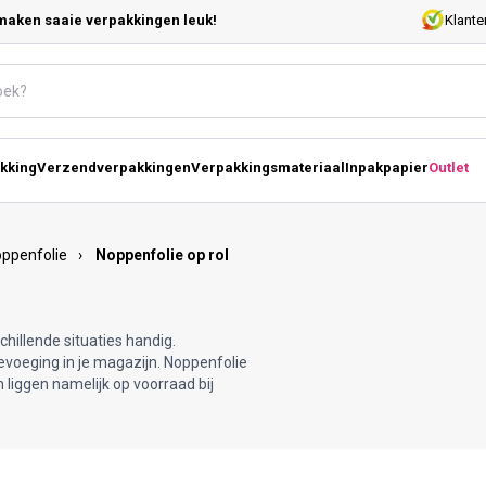
maken saaie verpakkingen leuk!
Klante
kking
Verzendverpakkingen
Verpakkingsmateriaal
Inpakpapier
Outlet
ppenfolie
›
Noppenfolie op rol
chillende situaties handig.
oevoeging in je magazijn. Noppenfolie
n liggen namelijk op voorraad bij