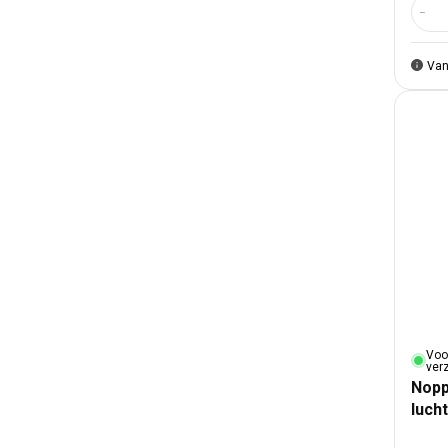
Aant
Van
Voo
ver
Nopp
luch