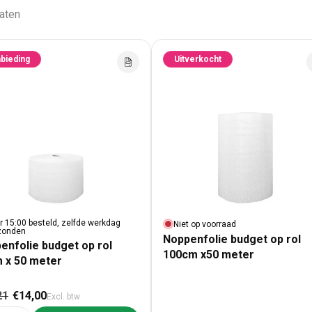
taten
bieding
Uitverkocht
r 15:00 besteld, zelfde werkdag
Niet op voorraad
zonden
Noppenfolie budget op rol
enfolie budget op rol
100cm x50 meter
 x 50 meter
male prijs
Aanbiedingsprijs
21
€14,00
Excl. btw