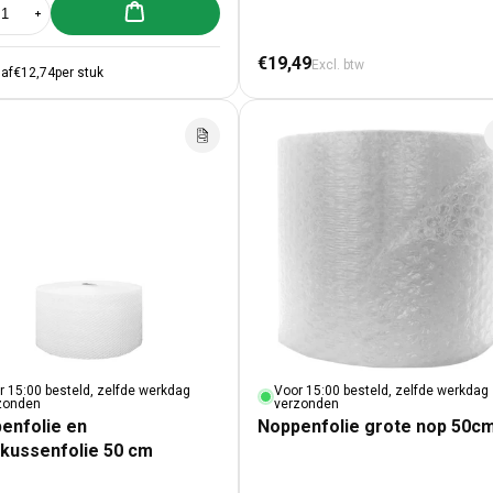
Aan winkelwagen toevoegen
al verlagen voor Noppenfolie budget op rol 50cm x 50 meter
Aantal verhogen voor Noppenfolie budget op rol 50cm x 50 meter
Normale prijs
€19,49
Excl. btw
af
€12,74
per stuk
r 15:00 besteld, zelfde werkdag
Voor 15:00 besteld, zelfde werkdag
zonden
verzonden
enfolie en
Noppenfolie grote nop 50c
tkussenfolie 50 cm