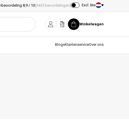
nbeoordeling 8,9 / 10
(3435 beoordelingen)
Excl. btw
Land/regio
Winkelwagen
Inloggen
Offerte
Winkelwagen
Blogs
Klantenservice
Over ons