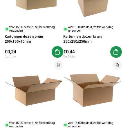
Voor 15:00 besteld, zelfde werkdag
Voor 15:00 besteld, zelfde werkdag
verzonden
verzonden
Kartonnen dozen bruin
Kartonnen dozen bruin
200x150x90mm
250x250x250mm
Normale prijs
€0,24
Normale prijs
€0,44
Aan winkelwagen toevoegen
Aan win
Excl. btw
Excl. btw
Voor 15:00 besteld, zelfde werkdag
Voor 15:00 besteld, zelfde werkdag
verzonden
verzonden