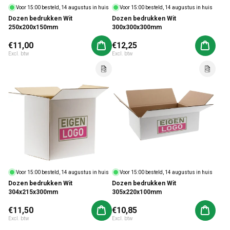
Voor 15:00 besteld, 14 augustus in huis
Voor 15:00 besteld, 14 augustus in huis
Dozen bedrukken Wit
Dozen bedrukken Wit
250x200x150mm
300x300x300mm
Normale prijs
€11,00
Normale prijs
€12,25
Aan winkelwagen toevoegen
Aan win
Excl. btw
Excl. btw
Voor 15:00 besteld, 14 augustus in huis
Voor 15:00 besteld, 14 augustus in huis
Dozen bedrukken Wit
Dozen bedrukken Wit
304x215x300mm
305x220x100mm
Normale prijs
€11,50
Normale prijs
€10,85
Aan winkelwagen toevoegen
Aan win
Excl. btw
Excl. btw