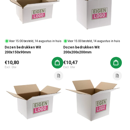
Voor 15:00 besteld, 14 augustus in huis
Voor 15:00 besteld, 14 augustus in huis
Dozen bedrukken Wit
Dozen bedrukken Wit
200x150x90mm
200x200x200mm
Normale prijs
€10,80
Normale prijs
€10,47
Aan winkelwagen toevoegen
Aan win
Excl. btw
Excl. btw