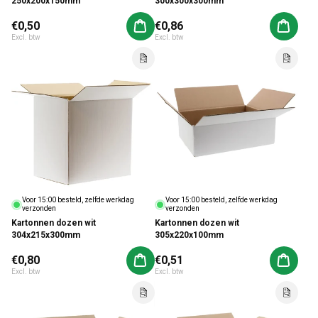
250x200x150mm
300x300x300mm
Normale prijs
€0,50
Normale prijs
€0,86
Aan winkelwagen toevoegen
Aan win
Excl. btw
Excl. btw
Voor 15:00 besteld, zelfde werkdag
Voor 15:00 besteld, zelfde werkdag
verzonden
verzonden
Kartonnen dozen wit
Kartonnen dozen wit
304x215x300mm
305x220x100mm
Normale prijs
€0,80
Normale prijs
€0,51
Aan winkelwagen toevoegen
Aan win
Excl. btw
Excl. btw