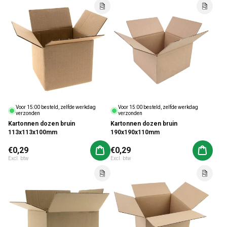
o
Voor 15:00 besteld, zelfde werkdag
Voor 15:00 besteld, zelfde werkdag
verzonden
verzonden
Kartonnen dozen bruin
Kartonnen dozen bruin
113x113x100mm
190x190x110mm
Normale prijs
€0,29
Normale prijs
€0,29
Aan winkelwagen toevoegen
Aan win
Excl. btw
Excl. btw