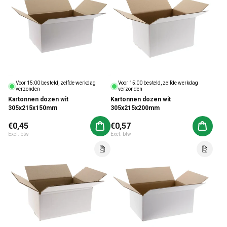
Voor 15:00 besteld, zelfde werkdag
Voor 15:00 besteld, zelfde werkdag
verzonden
verzonden
Kartonnen dozen wit
Kartonnen dozen wit
305x215x150mm
305x215x200mm
Normale prijs
€0,45
Normale prijs
€0,57
Aan winkelwagen toevoegen
Aan win
Excl. btw
Excl. btw