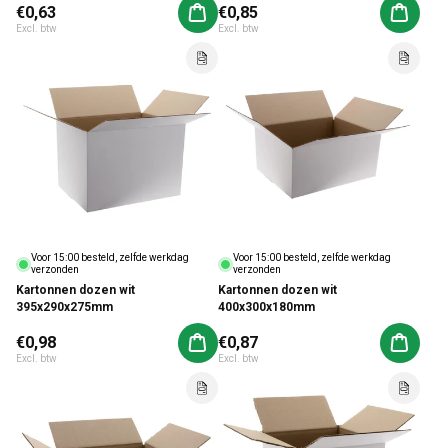
Normale prijs
€0,63
Normale prijs
€0,85
Aan winkelwagen toevoegen
Aan win
Excl. btw
Excl. btw
Voor 15:00 besteld, zelfde werkdag
Voor 15:00 besteld, zelfde werkdag
verzonden
verzonden
Kartonnen dozen wit
Kartonnen dozen wit
395x290x275mm
400x300x180mm
Normale prijs
€0,98
Normale prijs
€0,87
Aan winkelwagen toevoegen
Aan win
Excl. btw
Excl. btw