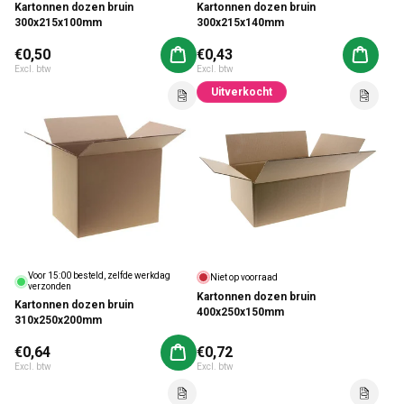
Kartonnen dozen bruin
Kartonnen dozen bruin
300x215x100mm
300x215x140mm
Normale prijs
€0,50
Normale prijs
€0,43
Aan winkelwagen toevoegen
Aan win
Excl. btw
Excl. btw
Uitverkocht
Voor 15:00 besteld, zelfde werkdag
Niet op voorraad
verzonden
Kartonnen dozen bruin
Kartonnen dozen bruin
400x250x150mm
310x250x200mm
Normale prijs
€0,64
Normale prijs
€0,72
Aan winkelwagen toevoegen
Excl. btw
Excl. btw