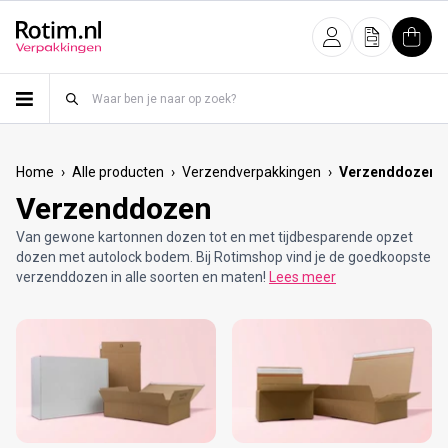
Meteen naar de content
Inloggen
Offerte
Wink
›
›
›
Home
Alle producten
Verzendverpakkingen
Verzenddozen
Verzenddozen
Van gewone kartonnen dozen tot en met tijdbesparende opzet
dozen met autolock bodem. Bij Rotimshop vind je de goedkoopste
verzenddozen in alle soorten en maten!
Lees meer