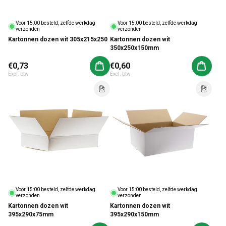
Voor 15:00 besteld, zelfde werkdag
Voor 15:00 besteld, zelfde werkdag
verzonden
verzonden
Kartonnen dozen wit 305x215x250
Kartonnen dozen wit
350x250x150mm
Normale prijs
€0,73
Normale prijs
€0,60
Aan winkelwagen toevoegen
Aan win
Excl. btw
Excl. btw
Voor 15:00 besteld, zelfde werkdag
Voor 15:00 besteld, zelfde werkdag
verzonden
verzonden
Kartonnen dozen wit
Kartonnen dozen wit
395x290x75mm
395x290x150mm