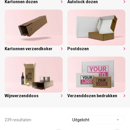
Kartonnen dozen
Autolock dozen
Kartonnen verzendkoker
Postdozen
Wijnverzenddoos
Verzenddozen bedrukken
239 resultaten
S