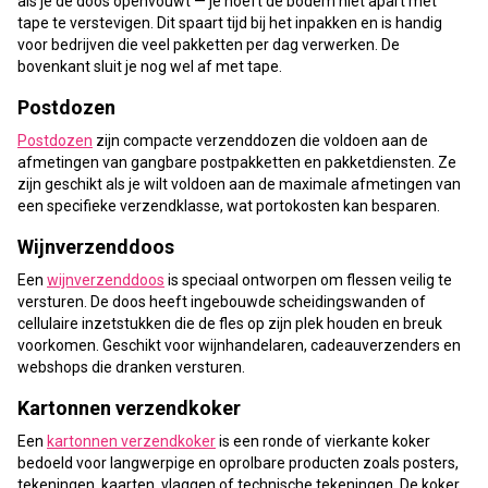
als je de doos openvouwt — je hoeft de bodem niet apart met
tape te verstevigen. Dit spaart tijd bij het inpakken en is handig
voor bedrijven die veel pakketten per dag verwerken. De
bovenkant sluit je nog wel af met tape.
Postdozen
Postdozen
zijn compacte verzenddozen die voldoen aan de
afmetingen van gangbare postpakketten en pakketdiensten. Ze
zijn geschikt als je wilt voldoen aan de maximale afmetingen van
een specifieke verzendklasse, wat portokosten kan besparen.
Wijnverzenddoos
Een
wijnverzenddoos
is speciaal ontworpen om flessen veilig te
versturen. De doos heeft ingebouwde scheidingswanden of
cellulaire inzetstukken die de fles op zijn plek houden en breuk
voorkomen. Geschikt voor wijnhandelaren, cadeauverzenders en
webshops die dranken versturen.
Kartonnen verzendkoker
Een
kartonnen verzendkoker
is een ronde of vierkante koker
bedoeld voor langwerpige en oprolbare producten zoals posters,
tekeningen, kaarten, vlaggen of technische tekeningen. De koker