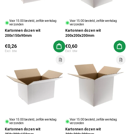
Voor 15:00 besteld, zelfde werkdag
Voor 15:00 besteld, zelfde werkdag
verzonden
verzonden
Kartonnen dozen wit
Kartonnen dozen wit
200x150x90mm
200x200x200mm
Normale prijs
€0,26
Normale prijs
€0,60
Aan winkelwagen toevoegen
Aan win
Excl. btw
Excl. btw
Voor 15:00 besteld, zelfde werkdag
Voor 15:00 besteld, zelfde werkdag
verzonden
verzonden
Kartonnen dozen wit
Kartonnen dozen wit