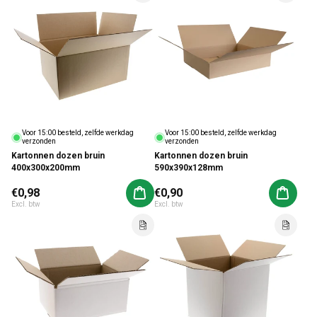
Voor 15:00 besteld, zelfde werkdag
Voor 15:00 besteld, zelfde werkdag
verzonden
verzonden
Kartonnen dozen bruin
Kartonnen dozen bruin
400x300x200mm
590x390x128mm
Normale prijs
€0,98
Normale prijs
€0,90
Aan winkelwagen toevoegen
Aan win
Excl. btw
Excl. btw