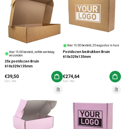
Voor 15:00 besteld, 20 augustus in huis
Postdozen bedrukken Bruin
Voor 15:00 besteld, zelfde werkdag
verzonden
610x329x135mm
25x postdozen Bruin
610x329x135mm
Normale prijs
€39,50
Normale prijs
€274,64
Aan winkelwagen toevoegen
Aan win
Excl. btw
Excl. btw