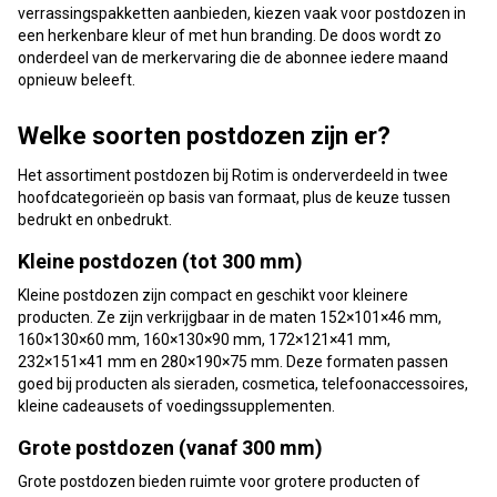
verrassingspakketten aanbieden, kiezen vaak voor postdozen in
een herkenbare kleur of met hun branding. De doos wordt zo
onderdeel van de merkervaring die de abonnee iedere maand
opnieuw beleeft.
Welke soorten postdozen zijn er?
Het assortiment postdozen bij Rotim is onderverdeeld in twee
hoofdcategorieën op basis van formaat, plus de keuze tussen
bedrukt en onbedrukt.
Kleine postdozen (tot 300 mm)
Kleine postdozen zijn compact en geschikt voor kleinere
producten. Ze zijn verkrijgbaar in de maten 152×101×46 mm,
160×130×60 mm, 160×130×90 mm, 172×121×41 mm,
232×151×41 mm en 280×190×75 mm. Deze formaten passen
goed bij producten als sieraden, cosmetica, telefoonaccessoires,
kleine cadeausets of voedingssupplementen.
Grote postdozen (vanaf 300 mm)
Grote postdozen bieden ruimte voor grotere producten of