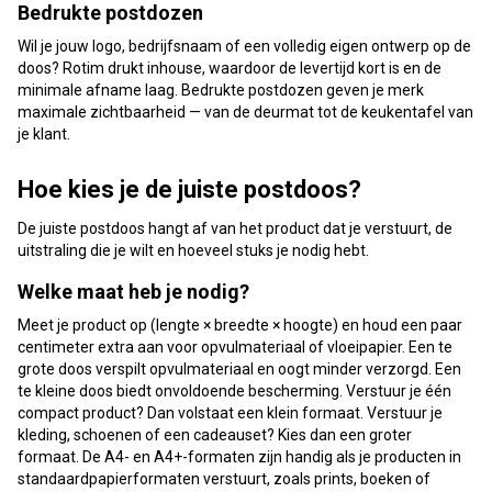
Bedrukte postdozen
Wil je jouw logo, bedrijfsnaam of een volledig eigen ontwerp op de
doos? Rotim drukt inhouse, waardoor de levertijd kort is en de
minimale afname laag. Bedrukte postdozen geven je merk
maximale zichtbaarheid — van de deurmat tot de keukentafel van
je klant.
Hoe kies je de juiste postdoos?
De juiste postdoos hangt af van het product dat je verstuurt, de
uitstraling die je wilt en hoeveel stuks je nodig hebt.
Welke maat heb je nodig?
Meet je product op (lengte × breedte × hoogte) en houd een paar
centimeter extra aan voor opvulmateriaal of vloeipapier. Een te
grote doos verspilt opvulmateriaal en oogt minder verzorgd. Een
te kleine doos biedt onvoldoende bescherming. Verstuur je één
compact product? Dan volstaat een klein formaat. Verstuur je
kleding, schoenen of een cadeauset? Kies dan een groter
formaat. De A4- en A4+-formaten zijn handig als je producten in
standaardpapierformaten verstuurt, zoals prints, boeken of