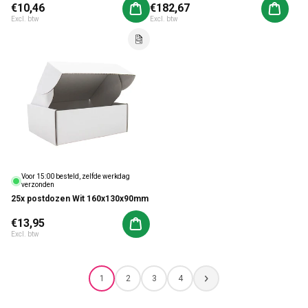
Normale prijs
€10,46
Normale prijs
€182,67
Aan winkelwagen toevoegen
Aan win
Excl. btw
Excl. btw
Voor 15:00 besteld, zelfde werkdag
verzonden
25x postdozen Wit 160x130x90mm
Normale prijs
€13,95
Aan winkelwagen toevoegen
Excl. btw
1
2
3
4