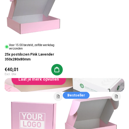
Voor 15:00 besteld, zelfde werkdag
verzonden
25x postdozen Pink Lavender
350x280x80mm
Van verzenddoos naar visitekaartje
Postdozen Bedrukken
Normale prijs
€40,01
Aan winkelwagen toevoegen
Excl. btw
Laat je merk opvullen
Bestseller