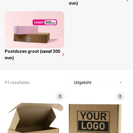
mm)
Postdozen groot (vanaf 300
mm)
91 resultaten
S
o