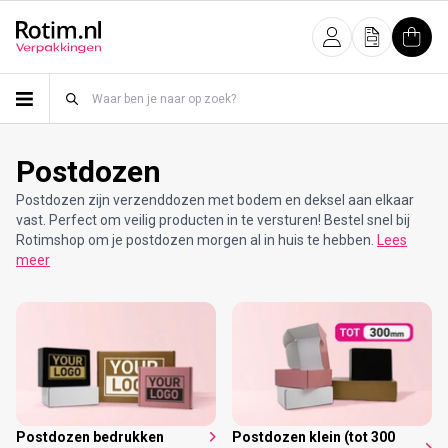
Meteen naar de content
Inloggen
Offerte
Wink
Postdozen
Postdozen zijn verzenddozen met bodem en deksel aan elkaar
vast. Perfect om veilig producten in te versturen! Bestel snel bij
Rotimshop om je postdozen morgen al in huis te hebben.
Lees
meer
Postdozen bedrukken
Postdozen klein (tot 300