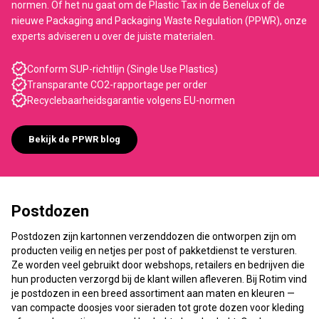
normen. Of het nu gaat om de Plastic Tax in de Benelux of de
nieuwe Packaging and Packaging Waste Regulation (PPWR), onze
experts adviseren u over de juiste materialen.
Conform SUP-richtlijn (Single Use Plastics)
Transparante CO2-rapportage per order
Recyclebaarheidsgarantie volgens EU-normen
Bekijk de PPWR blog
Postdozen
Postdozen zijn kartonnen verzenddozen die ontworpen zijn om
producten veilig en netjes per post of pakketdienst te versturen.
Ze worden veel gebruikt door webshops, retailers en bedrijven die
hun producten verzorgd bij de klant willen afleveren. Bij Rotim vind
je postdozen in een breed assortiment aan maten en kleuren —
van compacte doosjes voor sieraden tot grote dozen voor kleding