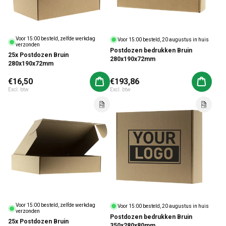
Voor 15:00 besteld, zelfde werkdag
Voor 15:00 besteld, 20 augustus in huis
verzonden
Postdozen bedrukken Bruin
25x Postdozen Bruin
280x190x72mm
280x190x72mm
Normale prijs
€16,50
Normale prijs
€193,86
Aan winkelwagen toevoegen
Aan win
Excl. btw
Excl. btw
Voor 15:00 besteld, zelfde werkdag
Voor 15:00 besteld, 20 augustus in huis
verzonden
Postdozen bedrukken Bruin
25x Postdozen Bruin
350x280x80mm