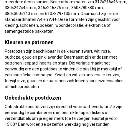
meerdere items samen. Beschikbare maten zijn 312×216×46 mm,
330×242×45 mm, 346×246×76 mm, 350×280×80 mm,
380×300×140 mm en 610×329×135 mm. Daarnaast zijn er de
standaardmaten A4 en A4+. Deze formaten zijn geschikt voor
kleding, schoenen, boeken, woondecoratie, elektronica of
samengestelde pakketten.
Kleuren en patronen
Postdozen zijn beschikbaar in de kleuren zwart, wit, roze,
oudroze, goud en pink lavender. Daarnaast zijn er dozen met
patronen: leopard, hearts en stars. Die variatie maakt het
eenvoudig om een postdoos te vinden die past bij je merkstijl of
een specifieke campagne. Zwart en wit zijn universele keuzes,
terwijl roze, goud en de patronen zich lenen voor seizoensacties
of nicheproducten.
Onbedrukte postdozen
Onbedrukte postdozen zijn direct uit voorraad leverbaar. Ze zijn
eenvoudig te combineren met bedrukte tape, stickers of
verzendlabels om je eigen merk toe te voegen. Bestel je vóór
15:00? Dan worden ze dezelfde werkdag nog verzonden.