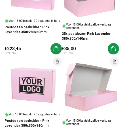
Voor 15:00 besteld, 20 augustus in huis
Voor 15:00 besteld, zelfde werkdag
Postdozen bedrukken Pink
verzonden
Lavender 350x280x80mm
25x postdozen Pink Lavender
380x300x140mm
Normale prijs
€223,45
Normale prijs
€35,00
Aan winkelwagen toevoegen
Aan win
Excl. btw
Excl. btw
Voor 15:00 besteld, 20 augustus in huis
Postdozen bedrukken Pink
Voor 15:00 besteld, zelfde werkdag
verzonden
Lavender 380x300x140mm