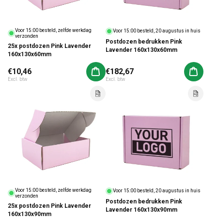
Voor 15:00 besteld, zelfde werkdag
Voor 15:00 besteld, 20 augustus in huis
verzonden
Postdozen bedrukken Pink
25x postdozen Pink Lavender
Lavender 160x130x60mm
160x130x60mm
Normale prijs
€10,46
Normale prijs
€182,67
Aan winkelwagen toevoegen
Aan win
Excl. btw
Excl. btw
Voor 15:00 besteld, zelfde werkdag
Voor 15:00 besteld, 20 augustus in huis
verzonden
Postdozen bedrukken Pink
25x postdozen Pink Lavender
Lavender 160x130x90mm
160x130x90mm