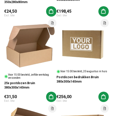
350x280x80mm
Normale prijs
€24,50
Normale prijs
€198,45
Aan winkelwagen toevoegen
Aan win
Excl. btw
Excl. btw
Voor 15:00 besteld, 20 augustus in huis
Voor 15:00 besteld, zelfde werkdag
Postdozen bedrukken Bruin
verzonden
380x300x140mm
25x postdozen Bruin
380x300x140mm
Normale prijs
€31,50
Normale prijs
€256,00
Aan winkelwagen toevoegen
Aan win
Excl. btw
Excl. btw