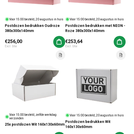
Voor 15:00 besteld, 20 augustus in huis
Voor 15:00 besteld, 20 augustus in huis
Postdozen bedrukken Oudroze
Postdozen bedrukken met NEON -
380x300x140mm
Roze 380x300x140mm
Normale prijs
€256,00
Normale prijs
€253,64
Aan winkelwagen toevoegen
Aan win
Excl. btw
Excl. btw
Voor 15:00 besteld, zelfde werkdag
Voor 15:00 besteld, 20 augustus in huis
verzonden
Postdozen bedrukken Wit
25x postdozen Wit 160x130x60mm
160x130x60mm