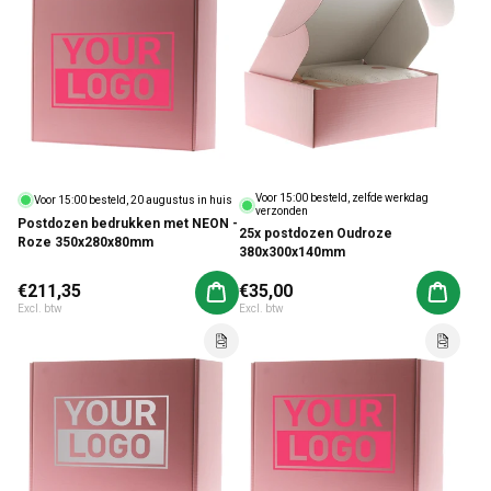
Voor 15:00 besteld, zelfde werkdag
Voor 15:00 besteld, 20 augustus in huis
verzonden
Postdozen bedrukken met NEON -
25x postdozen Oudroze
Roze 350x280x80mm
380x300x140mm
Normale prijs
€211,35
Normale prijs
€35,00
Aan winkelwagen toevoegen
Aan win
Excl. btw
Excl. btw