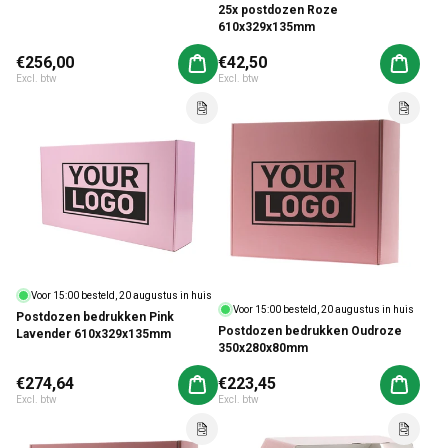
25x postdozen Roze
610x329x135mm
Normale prijs
€256,00
Normale prijs
€42,50
Aan winkelwagen toevoegen
Aan win
Excl. btw
Excl. btw
Voor 15:00 besteld, 20 augustus in huis
Voor 15:00 besteld, 20 augustus in huis
Postdozen bedrukken Pink
Postdozen bedrukken Oudroze
Lavender 610x329x135mm
350x280x80mm
Normale prijs
€274,64
Normale prijs
€223,45
Aan winkelwagen toevoegen
Aan win
Excl. btw
Excl. btw