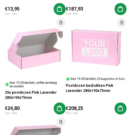
Normale prijs
€13,95
Normale prijs
€187,93
Aan winkelwagen toevoegen
Aan win
Excl. btw
Excl. btw
Voor 15:00 besteld, 20 augustus in huis
Voor 15:00 besteld, zelfde werkdag
Postdozen bedrukken Pink
verzonden
Lavender 280x190x75mm
25x postdozen Pink Lavender
280x190x75mm
Normale prijs
€24,80
Normale prijs
€208,25
Aan winkelwagen toevoegen
Aan win
Excl. btw
Excl. btw