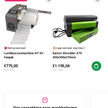
Niet op voorraad
Lage voorraad: nog maar 1
Luchtkussenmachine HY-03 -
Karton Shredder X70
Fanpak
450x300x270mm
Normale prijs
€775,00
Normale prijs
€1.195,04
Aan win
Excl. btw
Excl. btw
Van verpakking naar merkbeleving