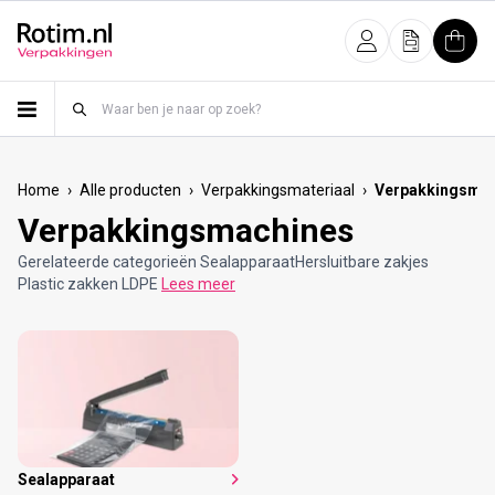
Meteen naar de content
Inloggen
Offerte
Wink
›
›
›
Home
Alle producten
Verpakkingsmateriaal
Verpakkingsma
Verpakkingsmachines
Gerelateerde categorieën SealapparaatHersluitbare zakjes
Plastic zakken LDPE
Lees meer
Sealapparaat