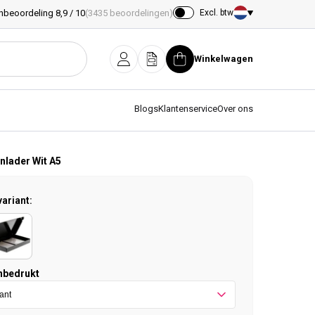
nbeoordeling 8,9 / 10
(3435 beoordelingen)
Excl. btw
Land/regio
Winkelwagen
Inloggen
Offerte
Winkelwagen
Blogs
Klantenservice
Over ons
nlader Wit A5
variant:
nbedrukt