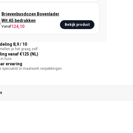
Brievenbusdozen Bovenlader
Wit A5 bedrukken
Bekijk product
124,10
Vanaf
eling 8,9 / 10
tellen je het graag zelf
ing vanaf €125 (NL)
in huis
aar ervaring
te specialist in maatwerk verpakkingen
s