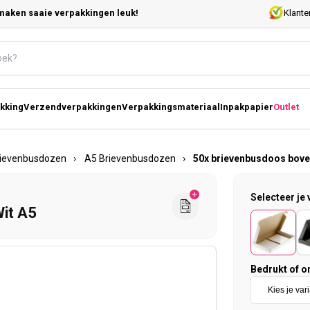
maken saaie verpakkingen leuk!
Klante
kking
Verzendverpakkingen
Verpakkingsmateriaal
Inpakpapier
Outlet
ievenbusdozen
›
A5 Brievenbusdozen
›
50x brievenbusdoos bove
Selecteer je 
it A5
Bedrukt of o