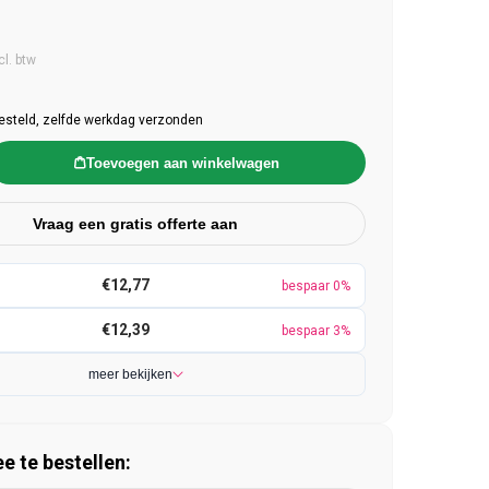
e prijs
cl. btw
esteld, zelfde werkdag verzonden
Toevoegen aan winkelwagen
Vraag een gratis offerte aan
€12,77
bespaar 0%
€12,39
bespaar 3%
meer bekijken
 te bestellen: