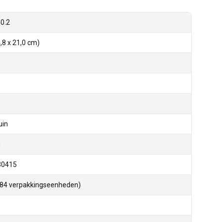
0.2
,8 x 21,0 cm)
uin
n
30415
(84 verpakkingseenheden)