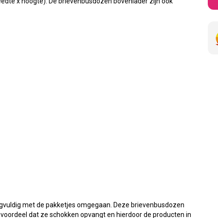
edte x hoogte). De brievenbusdozen bovenlader zijn ook
zorgvuldig met de pakketjes omgegaan. Deze brievenbusdozen
t voordeel dat ze schokken opvangt en hierdoor de producten in