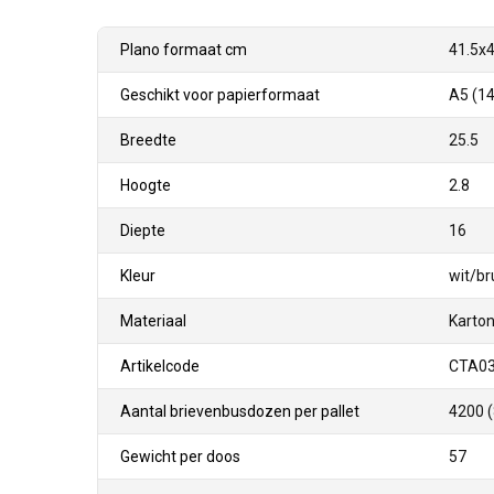
Plano formaat cm
41.5x4
Geschikt voor papierformaat
A5 (14
Breedte
25.5
Hoogte
2.8
Diepte
16
Kleur
wit/br
Materiaal
Karto
Artikelcode
CTA0
Aantal brievenbusdozen per pallet
4200 
Gewicht per doos
57