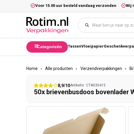
Meteen naar de content
5,- excl. btw.
Voor 15.00 uur besteld vandaag verzonden
Wij 
Tassen
Vloeipapier
Geschenkverpa
Categorieën
Home
›
Alle producten
›
Verzendverpakkingen
›
Br
8,9/10
Artikelnr:
CTA030415
50x brievenbusdoos bovenlader W