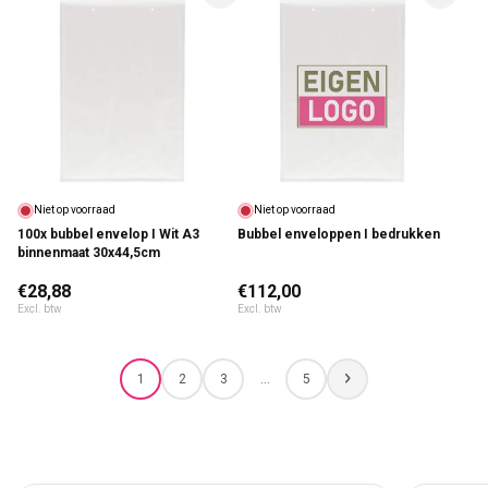
Niet op voorraad
Niet op voorraad
100x bubbel envelop I Wit A3
Bubbel enveloppen I bedrukken
binnenmaat 30x44,5cm
Normale prijs
€28,88
Normale prijs
€112,00
Excl. btw
Excl. btw
1
2
3
…
5