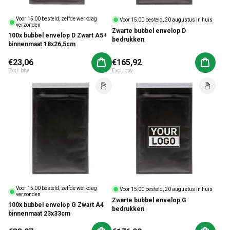
Voor 15:00 besteld, zelfde werkdag
Voor 15:00 besteld, 20 augustus in huis
verzonden
Zwarte bubbel envelop D
100x bubbel envelop D Zwart A5+
bedrukken
binnenmaat 18x26,5cm
Normale prijs
€23,06
Normale prijs
€165,92
Aan winkelwagen toevoegen
Aan win
Excl. btw
Excl. btw
Voor 15:00 besteld, zelfde werkdag
Voor 15:00 besteld, 20 augustus in huis
verzonden
Zwarte bubbel envelop G
100x bubbel envelop G Zwart A4
bedrukken
binnenmaat 23x33cm