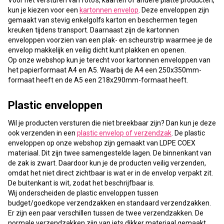
Voor het versturen van foto’s, kaarten of andere platte producten,
kun je kiezen voor een
kartonnen envelop
. Deze enveloppen zijn
gemaakt van stevig enkelgolfs karton en beschermen tegen
kreuken tijdens transport. Daarnaast zijn de kartonnen
enveloppen voorzien van een plak- en scheurstrip waarmee je de
envelop makkelijk en veilig dicht kunt plakken en openen.
Op onze webshop kun je terecht voor kartonnen enveloppen van
het papierformaat A4 en A5. Waarbij de A4 een 250x350mm-
formaat heeft en de A5 een 218x290mm-formaat heeft.
Plastic enveloppen
Wil je producten versturen die niet breekbaar zijn? Dan kun je deze
ook verzenden in een
plastic envelop of verzendzak
. De plastic
enveloppen op onze webshop zijn gemaakt van LDPE COEX
materiaal. Dit zijn twee samengestelde lagen. De binnenkant van
de zak is zwart. Daardoor kun je de producten veilig verzenden,
omdat het niet direct zichtbaar is wat er in de envelop verpakt zit.
De buitenkant is wit, zodat het beschrijfbaar is.
Wij onderscheiden de plastic enveloppen tussen
budget/goedkope verzendzakken en standaard verzendzakken.
Er zijn een paar verschillen tussen de twee verzendzakken. De
normale verzendzakken zijn van iets dikker materiaal gemaakt,