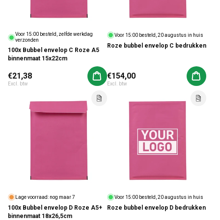
Voor 15:00 besteld, zelfde werkdag
Voor 15:00 besteld, 20 augustus in huis
verzonden
Roze bubbel envelop C bedrukken
100x Bubbel envelop C Roze A5
binnenmaat 15x22cm
Normale prijs
€21,38
Normale prijs
€154,00
Aan winkelwagen toevoegen
Aan win
Excl. btw
Excl. btw
Lage voorraad: nog maar 7
Voor 15:00 besteld, 20 augustus in huis
100x Bubbel envelop D Roze A5+
Roze bubbel envelop D bedrukken
binnenmaat 18x26,5cm