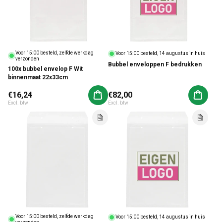
Voor 15:00 besteld, zelfde werkdag
Voor 15:00 besteld, 14 augustus in huis
verzonden
Bubbel enveloppen F bedrukken
100x bubbel envelop F Wit
binnenmaat 22x33cm
Normale prijs
€16,24
Normale prijs
€82,00
Aan winkelwagen toevoegen
Aan win
Excl. btw
Excl. btw
Voor 15:00 besteld, zelfde werkdag
Voor 15:00 besteld, 14 augustus in huis