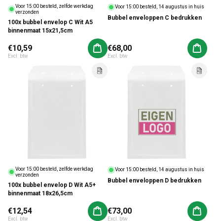
Voor 15:00 besteld, zelfde werkdag
Voor 15:00 besteld, 14 augustus in huis
verzonden
Bubbel enveloppen C bedrukken
100x bubbel envelop C Wit A5
binnenmaat 15x21,5cm
Normale prijs
€10,59
Normale prijs
€68,00
Aan winkelwagen toevoegen
Aan win
Excl. btw
Excl. btw
Voor 15:00 besteld, zelfde werkdag
Voor 15:00 besteld, 14 augustus in huis
verzonden
Bubbel enveloppen D bedrukken
100x bubbel envelop D Wit A5+
binnenmaat 18x26,5cm
Normale prijs
€12,54
Normale prijs
€73,00
Aan winkelwagen toevoegen
Aan win
Excl. btw
Excl. btw