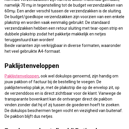
namelijk 70 mµ in tegenstelling tot de budget verzendzakken van
60mµ. Een ander verschil tussen de verzendzakken is de sluiting.
De budget/goedkope verzendzakken zijn voorzien van een enkele
plakstrip en worden vaak eenmalig gebruikt. De standaard
verzendzakken hebben een retour sluiting met tear-open strip en
dubbele plakstrip zodat het pakketje makkelijk en netjes
teruggestuurd kan worden!
Beide varianten zijn verkrijgbaar in diverse formaten, waaronder
het veel gebruikte A4-formaat.
Paklijstenveloppen
Paklijstenveloppen
, ook wel dokulops genoemd, zijn handig om
jouw pakbon of factuur bij de bestelling te voegen. De
paklijstenvelop plak je, met de plakstrip die op de envelop zit, op
de verzenddoos en is direct zichtbaar voor de klant. Vanwege de
transparante bovenkant kan de ontvanger direct de pakbon
vinden zonder dat hij of zij tussen de goederen hoeft te zoeken.
De dokulops beschermen tegen vocht en viezigheid van buitenaf.
De pakbon blijft dus netjes.