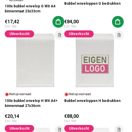
verzonden
Bubbel enveloppen G bedrukken
100x bubbel envelop G Wit A4
binnenmaat 23x33cm
Normale prijs
€17,42
Normale prijs
€84,00
Aan winkelwagen toevoegen
Aan win
Excl. btw
Excl. btw
Uitverkocht
Uitverkocht
Niet op voorraad
Niet op voorraad
100x bubbel envelop H Wit A4+
Bubbel enveloppen H bedrukken
binnenmaat 27x36cm
Normale prijs
€20,14
Normale prijs
€88,00
Excl. btw
Excl. btw
Uitverkocht
Uitverkocht