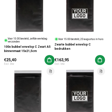
Voor 15:00 besteld, zelfde werkdag
Voor 15:00 besteld, 20 augustus in huis
verzonden
Zwarte bubbel envelop C
100x bubbel envelop C Zwart A5
bedrukken
binnenmaat 15x21,5cm
Normale prijs
€25,40
Normale prijs
€163,95
Aan winkelwagen toevoegen
Aan win
Excl. btw
Excl. btw