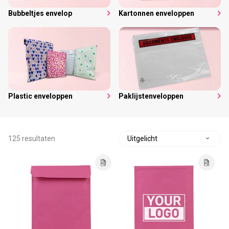
Bubbeltjes envelop
Kartonnen enveloppen
Plastic enveloppen
Paklijstenveloppen
125 resultaten
S
o