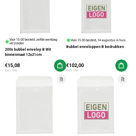
Voor 15:00 besteld, zelfde werkdag
Voor 15:00 besteld, 14 augustus in huis
verzonden
Bubbel enveloppen B bedrukken
200x bubbel envelop B Wit
binnenmaat 12x21cm
Normale prijs
€15,08
Normale prijs
€102,00
Aan winkelwagen toevoegen
Aan win
Excl. btw
Excl. btw