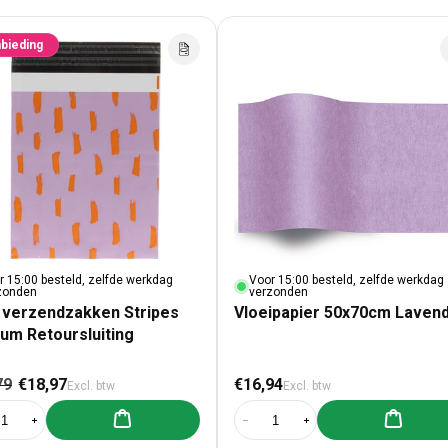
bieding
r 15:00 besteld, zelfde werkdag
Voor 15:00 besteld, zelfde werkdag
zonden
verzonden
 verzendzakken Stripes
Vloeipapier 50x70cm Lavend
um Retoursluiting
male prijs
Aanbiedingsprijs
Normale prijs
79
€18,97
€16,94
Excl. btw
Excl. btw
Aan winkelwagen toevoegen
Aan winke
al verlagen voor 100x verzendzakken Stripes Medium Retoursluiting
Aantal verhogen voor 100x verzendzakken Stripes Medium Retoursluiti
Aantal verlagen voor Vloeipapier 
Aantal verhogen voor Vl