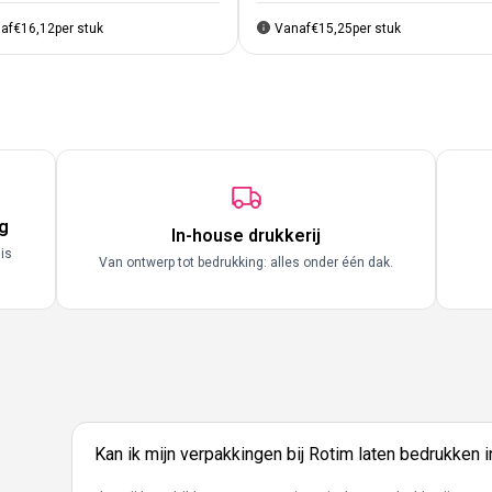
af
€16,12
per stuk
Vanaf
€15,25
per stuk
g
In-house drukkerij
 is
Van ontwerp tot bedrukking: alles onder één dak.
Kan ik mijn verpakkingen bij Rotim laten bedrukken 