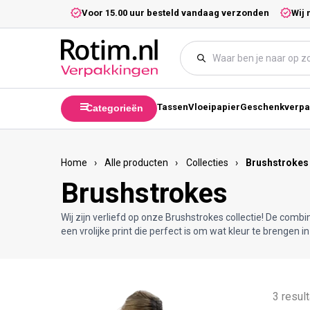
Meteen naar de content
5,- excl. btw.
Voor 15.00 uur besteld vandaag verzonden
Wij 
Tassen
Vloeipapier
Geschenkverpa
Categorieën
Home
›
Alle producten
›
Collecties
›
Brushstrokes
Brushstrokes
Wij zijn verliefd op onze Brushstrokes collectie! De combi
een vrolijke print die perfect is om wat kleur te brengen i
3 resul