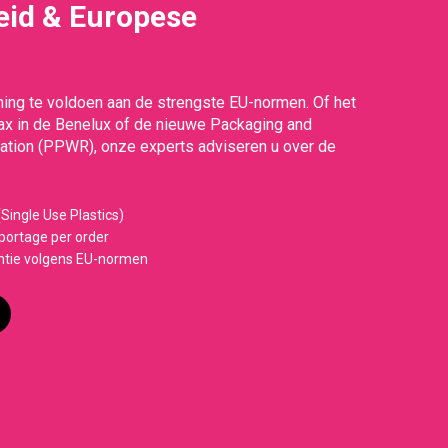
id & Europese
g
ing te voldoen aan de strengste EU-normen. Of het
Tax in de Benelux of de nieuwe Packaging and
tion (PPWR), onze experts adviseren u over de
Single Use Plastics)
ortage per order
ntie volgens EU-normen