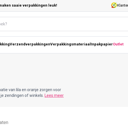
maken saaie verpakkingen leuk!
Klante
kking
Verzendverpakkingen
Verpakkingsmateriaal
Inpakpapier
Outlet
natie van lila en oranje zorgen voor
n je zendingen of winkels.
Lees meer
taten