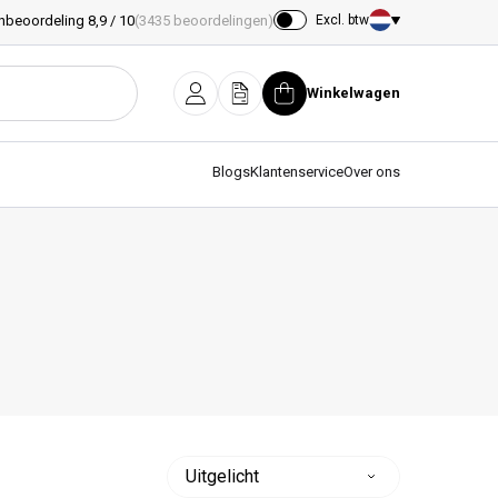
nbeoordeling 8,9 / 10
(3435 beoordelingen)
Excl. btw
Land/regio
Winkelwagen
Inloggen
Offerte
Winkelwagen
Blogs
Klantenservice
Over ons
Sorteer