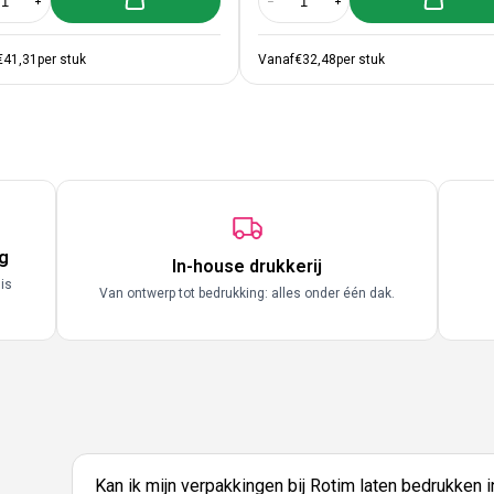
al verlagen voor Label Dispenser 150mm
Aantal verhogen voor Label Dispenser 150mm
Aantal verlagen voor Label Dispe
Aantal verhogen voor L
€41,31
per stuk
Vanaf
€32,48
per stuk
g
In-house drukkerij
 is
Van ontwerp tot bedrukking: alles onder één dak.
Kan ik mijn verpakkingen bij Rotim laten bedrukken 