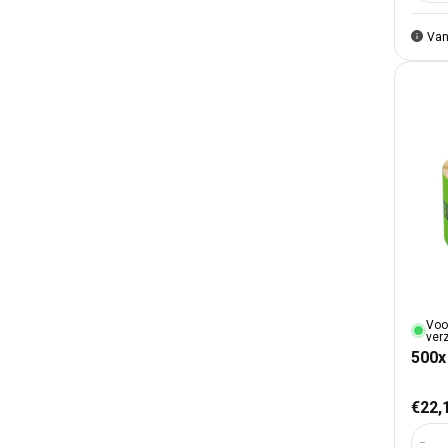
Van
Voo
ver
500x
Nor
€22,