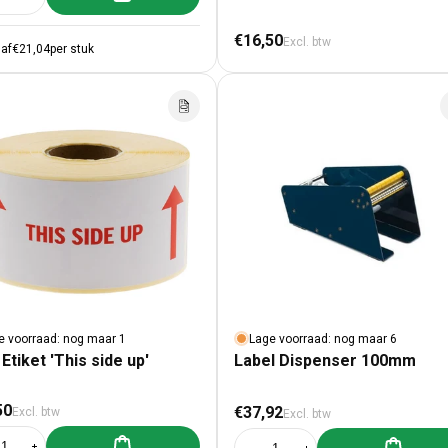
al verlagen voor 500x Etiket &#39;Afgekeurd&#39;
Aantal verhogen voor 500x Etiket &#39;Afgekeurd&#39;
Normale prijs
€16,50
Excl. btw
af
€21,04
per stuk
e voorraad: nog maar 1
Lage voorraad: nog maar 6
Etiket 'This side up'
Label Dispenser 100mm
male prijs
Normale prijs
50
€37,92
Excl. btw
Excl. btw
Aan winkelwagen toevoegen
Aan winke