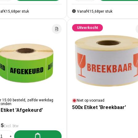
af
€15,68
per stuk
Vanaf
€15,68
per stuk
Uitverkocht
r 15:00 besteld, zelfde werkdag
Niet op voorraad
zonden
500x Etiket 'Breekbaar'
 Etiket 'Afgekeurd'
male prijs
15
Excl. btw
Aan winkelwagen toevoegen