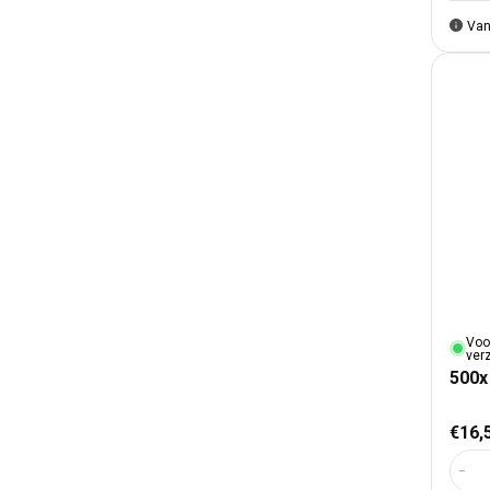
Van
Voo
ver
500x
Nor
€16,
Aant