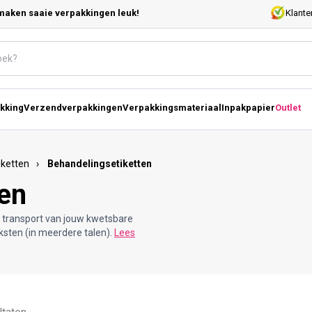
maken saaie verpakkingen leuk!
Klante
kking
Verzendverpakkingen
Verpakkingsmateriaal
Inpakpapier
Outlet
iketten
›
Behandelingsetiketten
ten
g transport van jouw kwetsbare
ksten (in meerdere talen).
Lees