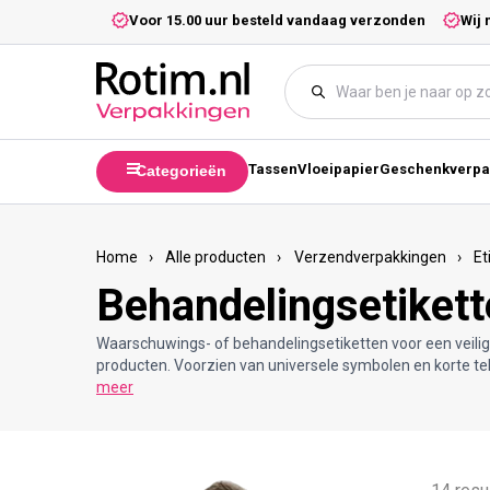
Meteen naar de content
5,- excl. btw.
Voor 15.00 uur besteld vandaag verzonden
Wij 
Tassen
Vloeipapier
Geschenkverpa
Categorieën
Home
›
Alle producten
›
Verzendverpakkingen
›
Et
Behandelingsetiket
Waarschuwings- of behandelingsetiketten voor een veili
producten. Voorzien van universele symbolen en korte te
meer