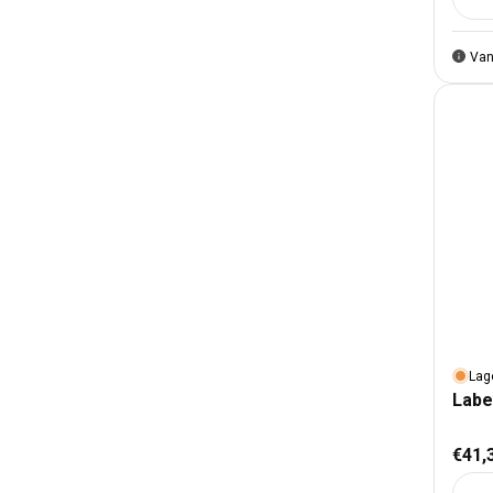
Aant
Van
Lag
Labe
Nor
€41,