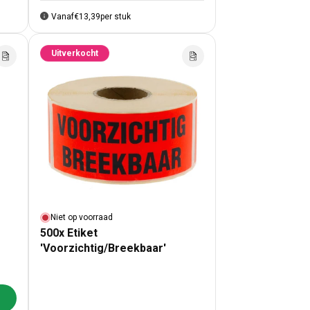
Vanaf
€13,39
per stuk
Uitverkocht
Niet op voorraad
500x Etiket
'Voorzichtig/Breekbaar'
lwagen toevoegen
jlen
x Etiket Pijlen