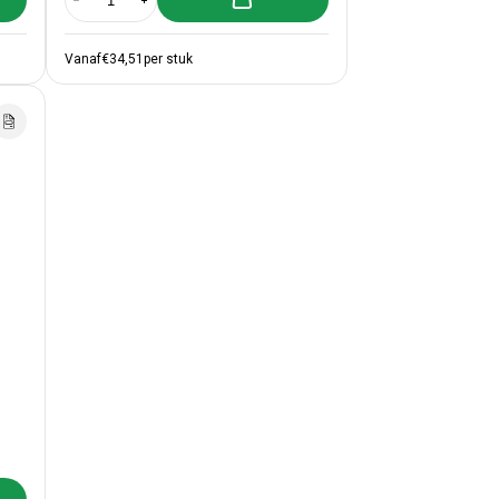
nser 100mm
abel Dispenser 100mm
Aantal verlagen voor Label Dispenser 75mm
Aantal verhogen voor Label Dispenser 75mm
Vanaf
€34,51
per stuk
lwagen toevoegen