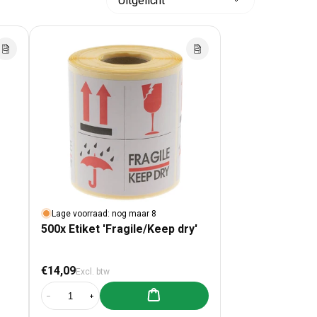
Sorteer
op:
Lage voorraad: nog maar 8
500x Etiket 'Fragile/Keep dry'
Normale prijs
€14,09
Excl. btw
Aan winkelwagen toevoegen
Aantal verlagen voor 500x Etiket &#39;Fragile/Keep dry&#39;
Aantal verhogen voor 500x Etiket &#39;Fragile/Keep d