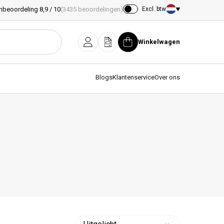
nbeoordeling 8,9 / 10
(3435 beoordelingen)
Excl. btw
Land/regio
Winkelwagen
Inloggen
Offerte
Winkelwagen
Blogs
Klantenservice
Over ons