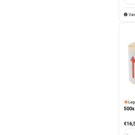
Aant
Van
Lag
500x 
Nor
€16,