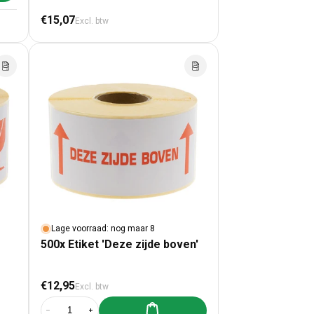
Normale prijs
€15,07
Excl. btw
Lage voorraad: nog maar 8
500x Etiket 'Deze zijde boven'
Normale prijs
€12,95
Excl. btw
Aan winkelwagen toevoegen