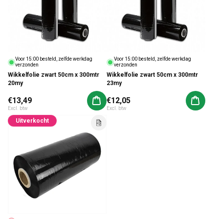
Voor 15:00 besteld, zelfde werkdag
Voor 15:00 besteld, zelfde werkdag
verzonden
verzonden
Wikkelfolie zwart 50cm x 300mtr
Wikkelfolie zwart 50cm x 300mtr
20my
23my
Normale prijs
€13,49
Normale prijs
€12,05
Aan winkelwagen toevoegen
Aan win
Excl. btw
Excl. btw
Uitverkocht