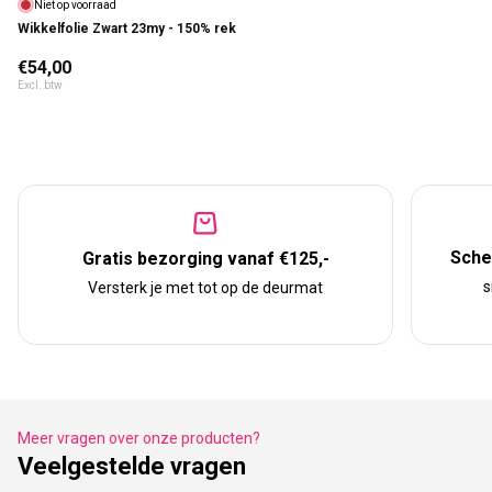
Niet op voorraad
Wikkelfolie Zwart 23my - 150% rek
Normale prijs
€54,00
Excl. btw
Scher
Gratis bezorging vanaf €125,-
s
Versterk je met tot op de deurmat
Meer vragen over onze producten?
Veelgestelde vragen