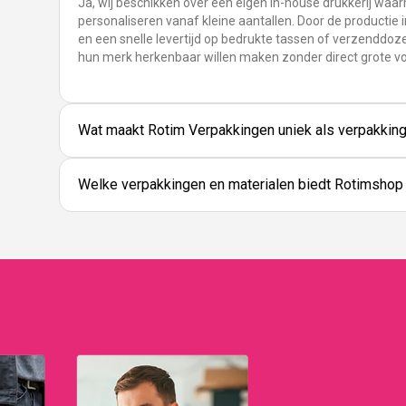
Ja, wij beschikken over een eigen in-house drukkerij waa
personaliseren vanaf kleine aantallen. Door de productie i
en een snelle levertijd op bedrukte tassen of verzenddoze
hun merk herkenbaar willen maken zonder direct grote v
Wat maakt Rotim Verpakkingen uniek als verpakking
Welke verpakkingen en materialen biedt Rotimshop