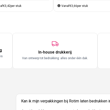
af
€3,42
per stuk
Vanaf
€3,66
per stuk
g
In-house drukkerij
 is
Van ontwerp tot bedrukking: alles onder één dak.
Kan ik mijn verpakkingen bij Rotim laten bedrukken 