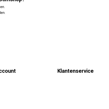
gen.
den.
account
Klantenservice