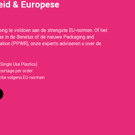
id & Europese
g
ing te voldoen aan de strengste EU-normen. Of het
Tax in de Benelux of de nieuwe Packaging and
tion (PPWR), onze experts adviseren u over de
Single Use Plastics)
ortage per order
ntie volgens EU-normen