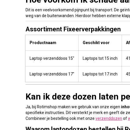
Dit is een veelvoorkomend pijnpunt bij transport. De geïn
weg van de buitenwanden. Hierdoor hebben externe klap
Assortiment Fixeerverpakkingen
Productnaam
Geschikt voor
A
Laptop verzenddoos 15"
Laptops tot 15 inch
41
Laptop verzenddoos 17"
Laptops tot 17 inch
45
Kan ik deze dozen laten p
Ja, bij Rotimshop maken we gebruik van onze eigen
inho
specifieke instructies. Dit versterkt je merk en geeft de z
Combineer je bestelling ook met onze
verzenddozen
of
Waarom laptopdozen bestellen bij 