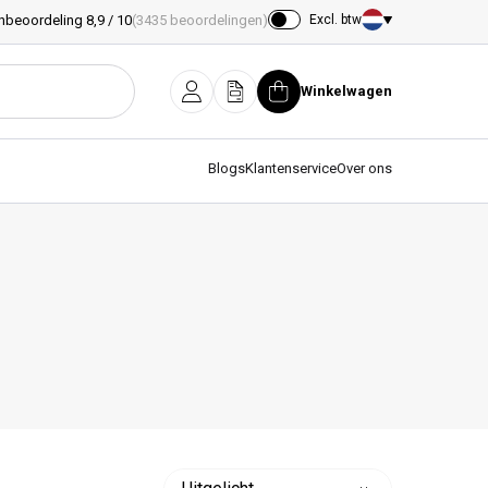
nbeoordeling 8,9 / 10
(3435 beoordelingen)
Excl. btw
Land/regio
Winkelwagen
Inloggen
Offerte
Winkelwagen
Blogs
Klantenservice
Over ons