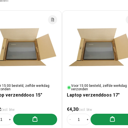
taten
r 15:00 besteld, zelfde werkdag
Voor 15:00 besteld, zelfde werkdag
zonden
verzonden
op verzenddoos 15"
Laptop verzenddoos 17"
male prijs
Normale prijs
2
€4,30
Excl. btw
Excl. btw
Aan winkelwagen toevoegen
Aan winke
al verlagen voor Laptop verzenddoos 15&quot;
Aantal verhogen voor Laptop verzenddoos 15&quot;
Aantal verlagen voor Laptop verze
Aantal verhogen voor L