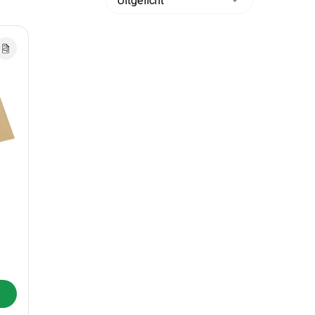
Sorteer
op:
lwagen toevoegen
nddoos 17&quot;
aptop verzenddoos 17&quot;