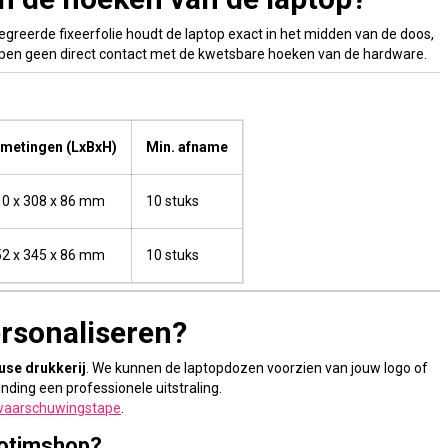
tegreerde fixeerfolie houdt de laptop exact in het midden van de doos,
pen geen direct contact met de kwetsbare hoeken van de hardware.
fmetingen (LxBxH)
Min. afname
0 x 308 x 86 mm
10 stuks
2 x 345 x 86 mm
10 stuks
ersonaliseren?
use drukkerij
. We kunnen de laptopdozen voorzien van jouw logo of
ending een professionele uitstraling.
waarschuwingstape
.
Rotimshop?