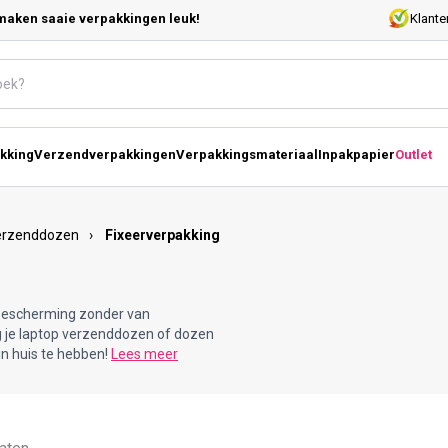
maken saaie verpakkingen leuk!
Klante
kking
Verzendverpakkingen
Verpakkingsmateriaal
Inpakpapier
Outlet
erzenddozen
›
Fixeerverpakking
 bescherming zonder van
g je laptop verzenddozen of dozen
n huis te hebben!
Lees meer