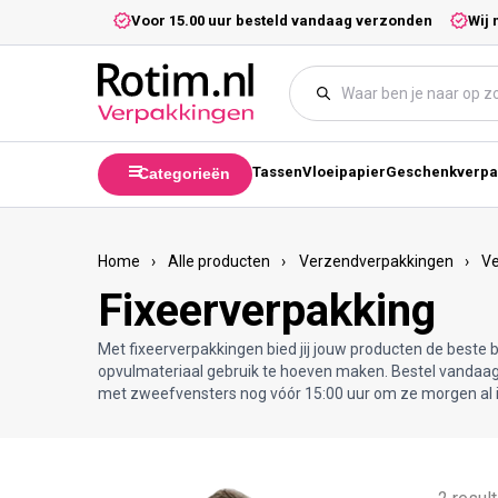
Meteen naar de content
5,- excl. btw.
Voor 15.00 uur besteld vandaag verzonden
Wij 
Tassen
Vloeipapier
Geschenkverpa
Categorieën
Home
›
Alle producten
›
Verzendverpakkingen
›
V
Fixeerverpakking
Met fixeerverpakkingen bied jij jouw producten de beste
opvulmateriaal gebruik te hoeven maken. Bestel vandaa
met zweefvensters nog vóór 15:00 uur om ze morgen al i