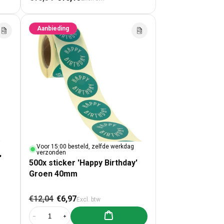
Aanbieding
Voor 15:00 besteld, zelfde werkdag
verzonden
'
500x sticker 'Happy Birthday'
Groen 40mm
Normale prijs
Aanbiedingsprijs
€12,04
€6,97
Excl. btw
Aan winkelwagen toevoegen
mm
Aantal verlagen voor 500x sticker &#39;Happy Birthday&#39; G
Aantal verhogen voor 500x sticker &#39;Happy Birth