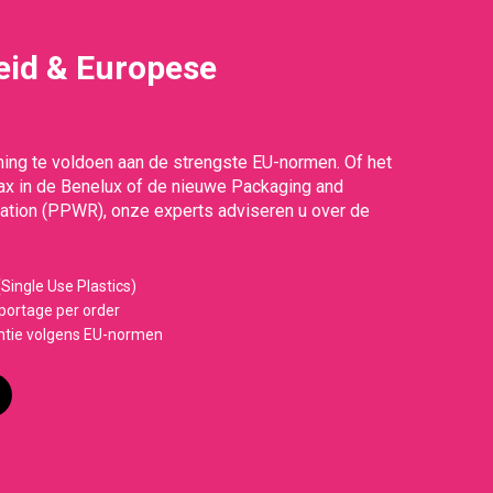
id & Europese
g
ing te voldoen aan de strengste EU-normen. Of het
Tax in de Benelux of de nieuwe Packaging and
tion (PPWR), onze experts adviseren u over de
Single Use Plastics)
ortage per order
ntie volgens EU-normen