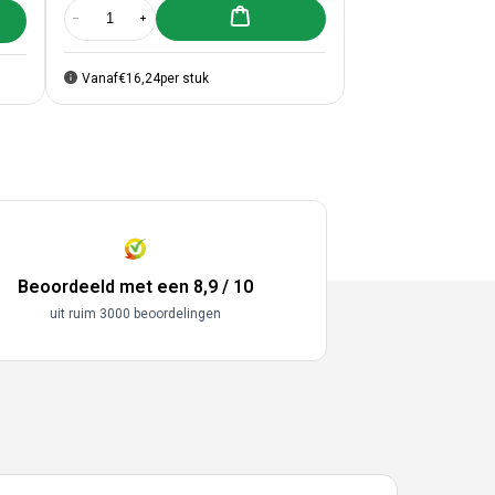
Aan winkelwagen toevoegen
lwagen toevoegen
Aantal verlagen voor 25x Cadeauzakken Zwart Mat Large
Aantal verhogen voor 25x Cadeauzakken Zwart Mat La
r &#39;Happy Birthday&#39; Blauw 40mm
00x sticker &#39;Happy Birthday&#39; Blauw 40mm
Vanaf
€16,24
per stuk
Beoordeeld met een 8,9 / 10
uit ruim 3000 beoordelingen