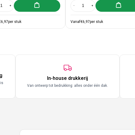
Aan winkelwagen toevoegen
Aan winke
al verlagen voor 500x sticker &#39;Bliksem&#39; Groen 40mm
Aantal verhogen voor 500x sticker &#39;Bliksem&#39; Groen 40mm
Aantal verlagen voor 500x sticke
Aantal verhogen voor 5
€6,97
per stuk
Vanaf
€6,97
per stuk
g
In-house drukkerij
 is
Van ontwerp tot bedrukking: alles onder één dak.