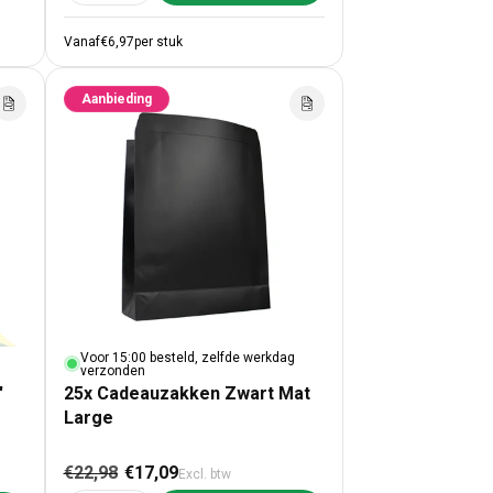
ijs
Vanaf
€6,97
per stuk
Aanbieding
Voor 15:00 besteld, zelfde werkdag
verzonden
'
25x Cadeauzakken Zwart Mat
Large
Normale prijs
Aanbiedingsprijs
ijs
€22,98
€17,09
Excl. btw