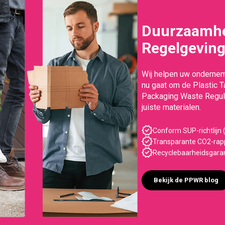
Duurzaamhe
Regelgevin
Wij helpen uw ondernem
nu gaat om de Plastic 
Packaging Waste Regula
juiste materialen.
Conform SUP-richtlijn (
Transparante CO2-rapp
Recyclebaarheidsgara
Bekijk de PPWR blog