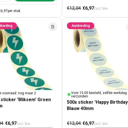
Normale prijs
Aanbiedingspr
€12,04
€6,97
Excl. btw
€6,97
per stuk
bieding
Aanbieding
Voor 15:00 besteld, zelfde werkdag
e voorraad: nog maar 2
verzonden
 sticker 'Bliksem' Groen
500x sticker 'Happy Birthday
m
Blauw 40mm
male prijs
Aanbiedingsprijs
Normale prijs
Aanbiedingspr
04
€6,97
€12,04
€6,97
Excl. btw
Excl. btw