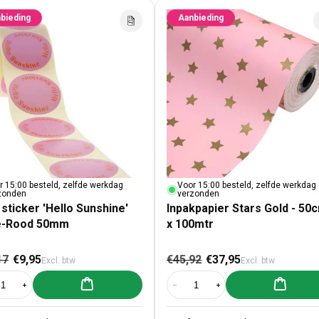
bieding
Aanbieding
r 15:00 besteld, zelfde werkdag
Voor 15:00 besteld, zelfde werkdag
zonden
verzonden
 sticker 'Hello Sunshine'
Inpakpapier Stars Gold - 50
e-Rood 50mm
x 100mtr
male prijs
Aanbiedingsprijs
Normale prijs
Aanbiedingspr
17
€9,95
€45,92
€37,95
Excl. btw
Excl. btw
Aan winkelwagen toevoegen
Aan winke
al verlagen voor 500x sticker &#39;Hello Sunshine&#39; Roze-Rood 50mm
Aantal verhogen voor 500x sticker &#39;Hello Sunshine&#39; Roze-R
Aantal verlagen voor Inpakpapier 
Aantal verhogen voor In