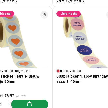
€9,95
per stuk
Vanaf
€37,95
per stuk
bieding
Uitverkocht
e voorraad: nog maar 2
Niet op voorraad
sticker 'Hartje' Blauw-
500x sticker 'Happy Birthday
je 30mm
assorti 40mm
male prijs
Aanbiedingsprijs
04
€6,97
Excl. btw
Aan winkelwagen toevoegen
al verlagen voor 500x sticker &#39;Hartje&#39; Blauw-Oranje 30mm
Aantal verhogen voor 500x sticker &#39;Hartje&#39; Blauw-Oranje 30