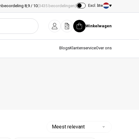
nbeoordeling 8,9 / 10
(3435 beoordelingen)
Excl. btw
Land/regio
Winkelwagen
Inloggen
Offerte
Winkelwagen
Blogs
Klantenservice
Over ons
Sorteer