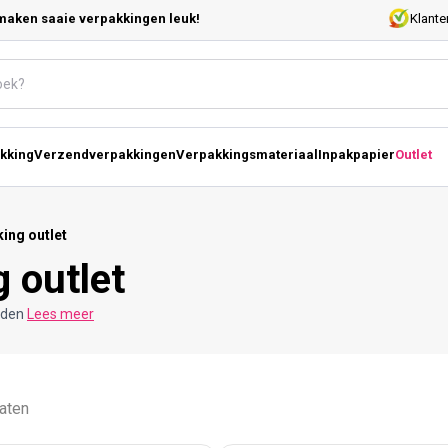
maken saaie verpakkingen leuk!
Klante
kking
Verzendverpakkingen
Verpakkingsmateriaal
Inpakpapier
Outlet
ing outlet
 outlet
orden
Lees meer
taten