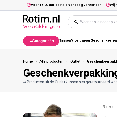
Meteen naar de content
5,- excl. btw.
Voor 15.00 uur besteld vandaag verzonden
Wij 
Tassen
Vloeipapier
Geschenkverpa
Categorieën
Home
›
Alle producten
›
Outlet
›
Geschenkverpakk
Geschenkverpakking
⇒ Producten uit de Outlet kunnen niet geretourneerd w
9 resul