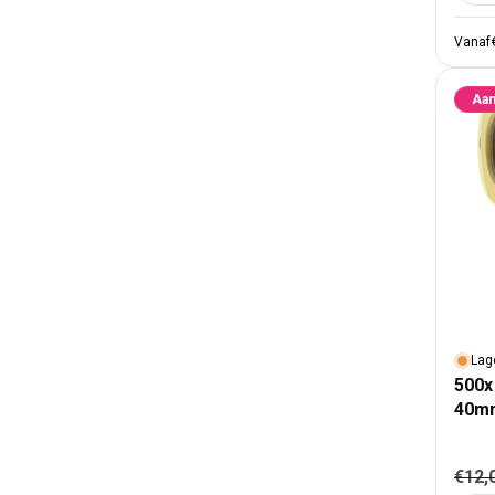
Vanaf
Aan
Lag
500x
40m
Nor
€12,