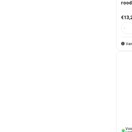
rood
Nor
€13,
Aant
Van
Voo