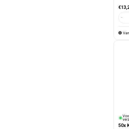
Nor
€13,
Aant
Van
Voo
ver
50x 