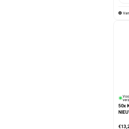
Van
Voo
ver
50x 
NIEU
Nor
€13,