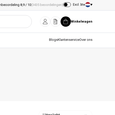
nbeoordeling 8,9 / 10
(3435 beoordelingen)
Excl. btw
Land/regio
Winkelwagen
Inloggen
Offerte
Winkelwagen
Blogs
Klantenservice
Over ons