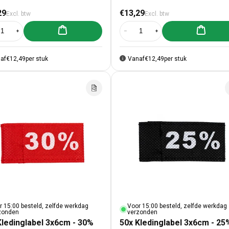
male prijs
Normale prijs
29
€13,29
Excl. btw
Excl. btw
Aan winkelwagen toevoegen
Aan winke
al verlagen voor 50x Kledinglabel 3x6cm - 40% zwart
Aantal verhogen voor 50x Kledinglabel 3x6cm - 40% zwart
Aantal verlagen voor 50x Kledingl
Aantal verhogen voor 50
af
€12,49
per stuk
Vanaf
€12,49
per stuk
r 15:00 besteld, zelfde werkdag
Voor 15:00 besteld, zelfde werkdag
zonden
verzonden
Kledinglabel 3x6cm - 30%
50x Kledinglabel 3x6cm - 25