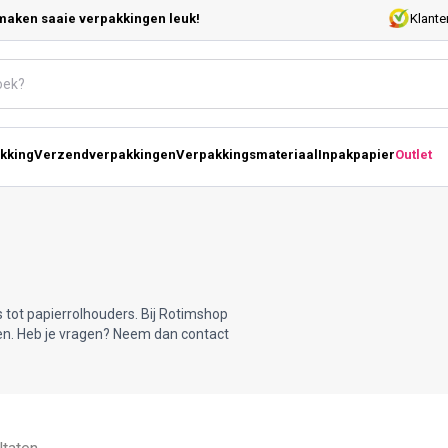
maken saaie verpakkingen leuk!
Klante
kking
Verzendverpakkingen
Verpakkingsmateriaal
Inpakpapier
Outlet
s tot papierrolhouders. Bij Rotimshop
den. Heb je vragen? Neem dan contact