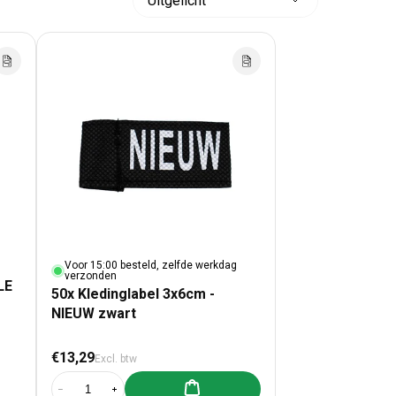
Sorteer
op:
Voor 15:00 besteld, zelfde werkdag
verzonden
LE
50x Kledinglabel 3x6cm -
NIEUW zwart
Normale prijs
€13,29
Excl. btw
Aan winkelwagen toevoegen
Aantal verlagen voor 50x Kledinglabel 3x6cm - NIEUW zwart
Aantal verhogen voor 50x Kledinglabel 3x6cm - NIEUW