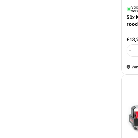
Voo
ver
50x 
rood
Nor
€13,
Aant
Van