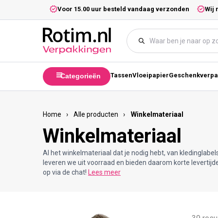
Meteen naar de content
5,- excl. btw.
Voor 15.00 uur besteld vandaag verzonden
Wij 
Tassen
Vloeipapier
Geschenkverpa
Categorieën
Home
›
Alle producten
›
Winkelmateriaal
Winkelmateriaal
Al het winkelmateriaal dat je nodig hebt, van kledinglabel
leveren we uit voorraad en bieden daarom korte levertij
op via de chat!
Lees meer