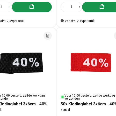
Aan winkelwagen toevoegen
Aan winke
al verlagen voor 50x Kledinglabel 3x6cm - NIEUW rood
Aantal verhogen voor 50x Kledinglabel 3x6cm - NIEUW rood
Aantal verlagen voor 50x Kledingl
Aantal verhogen voor 50
af
€12,49
per stuk
Vanaf
€12,49
per stuk
r 15:00 besteld, zelfde werkdag
Voor 15:00 besteld, zelfde werkdag
zonden
verzonden
Kledinglabel 3x6cm - 40%
50x Kledinglabel 3x6cm - 40
t
rood