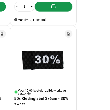
lwagen toevoegen
Aan winkelwagen toevoegen
abel 3x6cm - 50% zwart
x Kledinglabel 3x6cm - 50% zwart
Aantal verlagen voor 50x Kledinglabel 3x6cm - 50% rood
Aantal verhogen voor 50x Kledinglabel 3x6cm - 50% ro
Vanaf
€12,49
per stuk
Voor 15:00 besteld, zelfde werkdag
verzonden
%
50x Kledinglabel 3x6cm - 30%
zwart