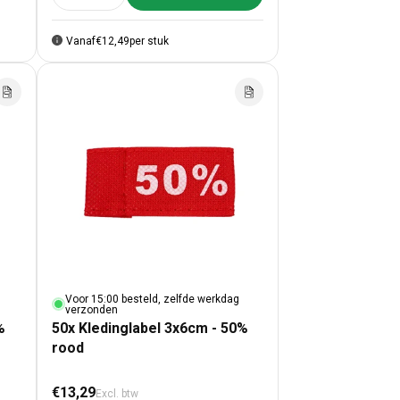
Vanaf
€12,49
per stuk
Voor 15:00 besteld, zelfde werkdag
verzonden
%
50x Kledinglabel 3x6cm - 50%
rood
Normale prijs
€13,29
Excl. btw