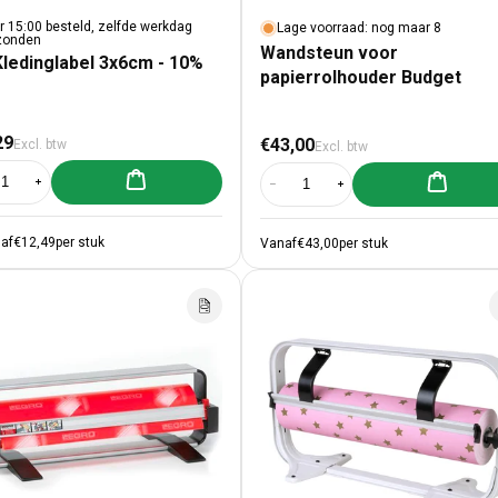
r 15:00 besteld, zelfde werkdag
Lage voorraad: nog maar 8
zonden
Wandsteun voor
Kledinglabel 3x6cm - 10%
papierrolhouder Budget
male prijs
Normale prijs
29
€43,00
Excl. btw
Excl. btw
Aan winkelwagen toevoegen
Aan winke
al verlagen voor 50x Kledinglabel 3x6cm - 10% rood
Aantal verhogen voor 50x Kledinglabel 3x6cm - 10% rood
Aantal verlagen voor Wandsteun vo
Aantal verhogen voor Wa
af
€12,49
per stuk
Vanaf
€43,00
per stuk