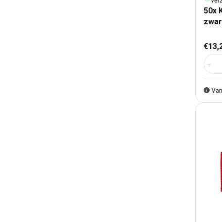
ver
50x 
zwar
Nor
€13,
Aant
Van