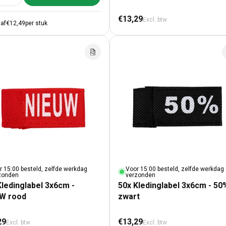
Normale prijs
€13,29
Excl. btw
af
€12,49
per stuk
r 15:00 besteld, zelfde werkdag
Voor 15:00 besteld, zelfde werkdag
zonden
verzonden
Kledinglabel 3x6cm -
50x Kledinglabel 3x6cm - 50
W rood
zwart
male prijs
Normale prijs
29
€13,29
Excl. btw
Excl. btw