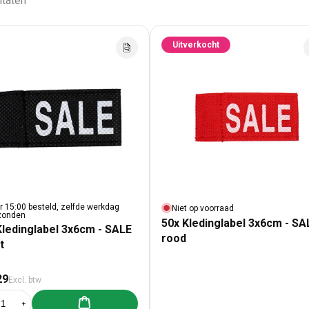
ltaten
Uitverkocht
r 15:00 besteld, zelfde werkdag
Niet op voorraad
zonden
50x Kledinglabel 3x6cm - SA
Kledinglabel 3x6cm - SALE
rood
t
male prijs
29
Excl. btw
Aan winkelwagen toevoegen
al verlagen voor 50x Kledinglabel 3x6cm - SALE zwart
Aantal verhogen voor 50x Kledinglabel 3x6cm - SALE zwart