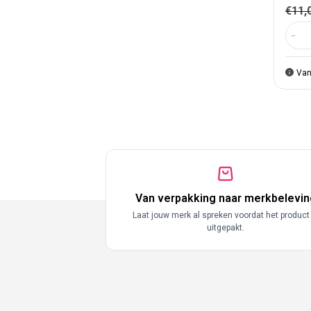
Nor
€11,
Aant
Van
Van verpakking naar merkbelevin
Laat jouw merk al spreken voordat het product
uitgepakt.