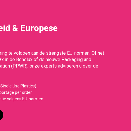
id & Europese
g
ing te voldoen aan de strengste EU-normen. Of het
Tax in de Benelux of de nieuwe Packaging and
tion (PPWR), onze experts adviseren u over de
Single Use Plastics)
ortage per order
ntie volgens EU-normen