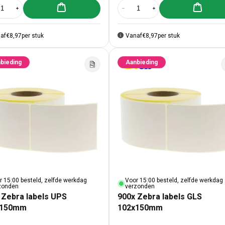
Aan winkelwagen toevoegen
Aan winke
al verlagen voor 900x Zebra labels 100x150mm Kern 76mm
Aantal verhogen voor 900x Zebra labels 100x150mm Kern 76mm
Aantal verlagen voor 900x Zebra 
Aantal verhogen voor 9
af
€8,97
per stuk
Vanaf
€8,97
per stuk
bieding
Aanbieding
r 15:00 besteld, zelfde werkdag
Voor 15:00 besteld, zelfde werkdag
zonden
verzonden
 Zebra labels UPS
900x Zebra labels GLS
x150mm
102x150mm