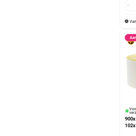
Aant
Van
Aan
Voo
ver
900x
102