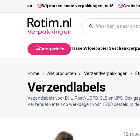
Meteen naar de content
andaag verzonden
Wij maken saaie verpakkingen leuk!
Gratis b
Tassen
Vloeipapier
Geschenkverpa
Categorieën
Home
›
Alle producten
›
Verzendverpakkingen
›
Et
Verzendlabels
Vezendlabels voor DHL, PostNL DPD, GLS en UPS. Ook gesc
Verzendetiketten op werkdagen vóór 15:00 besteld, is d
12 resu