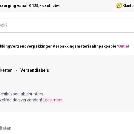
ezorging vanaf € 125,- excl. btw.
Klante
kking
Verzendverpakkingen
Verpakkingsmateriaal
Inpakpapier
Outlet
iketten
›
Verzendlabels
hikt voor labelprinters.
ezelfde dag verzonden!
Lees meer
ltaten