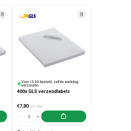
op:
Voor 15:00 besteld, zelfde werkdag
verzonden
400x GLS verzendlabels
Normale prijs
€7,80
Excl. btw
lwagen toevoegen
Aan winkelwagen toevoegen
rzendlabels
00x DPD verzendlabels
Aantal verlagen voor 400x GLS verzendlabels
Aantal verhogen voor 400x GLS verzendlabels