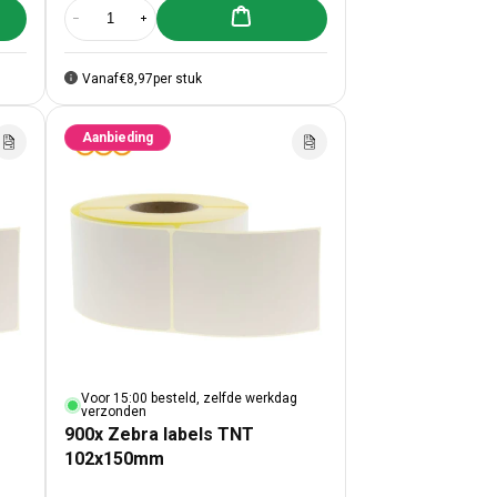
lwagen toevoegen
Aan winkelwagen toevoegen
labels PostNL 102x150mm
00x Zebra labels PostNL 102x150mm
Aantal verlagen voor 900x Zebra labels DPD 102x150mm
Aantal verhogen voor 900x Zebra labels DPD 102x15
Vanaf
€8,97
per stuk
Aanbieding
Voor 15:00 besteld, zelfde werkdag
verzonden
900x Zebra labels TNT
102x150mm