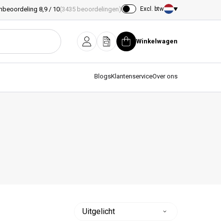
nbeoordeling 8,9 / 10
(3435 beoordelingen)
Excl. btw
Land/regio
Winkelwagen
Inloggen
Offerte
Winkelwagen
Blogs
Klantenservice
Over ons
Sorteer