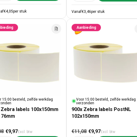
af
€4,05
per stuk
Vanaf
€3,46
per stuk
bieding
Aanbieding
r 15:00 besteld, zelfde werkdag
Voor 15:00 besteld, zelfde werkdag
zonden
verzonden
 Zebra labels 100x150mm
900x Zebra labels PostNL
n 76mm
102x150mm
male prijs
Aanbiedingsprijs
Normale prijs
Aanbiedingspr
08
€9,97
€11,08
€9,97
Excl. btw
Excl. btw