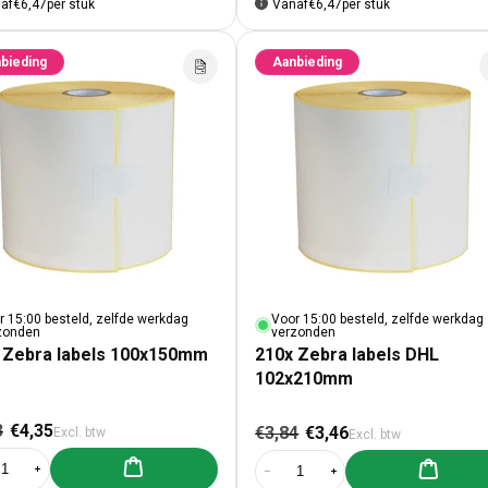
af
€6,47
per stuk
Vanaf
€6,47
per stuk
bieding
Aanbieding
r 15:00 besteld, zelfde werkdag
Voor 15:00 besteld, zelfde werkdag
zonden
verzonden
 Zebra labels 100x150mm
210x Zebra labels DHL
102x210mm
male prijs
Aanbiedingsprijs
Normale prijs
Aanbiedingspri
3
€4,35
€3,84
€3,46
Excl. btw
Excl. btw
Aan winkelwagen toevoegen
Aan winke
al verlagen voor 300x Zebra labels 100x150mm
Aantal verhogen voor 300x Zebra labels 100x150mm
Aantal verlagen voor 210x Zebra 
Aantal verhogen voor 2