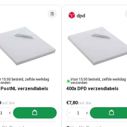
r 15:00 besteld, zelfde werkdag
Voor 15:00 besteld, zelfde werkdag
zonden
verzonden
 PostNL verzendlabels
400x DPD verzendlabels
male prijs
Normale prijs
0
€7,80
Excl. btw
Excl. btw
Aan winkelwagen toevoegen
Aan winke
al verlagen voor 400x PostNL verzendlabels
Aantal verhogen voor 400x PostNL verzendlabels
Aantal verlagen voor 400x DPD ve
Aantal verhogen voor 4