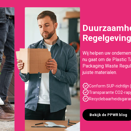
Duurzaamhe
Regelgevin
Wij helpen uw ondernem
nu gaat om de Plastic 
Packaging Waste Regula
juiste materialen.
Conform SUP-richtlijn (
Transparante CO2-rapp
Recyclebaarheidsgara
Bekijk de PPWR blog