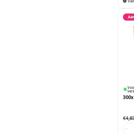
Van
Aan
Voo
ver
300x
Nor
€4,8
Aant