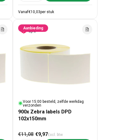
Vanaf
€10,03
per stuk
Aanbieding
Voor 15:00 besteld, zelfde werkdag
verzonden
900x Zebra labels DPD
102x150mm
ijs
Normale prijs
Aanbiedingsprijs
€11,08
€9,97
Excl. btw