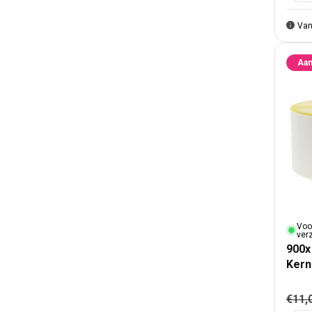
Van
Aan
Voo
ver
900x
Ker
Nor
€11,