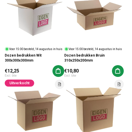
Voor 15:00 besteld, 14 augustus in huis
Voor 15:00 besteld, 14 augustus in huis
Dozen bedrukken Wit
Dozen bedrukken Bruin
300x300x300mm
310x250x200mm
Normale prijs
€12,25
Normale prijs
€10,80
Aan winkelwagen toevoegen
Aan win
Excl. btw
Excl. btw
Uitverkocht