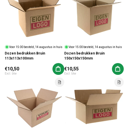
Voor 15:00 besteld, 14 augustus in huis
Voor 15:00 besteld, 14 augustus in huis
Dozen bedrukken Bruin
Dozen bedrukken Bruin
113x113x100mm
150x150x150mm
Normale prijs
€10,50
Normale prijs
€10,55
Aan winkelwagen toevoegen
Aan win
Excl. btw
Excl. btw