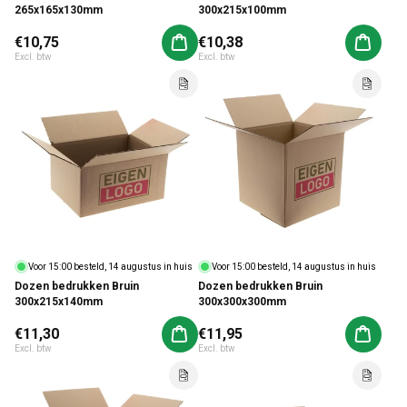
265x165x130mm
300x215x100mm
Normale prijs
€10,75
Normale prijs
€10,38
Aan winkelwagen toevoegen
Aan win
Excl. btw
Excl. btw
Voor 15:00 besteld, 14 augustus in huis
Voor 15:00 besteld, 14 augustus in huis
Dozen bedrukken Bruin
Dozen bedrukken Bruin
300x215x140mm
300x300x300mm
Normale prijs
€11,30
Normale prijs
€11,95
Aan winkelwagen toevoegen
Aan win
Excl. btw
Excl. btw