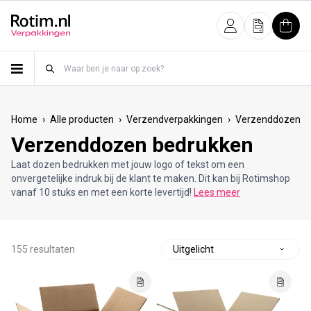
Meteen naar de content
Inloggen
Offerte
Wink
›
›
›
›
Home
Alle producten
Verzendverpakkingen
Verzenddozen
Verzenddozen bedrukken
Laat dozen bedrukken met jouw logo of tekst om een
onvergetelijke indruk bij de klant te maken. Dit kan bij Rotimshop
vanaf 10 stuks en met een korte levertijd!
Lees meer
155 resultaten
S
o