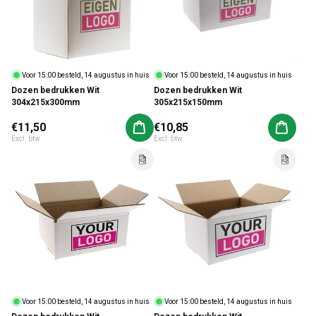
Voor 15:00 besteld, 14 augustus in huis
Voor 15:00 besteld, 14 augustus in huis
Dozen bedrukken Wit
Dozen bedrukken Wit
304x215x300mm
305x215x150mm
Normale prijs
€11,50
Normale prijs
€10,85
Aan winkelwagen toevoegen
Aan win
Excl. btw
Excl. btw
Voor 15:00 besteld, 14 augustus in huis
Voor 15:00 besteld, 14 augustus in huis