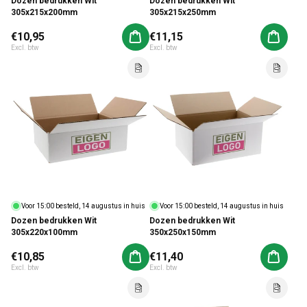
Dozen bedrukken Wit
Dozen bedrukken Wit
305x215x200mm
305x215x250mm
Normale prijs
€10,95
Normale prijs
€11,15
Aan winkelwagen toevoegen
Aan win
Excl. btw
Excl. btw
Voor 15:00 besteld, 14 augustus in huis
Voor 15:00 besteld, 14 augustus in huis
Dozen bedrukken Wit
Dozen bedrukken Wit
305x220x100mm
350x250x150mm
Normale prijs
€10,85
Normale prijs
€11,40
Aan winkelwagen toevoegen
Aan win
Excl. btw
Excl. btw