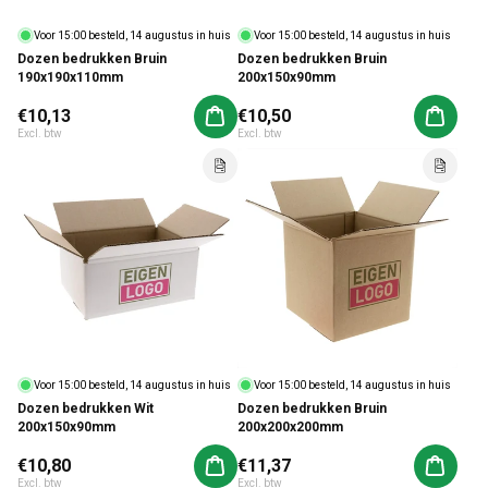
Voor 15:00 besteld, 14 augustus in huis
Voor 15:00 besteld, 14 augustus in huis
Dozen bedrukken Bruin
Dozen bedrukken Bruin
190x190x110mm
200x150x90mm
Normale prijs
€10,13
Normale prijs
€10,50
Aan winkelwagen toevoegen
Aan win
Excl. btw
Excl. btw
Voor 15:00 besteld, 14 augustus in huis
Voor 15:00 besteld, 14 augustus in huis
Dozen bedrukken Wit
Dozen bedrukken Bruin
200x150x90mm
200x200x200mm
Normale prijs
€10,80
Normale prijs
€11,37
Aan winkelwagen toevoegen
Aan win
Excl. btw
Excl. btw