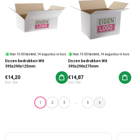
Voor 15:00 besteld, 14 augustus in huis
Voor 15:00 besteld, 14 augustus in huis
Dozen bedrukken Wit
Dozen bedrukken Wit
395x290x125mm
395x290x275mm
Normale prijs
€14,20
Normale prijs
€14,87
Aan winkelwagen toevoegen
Aan win
Excl. btw
Excl. btw
1
2
3
…
6