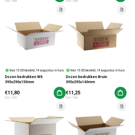
Excl. btw
Excl. btw
Voor 15:00 besteld, 14 augustus in huis
Voor 15:00 besteld, 14 augustus in huis
Dozen bedrukken Wit
Dozen bedrukken Bruin
395x290x150mm
395x295x140mm
Normale prijs
€11,80
Normale prijs
€11,25
Aan winkelwagen toevoegen
Aan win
Excl. btw
Excl. btw