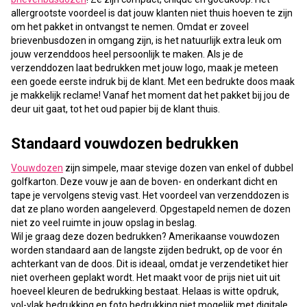
allergrootste voordeel is dat jouw klanten niet thuis hoeven te zijn
om het pakket in ontvangst te nemen. Omdat er zoveel
brievenbusdozen in omgang zijn, is het natuurlijk extra leuk om
jouw verzenddoos heel persoonlijk te maken. Als je de
verzenddozen laat bedrukken met jouw logo, maak je meteen
een goede eerste indruk bij de klant. Met een bedrukte doos maak
je makkelijk reclame! Vanaf het moment dat het pakket bij jou de
deur uit gaat, tot het oud papier bij de klant thuis.
Standaard vouwdozen bedrukken
Vouwdozen
zijn simpele, maar stevige dozen van enkel of dubbel
golfkarton. Deze vouw je aan de boven- en onderkant dicht en
tape je vervolgens stevig vast. Het voordeel van verzenddozen is
dat ze plano worden aangeleverd. Opgestapeld nemen de dozen
niet zo veel ruimte in jouw opslag in beslag.
Wil je graag deze dozen bedrukken? Amerikaanse vouwdozen
worden standaard aan de langste zijden bedrukt, op de voor én
achterkant van de doos. Dit is ideaal, omdat je verzendetiket hier
niet overheen geplakt wordt. Het maakt voor de prijs niet uit uit
hoeveel kleuren de bedrukking bestaat. Helaas is witte opdruk,
vol-vlak bedrukking en foto bedrukking niet mogelijk met digitale