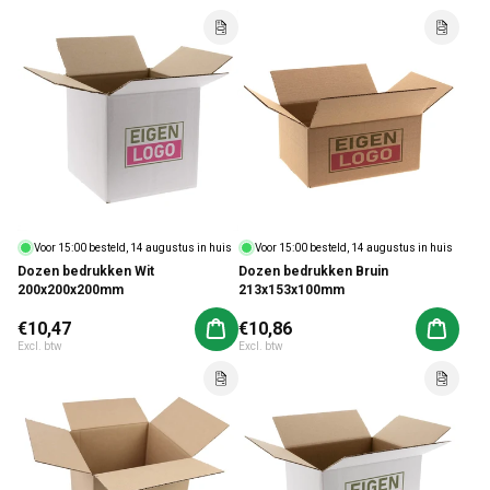
Voor 15:00 besteld, 14 augustus in huis
Voor 15:00 besteld, 14 augustus in huis
Dozen bedrukken Bruin
Dozen bedrukken Wit
213x153x100mm
200x200x200mm
Normale prijs
€10,47
Normale prijs
€10,86
Aan winkelwagen toevoegen
Aan win
Excl. btw
Excl. btw