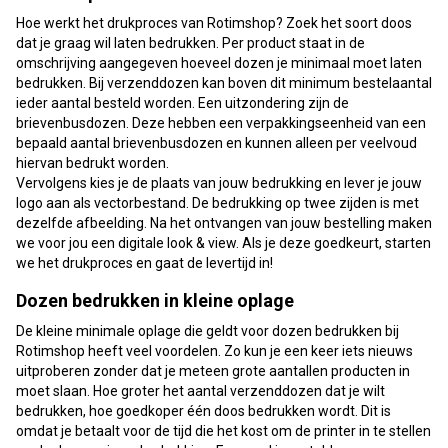
Hoe werkt het drukproces van Rotimshop? Zoek het soort doos
dat je graag wil laten bedrukken. Per product staat in de
omschrijving aangegeven hoeveel dozen je minimaal moet laten
bedrukken. Bij verzenddozen kan boven dit minimum bestelaantal
ieder aantal besteld worden. Een uitzondering zijn de
brievenbusdozen. Deze hebben een verpakkingseenheid van een
bepaald aantal brievenbusdozen en kunnen alleen per veelvoud
hiervan bedrukt worden.
Vervolgens kies je de plaats van jouw bedrukking en lever je jouw
logo aan als vectorbestand. De bedrukking op twee zijden is met
dezelfde afbeelding. Na het ontvangen van jouw bestelling maken
we voor jou een digitale look & view. Als je deze goedkeurt, starten
we het drukproces en gaat de levertijd in!
Dozen bedrukken in kleine oplage
De kleine minimale oplage die geldt voor dozen bedrukken bij
Rotimshop heeft veel voordelen. Zo kun je een keer iets nieuws
uitproberen zonder dat je meteen grote aantallen producten in
moet slaan. Hoe groter het aantal verzenddozen dat je wilt
bedrukken, hoe goedkoper één doos bedrukken wordt. Dit is
omdat je betaalt voor de tijd die het kost om de printer in te stellen