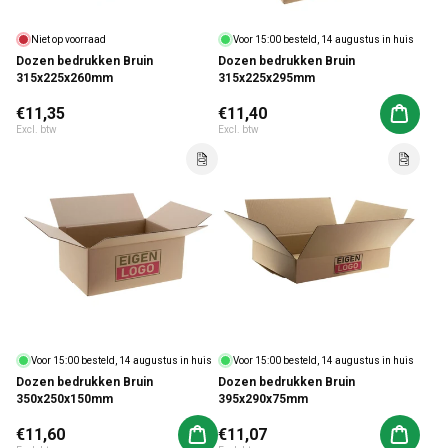
Niet op voorraad
Voor 15:00 besteld, 14 augustus in huis
Dozen bedrukken Bruin
Dozen bedrukken Bruin
315x225x260mm
315x225x295mm
Normale prijs
€11,35
Normale prijs
€11,40
Aan win
Excl. btw
Excl. btw
Voor 15:00 besteld, 14 augustus in huis
Voor 15:00 besteld, 14 augustus in huis
Dozen bedrukken Bruin
Dozen bedrukken Bruin
350x250x150mm
395x290x75mm
Normale prijs
€11,60
Normale prijs
€11,07
Aan winkelwagen toevoegen
Aan win