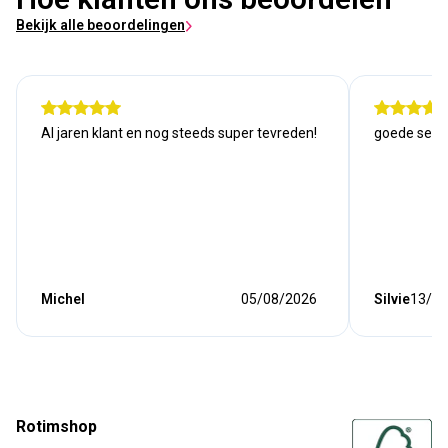
Bekijk alle beoordelingen
Al jaren klant en nog steeds super tevreden!
goede serv
Michel
05/08/2026
Silvie
13/07
Rotimshop