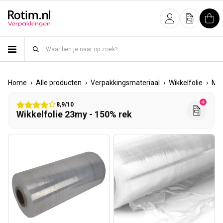
Meteen naar de content
Inloggen
Offerte
Win
›
›
›
›
Home
Alle producten
Verpakkingsmateriaal
Wikkelfolie
Mac
8,9/10
Wikkelfolie 23my - 150% rek