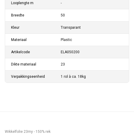
Looplengte m
-
Breedte
50
Kleur
Transparant
Materiaal
Plastic
Artikelcode
ELA050200
Dikte materiaal
23
Verpakkingseenheid
1 rol à ca. 18kg
Wikkelfolie 23my - 150% rek