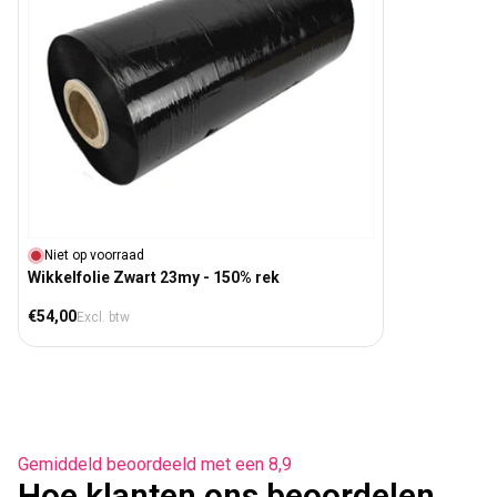
Niet op voorraad
Wikkelfolie Zwart 23my - 150% rek
Normale prijs
€54,00
Excl. btw
Gemiddeld beoordeeld met een 8,9
Hoe klanten ons beoordelen