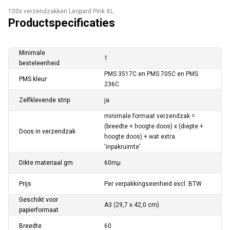
100x verzendzakken Leopard Pink XL
Productspecificaties
Minimale
1
besteleenheid
PMS 3517C en PMS 705C en PMS
PMS kleur
236C
Zelfklevende strip
ja
minimale formaat verzendzak =
(breedte + hoogte doos) x (diepte +
Doos in verzendzak
hoogte doos) + wat extra
'inpakruimte'
Dikte materiaal gm
60mµ
Prijs
Per verpakkingseenheid excl. BTW
Geschikt voor
A3 (29,7 x 42,0 cm)
papierformaat
Breedte
60