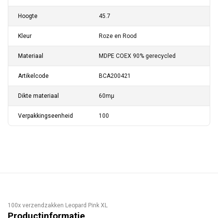
Hoogte
45.7
Kleur
Roze en Rood
Materiaal
MDPE COEX 90% gerecycled
Artikelcode
BCA200421
Dikte materiaal
60mµ
Verpakkingseenheid
100
100x verzendzakken Leopard Pink XL
Productinformatie