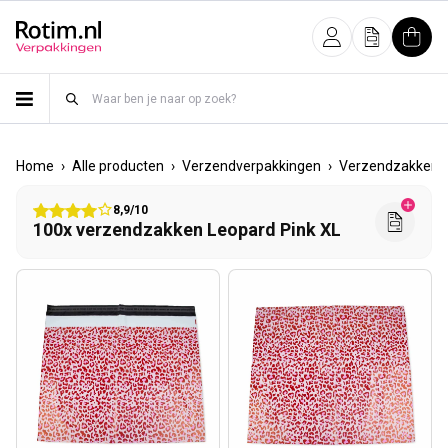
Meteen naar de content
Inloggen
Offerte
Wink
›
›
›
Home
Alle producten
Verzendverpakkingen
Verzendzakken
8,9/10
100x verzendzakken Leopard Pink XL