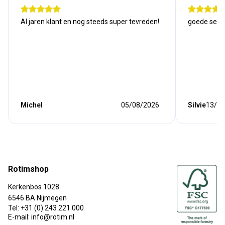
Al jaren klant en nog steeds super tevreden!
goede serv
Michel
05/08/2026
Silvie
13/07
Rotimshop
Kerkenbos 1028
6546 BA Nijmegen
Tel: +31 (0) 243 221 000
E-mail: info@rotim.nl