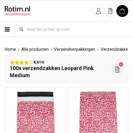
Meteen naar de content
Inloggen
Offerte
Wink
›
›
›
Home
Alle producten
Verzendverpakkingen
Verzendzakken
8,9/10
100x verzendzakken Leopard Pink
Medium