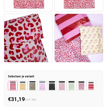
Selecteer je variant:
€31,19
Normale prijs
Excl. btw