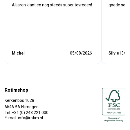
Al jaren klant en nog steeds super tevreden!
goede serv
Michel
05/08/2026
Silvie
13/07
Rotimshop
Kerkenbos 1028
6546 BA Nijmegen
Tel: +31 (0) 243 221 000
E-mail: info@rotim.nl