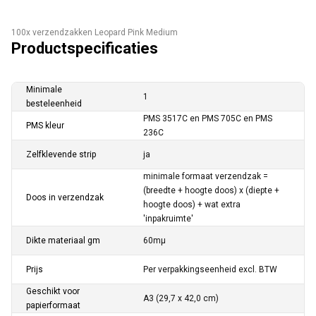
100x verzendzakken Leopard Pink Medium
Productspecificaties
Minimale
1
besteleenheid
PMS 3517C en PMS 705C en PMS
PMS kleur
236C
Zelfklevende strip
ja
minimale formaat verzendzak =
(breedte + hoogte doos) x (diepte +
Doos in verzendzak
hoogte doos) + wat extra
'inpakruimte'
Dikte materiaal gm
60mµ
Prijs
Per verpakkingseenheid excl. BTW
Geschikt voor
A3 (29,7 x 42,0 cm)
papierformaat