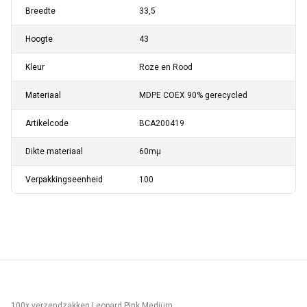
Breedte
33,5
Hoogte
43
Kleur
Roze en Rood
Materiaal
MDPE COEX 90% gerecycled
Artikelcode
BCA200419
Dikte materiaal
60mµ
Verpakkingseenheid
100
100x verzendzakken Leopard Pink Medium