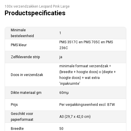
100x verzendzakken Leopard Pink Large
Productspecificaties
Minimale
1
besteleenheid
PMS 3517C en PMS 705C en PMS
PMS kleur
236C
Zelfklevende strip
ja
minimale formaat verzendzak =
(breedte + hoogte doos) x (diepte +
Doos in verzendzak
hoogte doos) + wat extra
'inpakruimte'
Dikte materiaal gm
60mµ
Prijs
Per verpakkingseenheid excl. BTW
Geschikt voor
A3 (29,7 x 42,0 cm)
papierformaat
Breedte
50