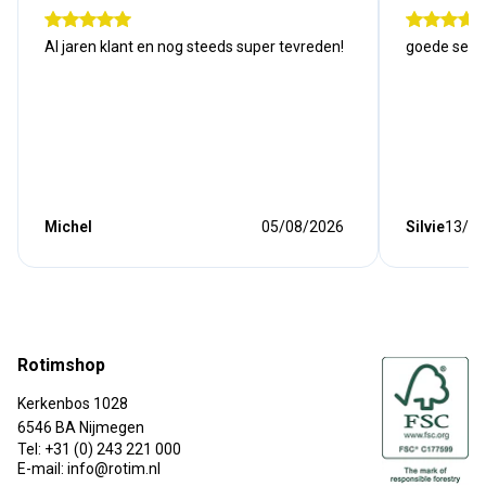
Al jaren klant en nog steeds super tevreden!
goede serv
Michel
05/08/2026
Silvie
13/07
Rotimshop
Kerkenbos 1028
6546 BA Nijmegen
Tel: +31 (0) 243 221 000
E-mail: info@rotim.nl