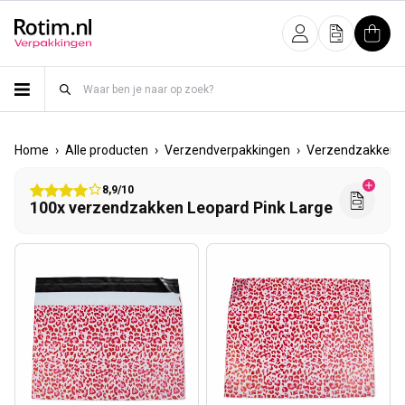
Meteen naar de content
Inloggen
Offerte
Wink
›
›
›
Home
Alle producten
Verzendverpakkingen
Verzendzakken
8,9/10
100x verzendzakken Leopard Pink Large