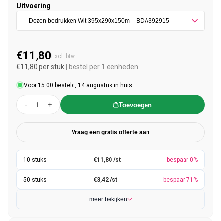
Uitvoering
€11,80
Normale prijs
Excl. btw
€11,80 per stuk
| bestel per 1 eenheden
Voor 15:00 besteld, 14 augustus in huis
-
+
Toevoegen
Vraag een gratis offerte aan
€11,80 /st
bespaar 0%
€3,42 /st
bespaar 71%
meer bekijken