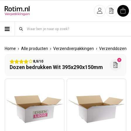
Meteen naar de content
Inloggen
Offerte
Win
›
›
›
›
Home
Alle producten
Verzendverpakkingen
Verzenddozen
8,9/10
Dozen bedrukken Wit 395x290x150mm