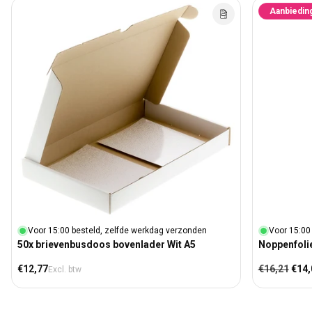
Aanbiedin
Voor 15:00 besteld, zelfde werkdag verzonden
Voor 15:00
50x brievenbusdoos bovenlader Wit A5
Noppenfolie
Normale prijs
Normale prij
Aanb
€12,77
€16,21
€14,
Excl. btw