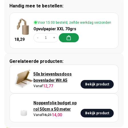
Handig mee te bestellen:
Voor 15:00 besteld, zelfde werkdag verzonden
Opvulpapier XXL 70grs
-
+
18,29
Gerelateerde producten:
50x brievenbusdoos
bovenlader Wit A5
Bekijk product
12,77
Vanaf
Noppenfolie budget op
rol 50cm x 50 meter
Bekijk product
14,00
Vanaf
16,21