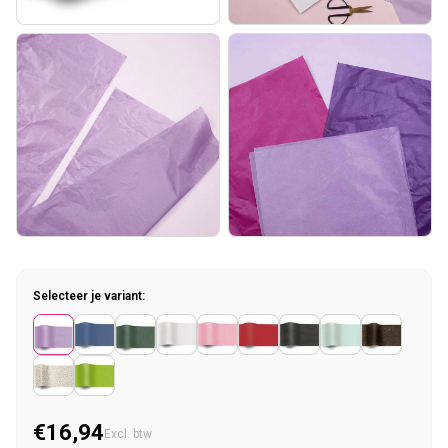
Selecteer je variant:
€16,94
Normale prijs
Excl. btw