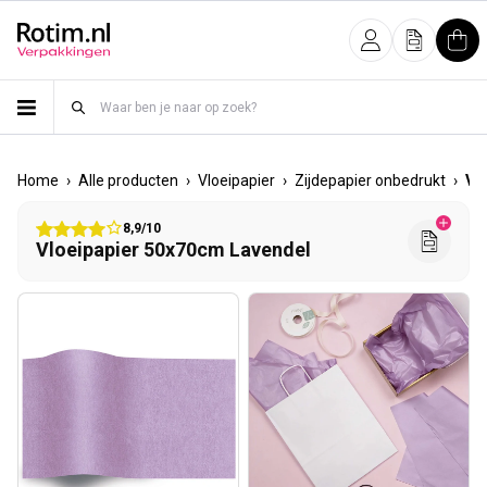
Meteen naar de content
Inloggen
Offerte
Win
›
›
›
›
Home
Alle producten
Vloeipapier
Zijdepapier onbedrukt
Vl
8,9/10
Vloeipapier 50x70cm Lavendel