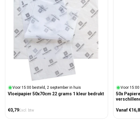
Voor 15:00 besteld, 2 september in huis
Voor 15:00
Vloeipapier 50x70cm 22 grams 1 kleur bedrukt
50x Papiere
verschille
Normale prijs
Normale prij
€0,79
Vanaf €16,
Excl. btw