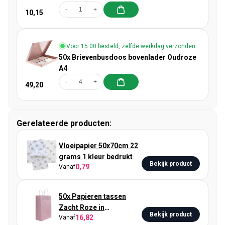
-
+
10,15
Voor 15:00 besteld, zelfde werkdag verzonden
50x Brievenbusdoos bovenlader Oudroze
A4
-
+
49,20
Gerelateerde producten:
Vloeipapier 50x70cm 22
grams 1 kleur bedrukt
Bekijk product
0,79
Vanaf
50x Papieren tassen
Zacht Roze in
Bekijk product
16,82
Vanaf
verschillende formaten