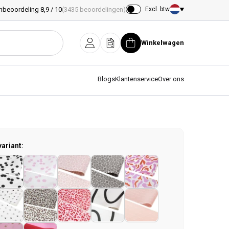
nbeoordeling 8,9 / 10
(3435 beoordelingen)
Excl. btw
Land/regio
Winkelwagen
Inloggen
Offerte
Winkelwagen
Blogs
Klantenservice
Over ons
variant: