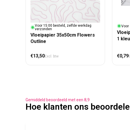
Voor 15:00 besteld, zelfde werkdag
Voor 
verzonden
Vloei
Vloeipapier 35x50cm Flowers
1 kle
Outline
Normale prijs
Nor
€13,50
€0,79
Excl. btw
Gemiddeld beoordeeld met een 8,9
Hoe klanten ons beoordel