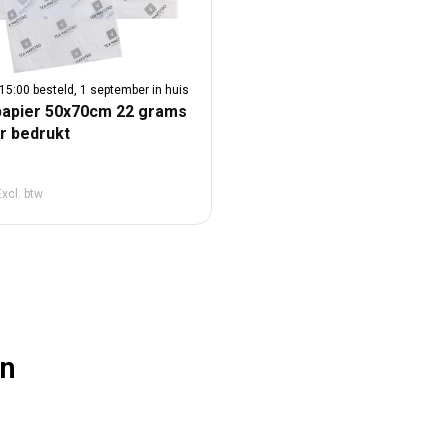
15:00 besteld, 1 september in huis
papier 50x70cm 22 grams
ur bedrukt
male prijs
Excl. btw
en