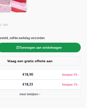
e prijs
cl. btw
esteld, zelfde werkdag verzonden
Toevoegen aan winkelwagen
Vraag een gratis offerte aan
€18,90
bespaar 0%
€18,33
bespaar 3%
meer bekijken