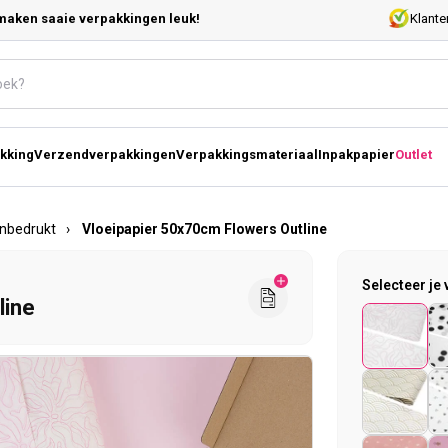
maken saaie verpakkingen leuk!
Klante
kking
Verzendverpakkingen
Verpakkingsmateriaal
Inpakpapier
Outlet
onbedrukt
›
Vloeipapier 50x70cm Flowers Outline
Selecteer je 
line