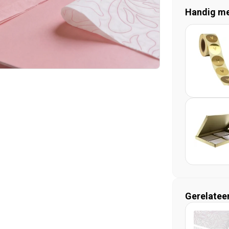
Handig mee
Gerelatee