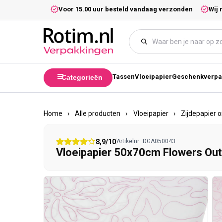
Meteen naar de content
5,- excl. btw.
Voor 15.00 uur besteld vandaag verzonden
Wij 
Tassen
Vloeipapier
Geschenkverpa
Categorieën
Home
›
Alle producten
›
Vloeipapier
›
Zijdepapier 
8,9/10
Artikelnr:
DGA050043
Vloeipapier 50x70cm Flowers Out