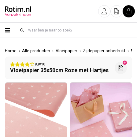
Meteen naar de content
Inloggen
Offerte
Win
›
›
›
›
Home
Alle producten
Vloeipapier
Zijdepapier onbedrukt
Vl
8,9/10
Vloeipapier 35x50cm Roze met Hartjes