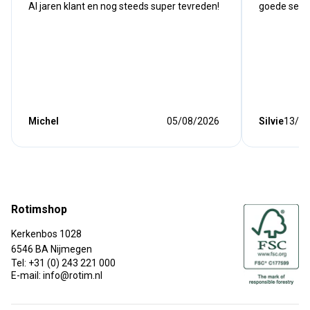
Al jaren klant en nog steeds super tevreden!
goede serv
Michel
05/08/2026
Silvie
13/07
Rotimshop
Kerkenbos 1028
6546 BA Nijmegen
Tel: +31 (0) 243 221 000
E-mail: info@rotim.nl