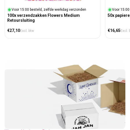
Voor 15:00 besteld, zelfde werkdag verzonden
Voor 15:00
100x verzendzakken Flowers Medium
50x papiere
Retoursluiting
Normale prijs
Normale prij
€27,10
€16,65
Excl. btw
Excl. 