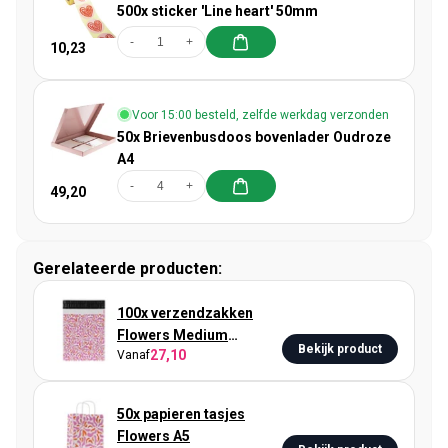
500x sticker 'Line heart' 50mm
-
+
10,23
Voor 15:00 besteld, zelfde werkdag verzonden
50x Brievenbusdoos bovenlader Oudroze
A4
-
+
49,20
Gerelateerde producten:
100x verzendzakken
Flowers Medium
Bekijk product
27,10
Vanaf
Retoursluiting
50x papieren tasjes
Flowers A5