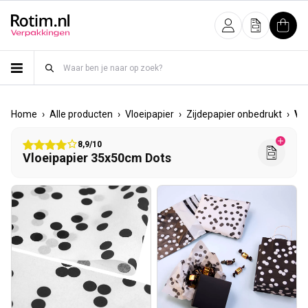
Meteen naar de content
Inloggen
Offerte
Wink
›
›
›
›
Home
Alle producten
Vloeipapier
Zijdepapier onbedrukt
Vl
8,9/10
Vloeipapier 35x50cm Dots