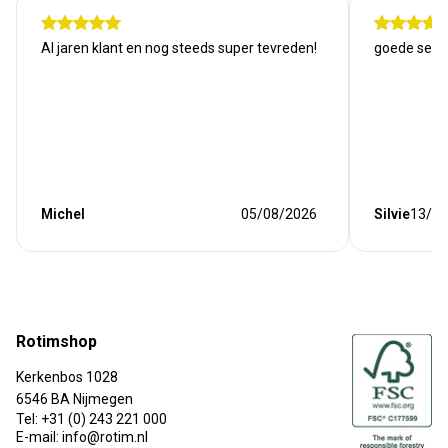
Al jaren klant en nog steeds super tevreden!
goede serv
Michel
05/08/2026
Silvie
13/07
Rotimshop
Kerkenbos 1028
6546 BA Nijmegen
Tel: +31 (0) 243 221 000
E-mail: info@rotim.nl