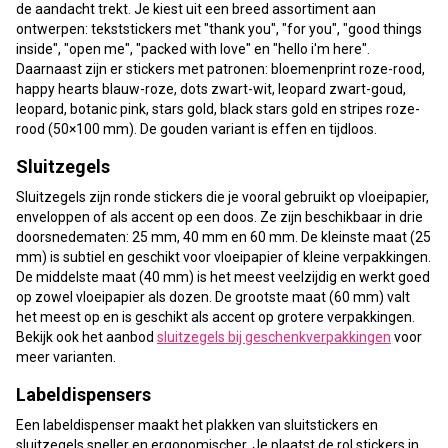
de aandacht trekt. Je kiest uit een breed assortiment aan
ontwerpen: tekststickers met "thank you", "for you", "good things
inside", "open me", "packed with love" en "hello i'm here".
Daarnaast zijn er stickers met patronen: bloemenprint roze-rood,
happy hearts blauw-roze, dots zwart-wit, leopard zwart-goud,
leopard, botanic pink, stars gold, black stars gold en stripes roze-
rood (50×100 mm). De gouden variant is effen en tijdloos.
Sluitzegels
Sluitzegels zijn ronde stickers die je vooral gebruikt op vloeipapier,
enveloppen of als accent op een doos. Ze zijn beschikbaar in drie
doorsnedematen: 25 mm, 40 mm en 60 mm. De kleinste maat (25
mm) is subtiel en geschikt voor vloeipapier of kleine verpakkingen.
De middelste maat (40 mm) is het meest veelzijdig en werkt goed
op zowel vloeipapier als dozen. De grootste maat (60 mm) valt
het meest op en is geschikt als accent op grotere verpakkingen.
Bekijk ook het aanbod
sluitzegels bij geschenkverpakkingen
voor
meer varianten.
Labeldispensers
Een labeldispenser maakt het plakken van sluitstickers en
sluitzegels sneller en ergonomischer. Je plaatst de rol stickers in