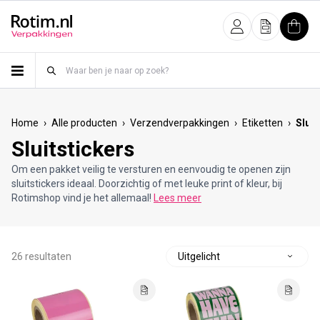
Meteen naar de content
Inloggen
Offerte
Wink
›
›
›
›
Home
Alle producten
Verzendverpakkingen
Etiketten
Sluit
Sluitstickers
Om een pakket veilig te versturen en eenvoudig te openen zijn
sluitstickers ideaal. Doorzichtig of met leuke print of kleur, bij
Rotimshop vind je het allemaal!
Lees meer
26 resultaten
S
o