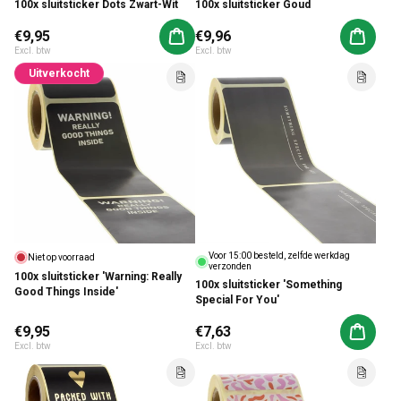
100x sluitsticker Goud
100x sluitsticker Dots Zwart-Wit
Normale prijs
€9,95
Normale prijs
€9,96
Aan winkelwagen toevoegen
Aan win
Excl. btw
Excl. btw
Uitverkocht
Voor 15:00 besteld, zelfde werkdag
Niet op voorraad
verzonden
100x sluitsticker 'Warning: Really
100x sluitsticker 'Something
Good Things Inside'
Special For You'
Normale prijs
€9,95
Normale prijs
€7,63
Aan win
Excl. btw
Excl. btw