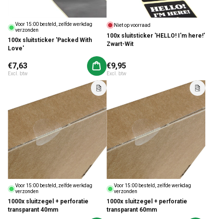
Voor 15:00 besteld, zelfde werkdag
Niet op voorraad
verzonden
100x sluitsticker 'HELLO! I'm here!'
100x sluitsticker 'Packed With
Zwart-Wit
Love'
Normale prijs
€7,63
Normale prijs
€9,95
Aan winkelwagen toevoegen
Excl. btw
Excl. btw
Voor 15:00 besteld, zelfde werkdag
Voor 15:00 besteld, zelfde werkdag
verzonden
verzonden
1000x sluitzegel + perforatie
1000x sluitzegel + perforatie
transparant 40mm
transparant 60mm