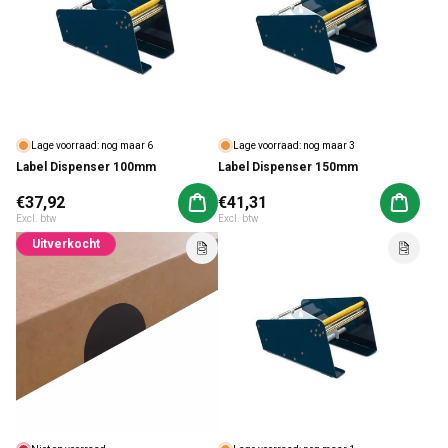
Lage voorraad: nog maar 6
Lage voorraad: nog maar 3
Label Dispenser 100mm
Label Dispenser 150mm
Normale prijs
€37,92
Normale prijs
€41,31
Aan winkelwagen toevoegen
Aan win
Excl. btw
Excl. btw
Uitverkocht