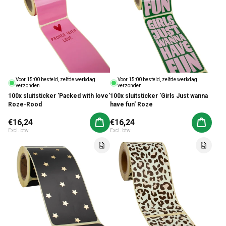
Voor 15:00 besteld, zelfde werkdag
Voor 15:00 besteld, zelfde werkdag
verzonden
verzonden
100x sluitsticker 'Packed with love'
100x sluitsticker 'Girls Just wanna
Roze-Rood
have fun' Roze
Normale prijs
€16,24
Normale prijs
€16,24
Aan winkelwagen toevoegen
Aan win
Excl. btw
Excl. btw