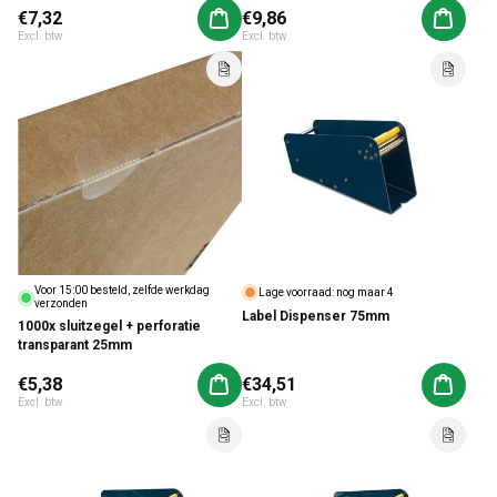
Normale prijs
€7,32
Normale prijs
€9,86
Aan winkelwagen toevoegen
Aan win
Excl. btw
Excl. btw
Voor 15:00 besteld, zelfde werkdag
Lage voorraad: nog maar 4
verzonden
Label Dispenser 75mm
1000x sluitzegel + perforatie
transparant 25mm
Normale prijs
€5,38
Normale prijs
€34,51
Aan winkelwagen toevoegen
Aan win
Excl. btw
Excl. btw