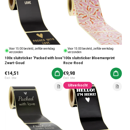
Voor 15:00 besteld, zelfde werkdag
Voor 15:00 besteld, zelfde werkdag
verzonden
verzonden
100x sluitsticker 'Packed with love'
100x sluitsticker Bloemenprint
Zwart-Goud
Roze-Rood
Normale prijs
€14,51
Normale prijs
€9,98
Aan winkelwagen toevoegen
Aan win
Excl. btw
Excl. btw
Uitverkocht