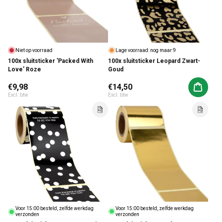
Niet op voorraad
Lage voorraad: nog maar 9
100x sluitsticker 'Packed With
100x sluitsticker Leopard Zwart-
Love' Roze
Goud
Normale prijs
€9,98
Normale prijs
€14,50
Aan win
Excl. btw
Excl. btw
Voor 15:00 besteld, zelfde werkdag
Voor 15:00 besteld, zelfde werkdag
verzonden
verzonden