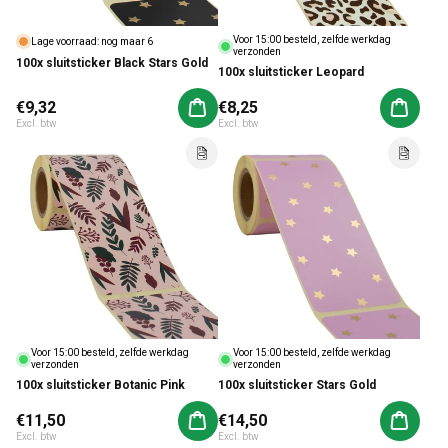
Voor 15:00 besteld, zelfde werkdag
Lage voorraad: nog maar 6
verzonden
100x sluitsticker Black Stars Gold
100x sluitsticker Leopard
Normale prijs
€9,32
Normale prijs
€8,25
Aan winkelwagen toevoegen
Aan win
Excl. btw
Excl. btw
Voor 15:00 besteld, zelfde werkdag
Voor 15:00 besteld, zelfde werkdag
verzonden
verzonden
100x sluitsticker Botanic Pink
100x sluitsticker Stars Gold
Normale prijs
€11,50
Normale prijs
€14,50
Aan winkelwagen toevoegen
Aan win
Excl. btw
Excl. btw