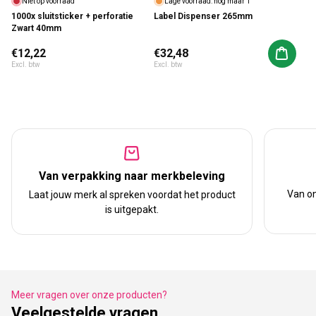
Niet op voorraad
Lage voorraad: nog maar 1
1000x sluitsticker + perforatie
Label Dispenser 265mm
Zwart 40mm
Normale prijs
€12,22
Normale prijs
€32,48
Aan win
Excl. btw
Excl. btw
Van verpakking naar merkbeleving
Van on
Laat jouw merk al spreken voordat het product
is uitgepakt.
Meer vragen over onze producten?
Veelgestelde vragen