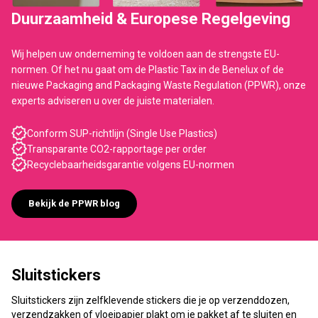
Duurzaamheid & Europese Regelgeving
Wij helpen uw onderneming te voldoen aan de strengste EU-
normen. Of het nu gaat om de Plastic Tax in de Benelux of de
nieuwe Packaging and Packaging Waste Regulation (PPWR), onze
experts adviseren u over de juiste materialen.
Conform SUP-richtlijn (Single Use Plastics)
Transparante CO2-rapportage per order
Recyclebaarheidsgarantie volgens EU-normen
Bekijk de PPWR blog
Sluitstickers
Sluitstickers zijn zelfklevende stickers die je op verzenddozen,
verzendzakken of vloeipapier plakt om je pakket af te sluiten en