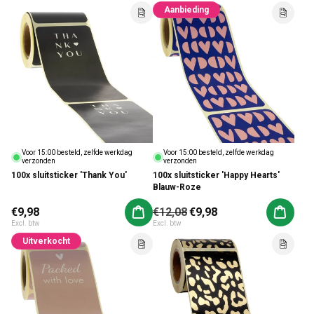
Aanbieding
Voor 15:00 besteld, zelfde werkdag
Voor 15:00 besteld, zelfde werkdag
verzonden
verzonden
100x sluitsticker 'Thank You'
100x sluitsticker 'Happy Hearts'
Blauw-Roze
Normale prijs
€9,98
Normale prijs
€12,08
Aanbiedingsprijs
€9,98
Aan winkelwagen toevoegen
Aan win
Excl. btw
Excl. btw
Uitverkocht