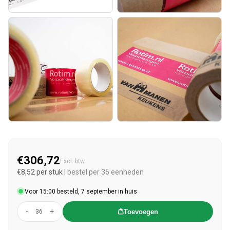
€306,72
Normale prijs
Excl. btw
€8,52 per stuk
| bestel per 36 eenheden
Voor 15:00 besteld, 7 september in huis
-
+
Toevoegen