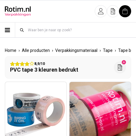
Meteen naar de content
Inloggen
Offerte
Wink
›
›
›
›
Home
Alle producten
Verpakkingsmateriaal
Tape
Tape bed
8,9/10
PVC tape 3 kleuren bedrukt