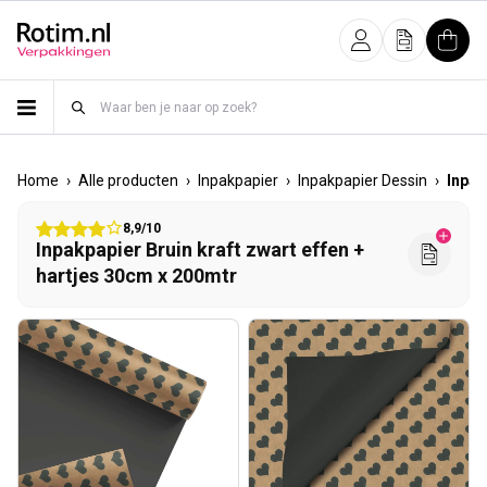
Meteen naar de content
Inloggen
Offerte
Wink
›
›
›
›
Home
Alle producten
Inpakpapier
Inpakpapier Dessin
Inpak
8,9/10
Inpakpapier Bruin kraft zwart effen +
hartjes 30cm x 200mtr