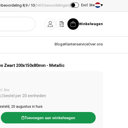
nbeoordeling 8,9 / 10
(3435 beoordelingen)
Excl. btw
Land/regio
Winkelwagen
Inloggen
Offerte
Winkelwagen
Blogs
Klantenservice
Over ons
n Zwart 200x150x80mm - Metallic
e prijs
cl. btw
k
| bestel per 20 eenheden
esteld, 20 augustus in huis
Toevoegen aan winkelwagen