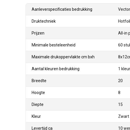
Aanleverspecificaties bedrukking
Vector
Druktechniek
Hotfoi
Prijzen
All-in 
Minimale besteleenheid
60 stu
Maximale drukoppervlakte cm bxh
8x12
Aantal kleuren bedrukking
1 kleur
Breedte
20
Hoogte
8
Diepte
15
Kleur
Zwart 
Levertijd ca
10 we