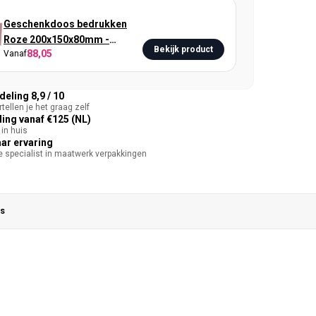
Geschenkdoos bedrukken
Roze 200x150x80mm -
Bekijk product
88,05
Vanaf
Metallic
eling 8,9 / 10
tellen je het graag zelf
ing vanaf €125 (NL)
in huis
aar ervaring
te specialist in maatwerk verpakkingen
s