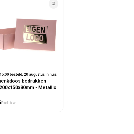
15:00 besteld, 20 augustus in huis
henkdoos bedrukken
200x150x80mm - Metallic
male prijs
5
Excl. btw