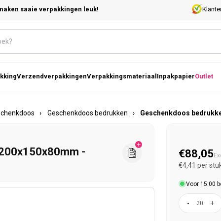
maken saaie verpakkingen leuk!
Klante
kking
Verzendverpakkingen
Verpakkingsmateriaal
Inpakpapier
Outlet
schenkdoos
›
Geschenkdoos bedrukken
›
Geschenkdoos bedrukke
Normal
 200x150x80mm -
€88,05
Ex
€4,41 per stu
Voor 15:00 b
-
+