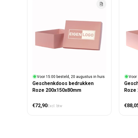
Voor 15:00 besteld, 20 augustus in huis
Voor 
Geschenkdoos bedrukken
Gesc
Roze 200x150x80mm
Roze 
Normale prijs
Nor
€72,90
€88,0
Excl. btw