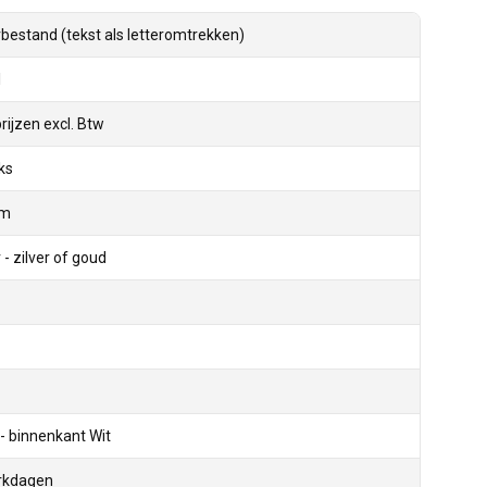
bestand (tekst als letteromtrekken)
l
prijzen excl. Btw
ks
cm
 - zilver of goud
- binnenkant Wit
rkdagen