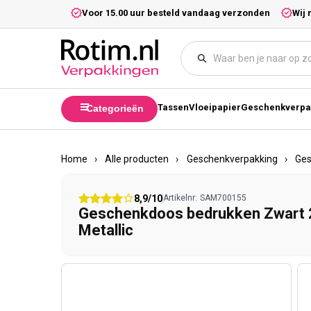
Meteen naar de content
5,- excl. btw.
Voor 15.00 uur besteld vandaag verzonden
Wij 
Tassen
Vloeipapier
Geschenkverpa
Categorieën
Home
›
Alle producten
›
Geschenkverpakking
›
Ge
8,9/10
Artikelnr:
SAM700155
Geschenkdoos bedrukken Zwart
Metallic