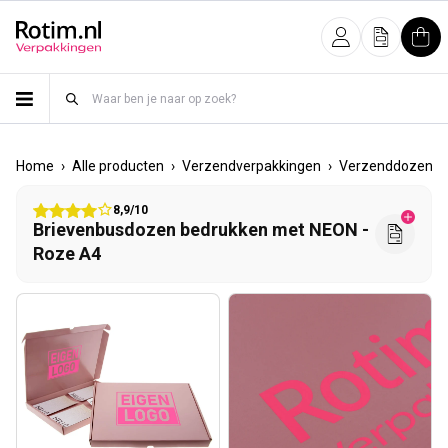
Meteen naar de content
Inloggen
Offerte
Win
›
›
›
›
Home
Alle producten
Verzendverpakkingen
Verzenddozen
8,9/10
Brievenbusdozen bedrukken met NEON -
Roze A4