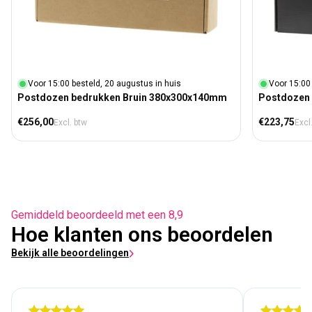
Voor 15:00 besteld, 20 augustus in huis
Voor 15:00 
Postdozen bedrukken Bruin 380x300x140mm
Postdozen
Normale prijs
Normale prij
€256,00
€223,75
Excl. btw
Excl
Gemiddeld beoordeeld met een 8,9
Hoe klanten ons beoordelen
Bekijk alle beoordelingen