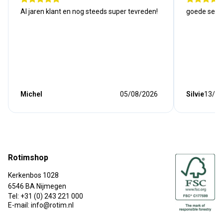
Al jaren klant en nog steeds super tevreden!
goede serv
Michel
05/08/2026
Silvie
13/07
Rotimshop
Kerkenbos 1028
6546 BA Nijmegen
Tel: +31 (0) 243 221 000
E-mail: info@rotim.nl