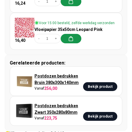
-
+
16,24
Voor 15:00 besteld, zelfde werkdag verzonden
Vloeipapier 35x50cm Leopard Pink
-
+
16,40
Gerelateerde producten:
Postdozen bedrukken
Bruin 380x300x140mm
Bekijk product
256,00
Vanaf
Postdozen bedrukken
Zwart 350x280x80mm
Bekijk product
223,75
Vanaf