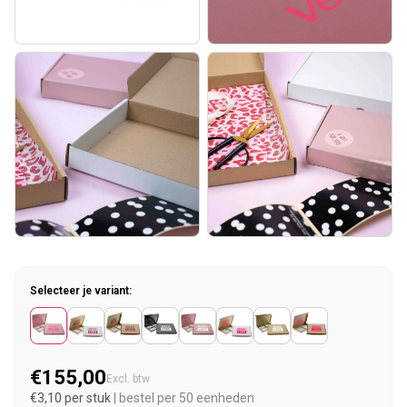
Selecteer je variant:
€155,00
Normale prijs
Excl. btw
€3,10 per stuk
| bestel per 50 eenheden