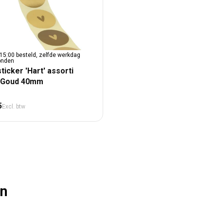
15:00 besteld, zelfde werkdag
onden
ticker 'Hart' assorti
-Goud 40mm
male prijs
5
Excl. btw
en