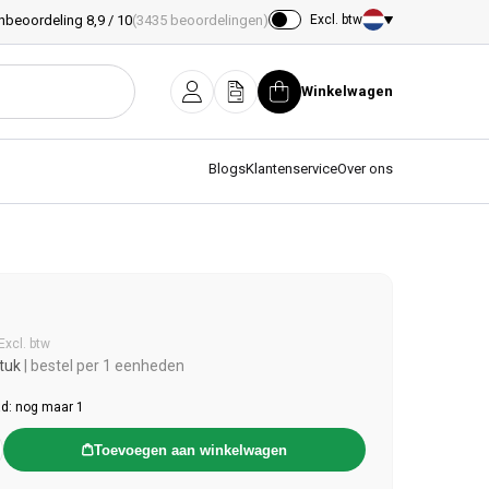
nbeoordeling 8,9 / 10
(3435 beoordelingen)
Excl. btw
Land/regio
Winkelwagen
Inloggen
Offerte
Winkelwagen
Blogs
Klantenservice
Over ons
e prijs
Excl. btw
tuk
| bestel per 1 eenheden
d: nog maar 1
Toevoegen aan winkelwagen