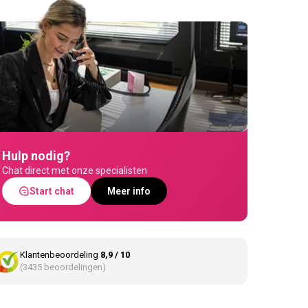
Hulp nodig?
Chat direct met onze specialisten
Start chat
Meer info
Klantenbeoordeling
8,9 / 10
(3435 beoordelingen)