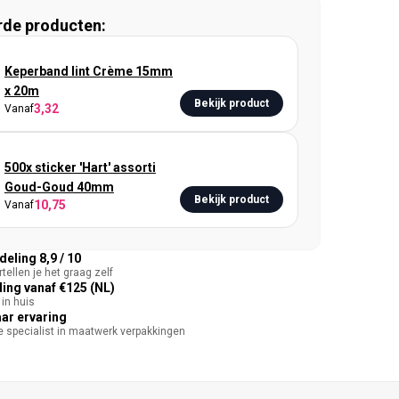
rde producten:
Keperband lint Crème 15mm
x 20m
Bekijk product
3,32
Vanaf
500x sticker 'Hart' assorti
Goud-Goud 40mm
Bekijk product
10,75
Vanaf
eling 8,9 / 10
tellen je het graag zelf
ing vanaf €125 (NL)
in huis
aar ervaring
te specialist in maatwerk verpakkingen