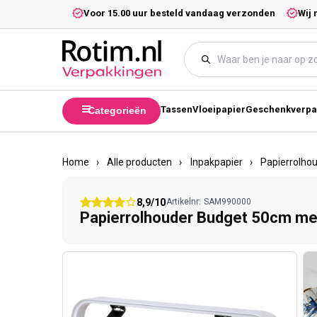
Meteen naar de content
5,- excl. btw.
Voor 15.00 uur besteld vandaag verzonden
Wij 
Tassen
Vloeipapier
Geschenkverpa
Categorieën
Home
›
Alle producten
›
Inpakpapier
›
Papierrolho
8,9/10
Artikelnr:
SAM990000
Papierrolhouder Budget 50cm me