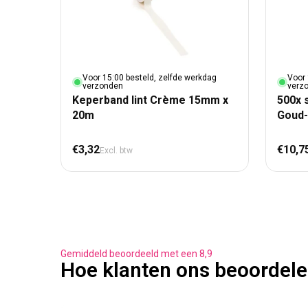
Voor 15:00 besteld, zelfde werkdag
Voor 
verzonden
verz
Keperband lint Crème 15mm x
500x s
20m
Goud
Normale prijs
Nor
€3,32
€10,7
Excl. btw
Gemiddeld beoordeeld met een 8,9
Hoe klanten ons beoordel