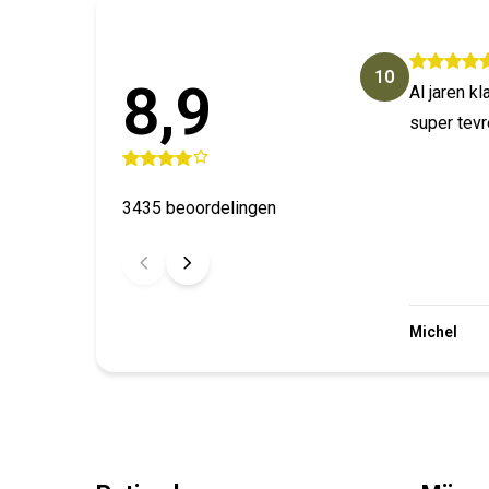
10
8,9
Al jaren k
super tev
3435 beoordelingen
Michel