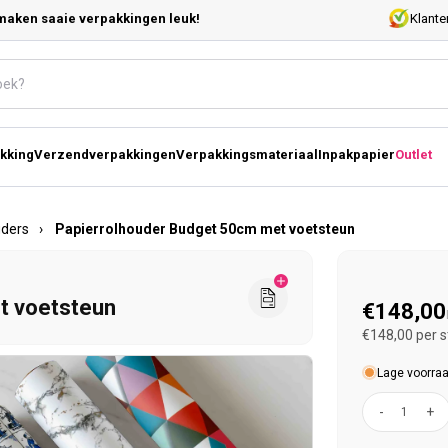
maken saaie verpakkingen leuk!
Klante
kking
Verzendverpakkingen
Verpakkingsmateriaal
Inpakpapier
Outlet
uders
›
Papierrolhouder Budget 50cm met voetsteun
Normal
t voetsteun
€148,00
€148,00 per s
Lage voorraa
-
+