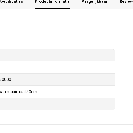
pecificaties
Productinformatie
Vergelijkbaar
Review
90000
n van maximaal 50cm