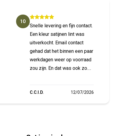
10
10
Snelle levering en fijn contact.
Fijne 
Een kleur satijnen lint was
uitverkocht. Email contact
gehad dat het binnen een paar
werkdagen weer op voorraad
zou zijn. En dat was ook zo.
Ook over welke maat
verzendzak ik nodig had bij
C.C.I.D.
12/07/2026
Annem
een maat brievenbusdoos.
Snelle reacties. Bedankt.