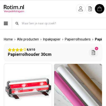
Meteen naar de content
Inloggen
Offerte
Win
›
›
›
›
Home
Alle producten
Inpakpapier
Papierrolhouders
Papier
8,9/10
Papierrolhouder 30cm