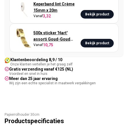
Keperband lint Crème
15mm x 20m
Bekijk product
3,32
Vanaf
500x sticker 'Hart'
assorti Goud-Goud
Bekijk product
10,75
Vanaf
40mm
Klantenbeoordeling 8,9 / 10
Onze klanten vertellen je het graag zelf
Gratis verzending vanaf €125 (NL)
Voordeel en snel in huis
Meer dan 25 jaar ervaring
Wij zijn een echte specialist in maatwerk verpakkingen
Papierrolhouder 30cm
Productspecificaties