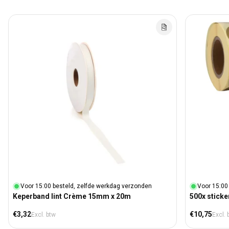
Voor 15:00 besteld, zelfde werkdag verzonden
Voor 15:00
Keperband lint Crème 15mm x 20m
500x stick
Normale prijs
Normale prij
€3,32
€10,75
Excl. btw
Excl. 