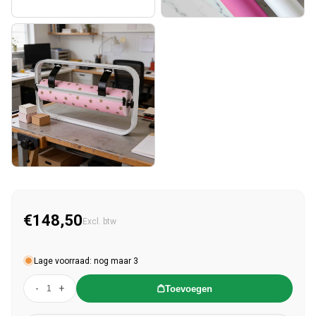
€148,50
Normale prijs
Excl. btw
Lage voorraad: nog maar 3
-
+
Toevoegen