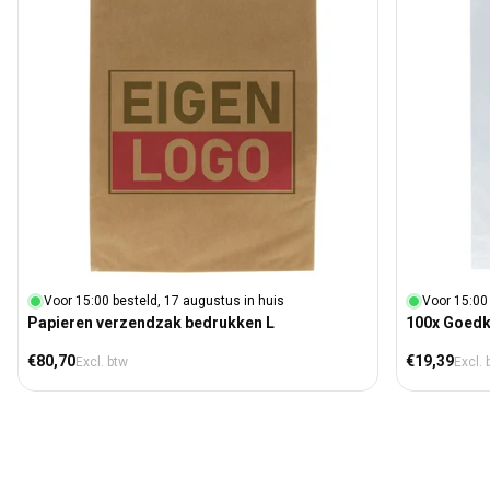
Voor 15:00 besteld, 17 augustus in huis
Voor 15:00
Papieren verzendzak bedrukken L
100x Goed
Normale prijs
Normale prij
€80,70
€19,39
Excl. btw
Excl. 