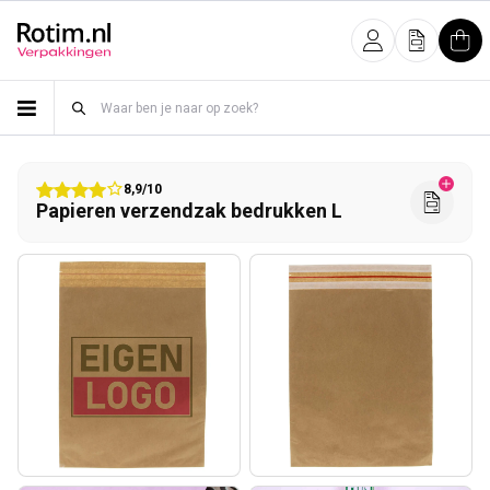
Meteen naar de content
Inloggen
Offerte
Win
8,9/10
Papieren verzendzak bedrukken L