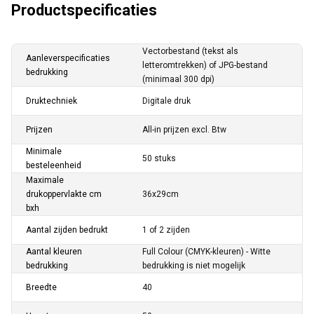
Productspecificaties
Vectorbestand (tekst als
Aanleverspecificaties
letteromtrekken) of JPG-bestand
bedrukking
(minimaal 300 dpi)
Druktechniek
Digitale druk
Prijzen
All-in prijzen excl. Btw
Minimale
50 stuks
besteleenheid
Maximale
drukoppervlakte cm
36x29cm
bxh
Aantal zijden bedrukt
1 of 2 zijden
Aantal kleuren
Full Colour (CMYK-kleuren) - Witte
bedrukking
bedrukking is niet mogelijk
Breedte
40