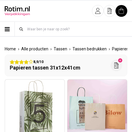
Meteen naar de content
Inloggen
Offerte
Wink
›
›
›
›
Home
Alle producten
Tassen
Tassen bedrukken
Papieren 
8,9/10
Papieren tassen 31x12x41cm