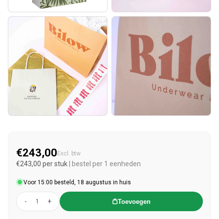
€243,00
Normale prijs
Excl. btw
€243,00 per stuk
| bestel per 1 eenheden
Voor 15:00 besteld, 18 augustus in huis
-
+
Toevoegen