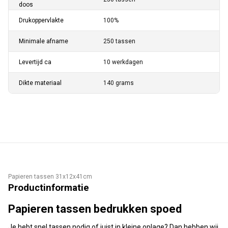
doos
Drukoppervlakte
100%
Minimale afname
250 tassen
Levertijd ca
10 werkdagen
Dikte materiaal
140 grams
Papieren tassen 31x12x41cm
Productinformatie
Papieren tassen bedrukken spoed
Je hebt snel tassen nodig of juist in kleine oplage? Dan hebben wij