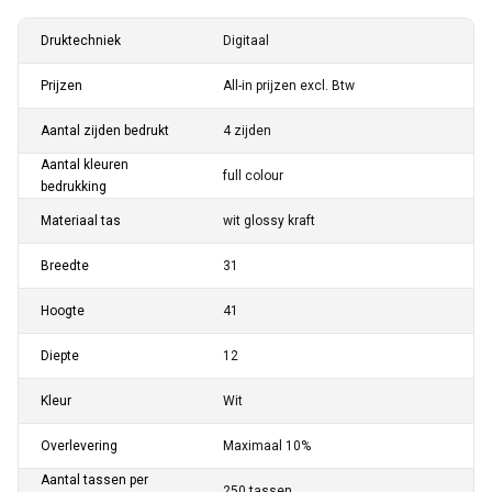
Druktechniek
Digitaal
Prijzen
All-in prijzen excl. Btw
Aantal zijden bedrukt
4 zijden
Aantal kleuren
full colour
bedrukking
Materiaal tas
wit glossy kraft
Breedte
31
Hoogte
41
Diepte
12
Kleur
Wit
Overlevering
Maximaal 10%
Aantal tassen per
250 tassen