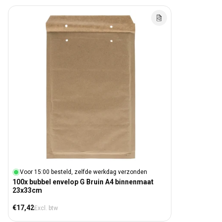
Voor 15:00 besteld, zelfde werkdag verzonden
100x bubbel envelop G Bruin A4 binnenmaat
23x33cm
Normale prijs
€17,42
Excl. btw