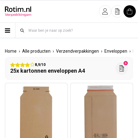
Meteen naar de content
Inloggen
Offerte
Win
›
›
›
›
Home
Alle producten
Verzendverpakkingen
Enveloppen
Ka
8,9/10
25x kartonnen enveloppen A4