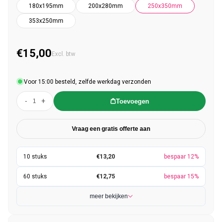
180x195mm
200x280mm
250x350mm
353x250mm
€15,00
Normale prijs
Excl. btw
Voor 15:00 besteld, zelfde werkdag verzonden
-
+
Toevoegen
Vraag een gratis offerte aan
€13,20
bespaar 12%
€12,75
bespaar 15%
meer bekijken