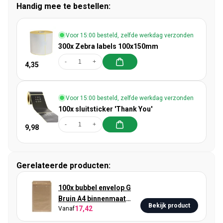
Handig mee te bestellen:
Voor 15:00 besteld, zelfde werkdag verzonden
300x Zebra labels 100x150mm
-
+
4,35
Voor 15:00 besteld, zelfde werkdag verzonden
100x sluitsticker 'Thank You'
-
+
9,98
Gerelateerde producten:
100x bubbel envelop G
Bruin A4 binnenmaat
Bekijk product
17,42
Vanaf
23x33cm