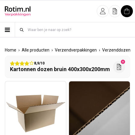
Meteen naar de content
Inloggen
Offerte
Win
›
›
›
›
Home
Alle producten
Verzendverpakkingen
Verzenddozen
8,9/10
Kartonnen dozen bruin 400x300x200mm