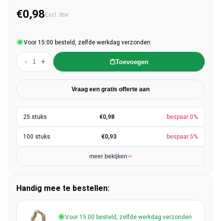
€0,98
Normale prijs
Excl. btw
Voor 15:00 besteld, zelfde werkdag verzonden
-
+
Toevoegen
Vraag een gratis offerte aan
€0,98
bespaar 0%
€0,93
bespaar 5%
meer bekijken
Handig mee te bestellen:
Voor 15:00 besteld, zelfde werkdag verzonden