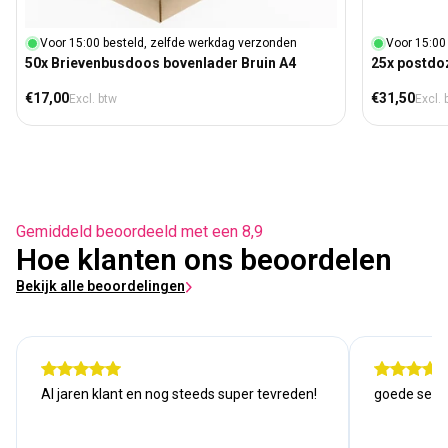
Voor 15:00 besteld, zelfde werkdag verzonden
Voor 15:00
50x Brievenbusdoos bovenlader Bruin A4
25x postdo
Normale prijs
Normale prij
€17,00
€31,50
Excl. btw
Excl. 
Gemiddeld beoordeeld met een 8,9
Hoe klanten ons beoordelen
Bekijk alle beoordelingen
Al jaren klant en nog steeds super tevreden!
goede serv