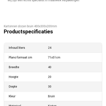
Wij zijn een echte specialist in maatwerk verpakkingen
Kartonnen dozen bruin 400x300x200mm
Productspecificaties
Inhoud liters
24
Plano formaat cm
71x51cm
Breedte
40
Hoogte
20
Diepte
30
Kleur
Bruin