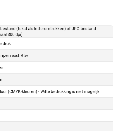
bestand (tekst als letteromtrekken) of JPG-bestand
aal 300 dpi)
le druk
prijzen excl. Btw
ks
en
olour (CMYK-kleuren) - Witte bedrukking is niet mogelijk