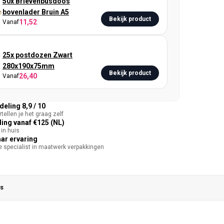
50x Brievenbusdoos
bovenlader Bruin A5
Bekijk product
11,52
Vanaf
25x postdozen Zwart
280x190x75mm
Bekijk product
26,40
Vanaf
eling 8,9 / 10
tellen je het graag zelf
ing vanaf €125 (NL)
in huis
aar ervaring
te specialist in maatwerk verpakkingen
s