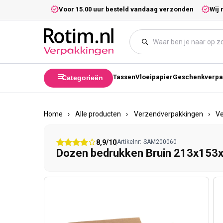
Meteen naar de content
5,- excl. btw.
Voor 15.00 uur besteld vandaag verzonden
Wij 
Tassen
Vloeipapier
Geschenkverpa
Categorieën
Home
›
Alle producten
›
Verzendverpakkingen
›
V
8,9/10
Artikelnr:
SAM200060
Dozen bedrukken Bruin 213x15