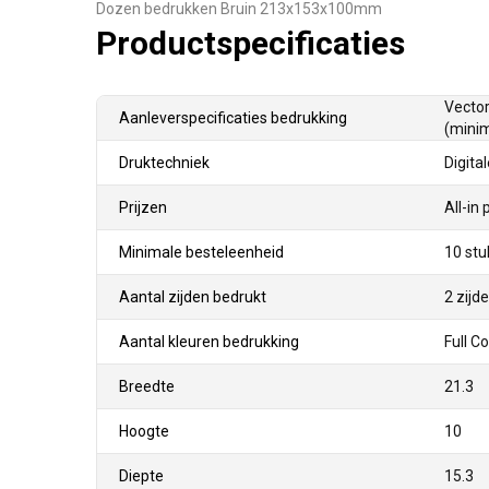
Dozen bedrukken Bruin 213x153x100mm
Productspecificaties
Vector
Aanleverspecificaties bedrukking
(minim
Druktechniek
Digita
Prijzen
All-in 
Minimale besteleenheid
10 stu
Aantal zijden bedrukt
2 zijd
Aantal kleuren bedrukking
Full C
Breedte
21.3
Hoogte
10
Diepte
15.3