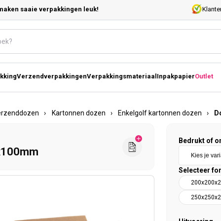
maken saaie verpakkingen leuk!
Klante
kking
Verzendverpakkingen
Verpakkingsmateriaal
Inpakpapier
Outlet
erzenddozen
›
Kartonnen dozen
›
Enkelgolf kartonnen dozen
›
D
Bedrukt of o
3x100mm
Selecteer fo
200x200x
250x250x