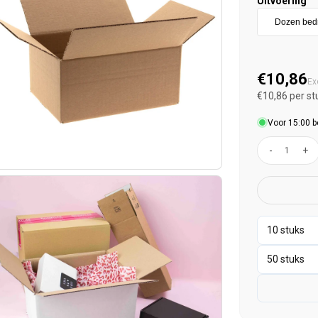
Uitvoering
Normal
€10,86
Ex
€10,86 per st
Voor 15:00 b
-
+