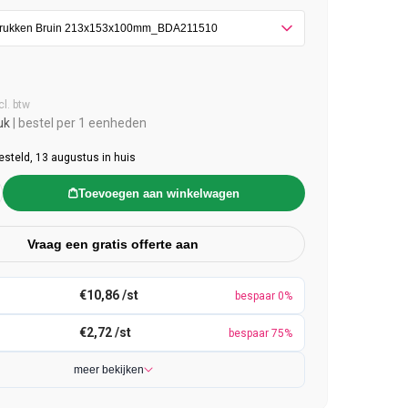
e prijs
cl. btw
uk
| bestel per 1 eenheden
esteld, 13 augustus in huis
Toevoegen aan winkelwagen
Vraag een gratis offerte aan
€10,86 /st
bespaar 0%
€2,72 /st
bespaar 75%
meer bekijken