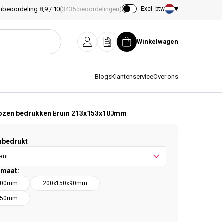
nbeoordeling 8,9 / 10
(3435 beoordelingen)
Excl. btw
Land/regio
Winkelwagen
Inloggen
Offerte
Winkelwagen
Blogs
Klantenservice
Over ons
ozen bedrukken Bruin 213x153x100mm
nbedrukt
rmaat:
200mm
200x150x90mm
250mm