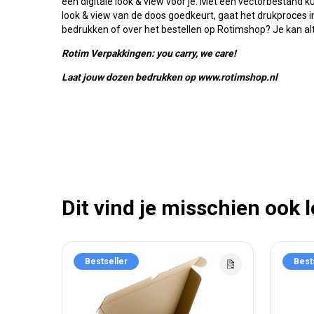
een digitale look & view voor je. Met een vectorbestand k
look & view van de doos goedkeurt, gaat het drukproces in
bedrukken of over het bestellen op Rotimshop? Je kan alt
Rotim Verpakkingen: you carry, we care!
Laat jouw dozen bedrukken op www.rotimshop.nl
Dit vind je misschien ook 
Bestseller
Best