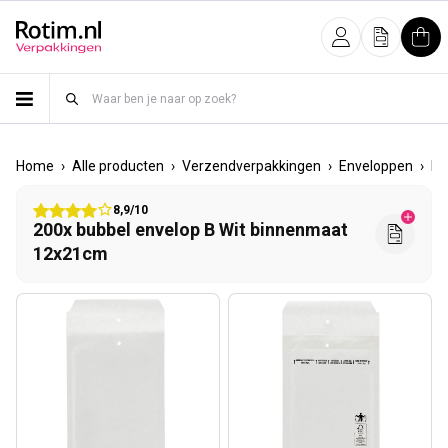
Meteen naar de content
Inloggen
Offerte
Win
›
›
›
›
Home
Alle producten
Verzendverpakkingen
Enveloppen
Bu
8,9/10
200x bubbel envelop B Wit binnenmaat
12x21cm