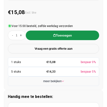
€15,08
Normale prijs
Excl. btw
Voor 15:00 besteld, zelfde werkdag verzonden
-
+
Toevoegen
Vraag een gratis offerte aan
€15,08
bespaar 0%
€14,33
bespaar 5%
meer bekijken
Handig mee te bestellen: