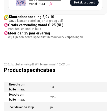
Bekijk product
11,31
Vanaf
19,54
Retoursluiting
Klantenbeoordeling 8,9 / 10
Onze klanten vertellen je het graag zelf
Gratis verzending vanaf €125 (NL)
Voordeel en snel in huis
Meer dan 25 jaar ervaring
Wij zijn een echte specialist in maatwerk verpakkingen
200x bubbel envelop B Wit binnenmaat 12x21cm
Productspecificaties
Breedte cm
14
buitenmaat
Hoogte cm
22,5
buitenmaat
Zelfklevende strip
ja