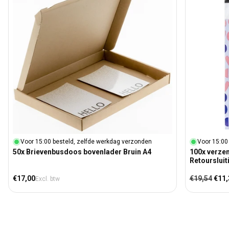
Voor 15:00 besteld, zelfde werkdag verzonden
Voor 15:00
50x Brievenbusdoos bovenlader Bruin A4
100x verze
Retoursluit
Normale prijs
Normale prij
Aanb
€17,00
€19,54
€11,
Excl. btw